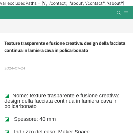
var excludedPaths = ['/', '/contact', '/about', '/contact/', '/about/'];
Texture trasparente e fusione creativa: design della facciata 
continua in lamiera cava in policarbonato
2024-07-24
◪
Nome: texture trasparente e fusione creativa:
design della facciata continua in lamiera cava in
policarbonato
◪
Spessore: 40 mm
◪
Indirizzo del caso: Maker Space