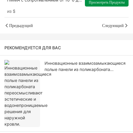
Просмотреть Продукты
10^8 Ом для лабораторий или
из
$
чистых помещений.
Предыдущий
Следующий
РЕКОМЕНДУЕТСЯ ДЛЯ ВАС
Инновационные взаимозамыкающиеся
полые панели из поликарбоната
переосмысливают эстетические и
водонепроницаемые решения для
наружной кровли.