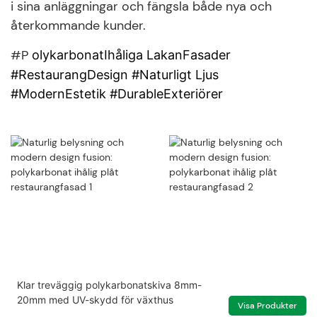
i sina anläggningar och fängsla både nya och
återkommande kunder.
#P
olykarbonatIhåliga LakanFasader
#RestaurangDesign #Naturligt Ljus
#ModernEstetik #DurableExteriörer
Klar treväggig polykarbonatskiva 8mm-
20mm med UV-skydd för växthus
Visa Produkter