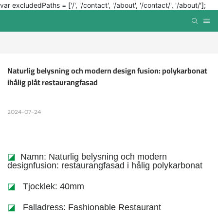
var excludedPaths = ['/', '/contact', '/about', '/contact/', '/about/'];
Naturlig belysning och modern design fusion: polykarbonat 
ihålig plåt restaurangfasad
2024-07-24
◪
Namn: Naturlig belysning och modern
designfusion: restaurangfasad i hålig polykarbonat
◪
Tjocklek: 40mm
◪
Falladress: Fashionable Restaurant