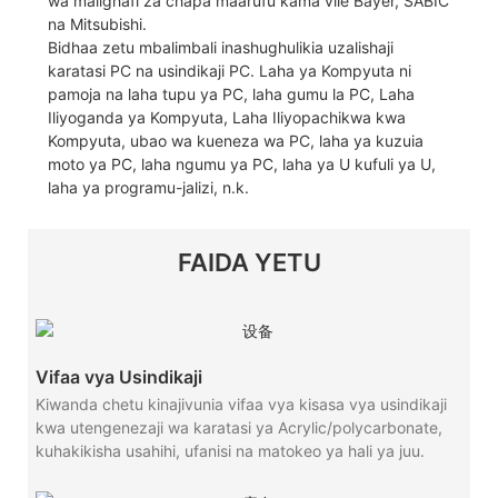
wa malighafi za chapa maarufu kama vile Bayer, SABIC
na Mitsubishi.
Bidhaa zetu mbalimbali inashughulikia uzalishaji
karatasi PC na usindikaji PC. Laha ya Kompyuta ni
pamoja na laha tupu ya PC, laha gumu la PC, Laha
Iliyoganda ya Kompyuta, Laha Iliyopachikwa kwa
Kompyuta, ubao wa kueneza wa PC, laha ya kuzuia
moto ya PC, laha ngumu ya PC, laha ya U kufuli ya U,
laha ya programu-jalizi, n.k.
FAIDA YETU
Vifaa vya Usindikaji
Kiwanda chetu kinajivunia vifaa vya kisasa vya usindikaji
kwa utengenezaji wa karatasi ya Acrylic/polycarbonate,
kuhakikisha usahihi, ufanisi na matokeo ya hali ya juu.