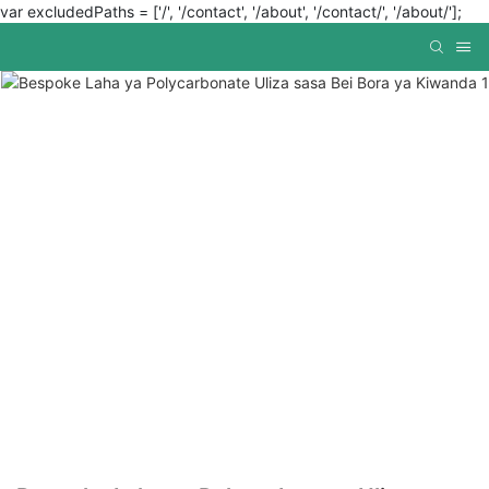
var excludedPaths = ['/', '/contact', '/about', '/contact/', '/about/'];