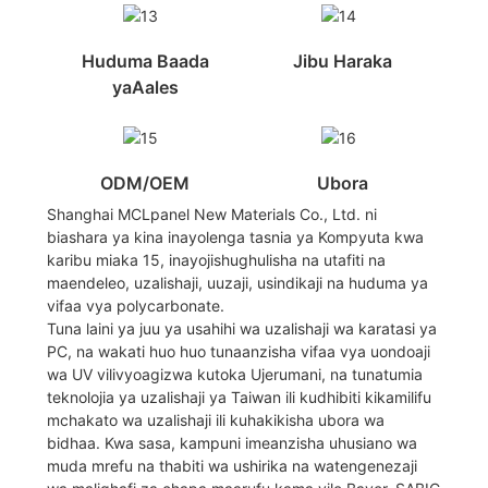
Huduma Baada
Jibu Haraka
yaAales
ODM/OEM
Ubora
Shanghai MCLpanel New Materials Co., Ltd. ni
biashara ya kina inayolenga tasnia ya Kompyuta kwa
karibu miaka 15, inayojishughulisha na utafiti na
maendeleo, uzalishaji, uuzaji, usindikaji na huduma ya
vifaa vya polycarbonate.
Tuna laini ya juu ya usahihi wa uzalishaji wa karatasi ya
PC, na wakati huo huo tunaanzisha vifaa vya uondoaji
wa UV vilivyoagizwa kutoka Ujerumani, na tunatumia
teknolojia ya uzalishaji ya Taiwan ili kudhibiti kikamilifu
mchakato wa uzalishaji ili kuhakikisha ubora wa
bidhaa. Kwa sasa, kampuni imeanzisha uhusiano wa
muda mrefu na thabiti wa ushirika na watengenezaji