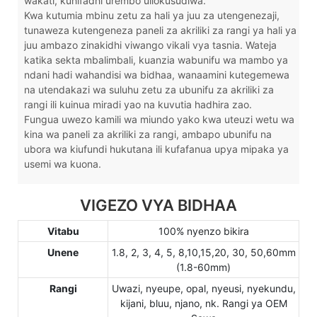
wakati, kuhifadhi urembo uliokusudiwa.
Kwa kutumia mbinu zetu za hali ya juu za utengenezaji,
tunaweza kutengeneza paneli za akriliki za rangi ya hali ya
juu ambazo zinakidhi viwango vikali vya tasnia. Wateja
katika sekta mbalimbali, kuanzia wabunifu wa mambo ya
ndani hadi wahandisi wa bidhaa, wanaamini kutegemewa
na utendakazi wa suluhu zetu za ubunifu za akriliki za
rangi ili kuinua miradi yao na kuvutia hadhira zao.
Fungua uwezo kamili wa miundo yako kwa uteuzi wetu wa
kina wa paneli za akriliki za rangi, ambapo ubunifu na
ubora wa kiufundi hukutana ili kufafanua upya mipaka ya
usemi wa kuona.
VIGEZO VYA BIDHAA
Vitabu
100% nyenzo bikira
Unene
1.8, 2, 3, 4, 5, 8,10,15,20, 30, 50,60mm
(1.8-60mm)
Rangi
Uwazi, nyeupe, opal, nyeusi, nyekundu,
kijani, bluu, njano, nk. Rangi ya OEM