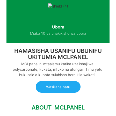
Ubora
Miaka 10 ya uhakikisho wa ubora
HAMASISHA USANIFU UBUNIFU
UKITUMIA MCLPANEL
MCLpanel ni mtaalamu katika uzalishaji wa
polycarbonate, kukata, mfuko na ufungaji. Timu yetu
hukusaidia kupata suluhisho bora kila wakati.
Wasiliana natu
ABOUT MCLPANEL