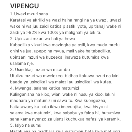
VIPENGU
1. Uwazi mzuri sana
Karatasi ya akriliki ya wazi haina rangi na ya uwazi, uwazi
wake ni wa juu zaidi katika plastiki yote, upitishaji wake ni
zaidi ya >92% kwa 100% ya malighafi ya bikira.
2. Upinzani mzuri wa hali ya hewa
Kubadilika vizuri kwa mazingira ya asili, kwa muda mrefu
chini ya jua, upepo na mvua, mali yake haitabadilika,
upinzani mzuri wa kuzeeka, inaweza kutumika kwa
usalama nje.
3. Usindikaji mzuri wa mitambo
Utulivu mzuri wa mwelekeo, bidhaa itakuwa nzuri na laini
baada ya usindikaji wa malezi au usindikaji wa kufaa.
4. Mwanga, salama katika matumizi
Kulinganisha na kioo, wiani wake ni nusu ya kioo, lakini
madhara ya matumizi ni sawa tu. Kwa kuongezea,
haitatawanyika hata ikiwa imevunjika, kwa hivyo ni
salama kwa matumizi, kwa sababu ya faida hii, hutumiwa
sana kama nyenzo za ujenzi kuchukua nafasi ya keramik.
5. Isiyo na sumu
Haitakuwa na madhara kwa watumiaji, hata kwa matumizi