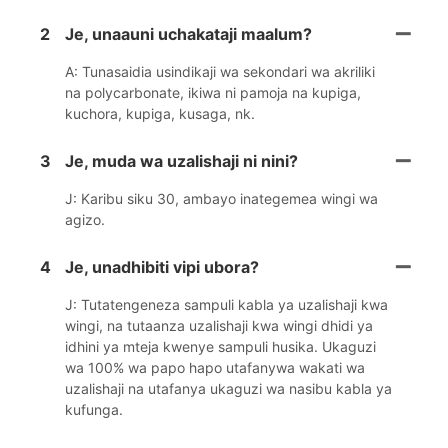
2
Je, unaauni uchakataji maalum?
A: Tunasaidia usindikaji wa sekondari wa akriliki
na polycarbonate, ikiwa ni pamoja na kupiga,
kuchora, kupiga, kusaga, nk.
3
Je, muda wa uzalishaji ni nini?
J: Karibu siku 30, ambayo inategemea wingi wa
agizo.
4
Je, unadhibiti vipi ubora?
J: Tutatengeneza sampuli kabla ya uzalishaji kwa
wingi, na tutaanza uzalishaji kwa wingi dhidi ya
idhini ya mteja kwenye sampuli husika. Ukaguzi
wa 100% wa papo hapo utafanywa wakati wa
uzalishaji na utafanya ukaguzi wa nasibu kabla ya
kufunga.