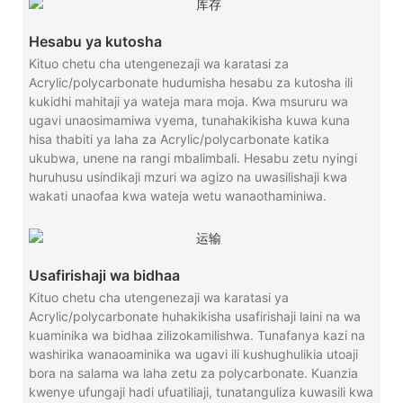
Hesabu ya kutosha
Kituo chetu cha utengenezaji wa karatasi za
Acrylic/polycarbonate hudumisha hesabu za kutosha ili
kukidhi mahitaji ya wateja mara moja. Kwa msururu wa
ugavi unaosimamiwa vyema, tunahakikisha kuwa kuna
hisa thabiti ya laha za Acrylic/polycarbonate katika
ukubwa, unene na rangi mbalimbali. Hesabu zetu nyingi
huruhusu usindikaji mzuri wa agizo na uwasilishaji kwa
wakati unaofaa kwa wateja wetu wanaothaminiwa.
Usafirishaji wa bidhaa
Kituo chetu cha utengenezaji wa karatasi ya
Acrylic/polycarbonate huhakikisha usafirishaji laini na wa
kuaminika wa bidhaa zilizokamilishwa. Tunafanya kazi na
washirika wanaoaminika wa ugavi ili kushughulikia utoaji
bora na salama wa laha zetu za polycarbonate. Kuanzia
kwenye ufungaji hadi ufuatiliaji, tunatanguliza kuwasili kwa