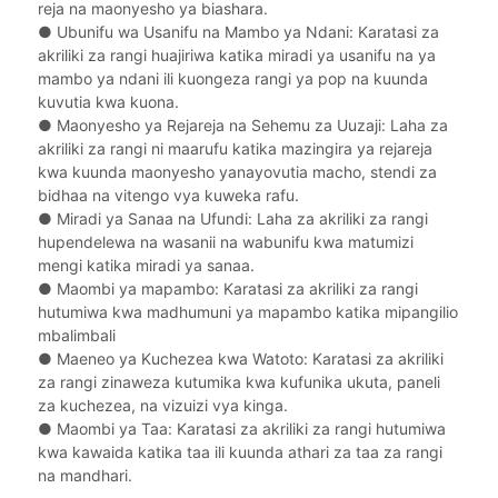
reja na maonyesho ya biashara.
●
Ubunifu wa Usanifu na Mambo ya Ndani: Karatasi za
akriliki za rangi huajiriwa katika miradi ya usanifu na ya
mambo ya ndani ili kuongeza rangi ya pop na kuunda
kuvutia kwa kuona.
●
Maonyesho ya Rejareja na Sehemu za Uuzaji: Laha za
akriliki za rangi ni maarufu katika mazingira ya rejareja
kwa kuunda maonyesho yanayovutia macho, stendi za
bidhaa na vitengo vya kuweka rafu.
●
Miradi ya Sanaa na Ufundi: Laha za akriliki za rangi
hupendelewa na wasanii na wabunifu kwa matumizi
mengi katika miradi ya sanaa.
●
Maombi ya mapambo: Karatasi za akriliki za rangi
hutumiwa kwa madhumuni ya mapambo katika mipangilio
mbalimbali
●
Maeneo ya Kuchezea kwa Watoto: Karatasi za akriliki
za rangi zinaweza kutumika kwa kufunika ukuta, paneli
za kuchezea, na vizuizi vya kinga.
●
Maombi ya Taa: Karatasi za akriliki za rangi hutumiwa
kwa kawaida katika taa ili kuunda athari za taa za rangi
na mandhari.