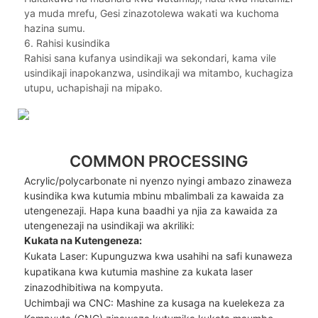
ya muda mrefu, Gesi zinazotolewa wakati wa kuchoma
hazina sumu.
6. Rahisi kusindika
Rahisi sana kufanya usindikaji wa sekondari, kama vile
usindikaji inapokanzwa, usindikaji wa mitambo, kuchagiza
utupu, uchapishaji na mipako.
COMMON PROCESSING
Acrylic/polycarbonate ni nyenzo nyingi ambazo zinaweza
kusindika kwa kutumia mbinu mbalimbali za kawaida za
utengenezaji. Hapa kuna baadhi ya njia za kawaida za
utengenezaji na usindikaji wa akriliki:
Kukata na Kutengeneza:
Kukata Laser: Kupunguzwa kwa usahihi na safi kunaweza
kupatikana kwa kutumia mashine za kukata laser
zinazodhibitiwa na kompyuta.
Uchimbaji wa CNC: Mashine za kusaga na kuelekeza za