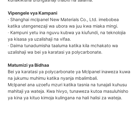
Vipengele vya Kampani
· Shanghai mclpanel New Materials Co., Ltd. imebobea
katika utengenezaji wa ubora wa juu kwa miaka mingi.
· Kampuni yetu ina nguvu kubwa ya kiufundi, na teknolojia
ya kisasa ya uzalishaji na vifaa.
· Daima tunadumisha taaluma katika kila mchakato wa
uzalishaji wa bei ya karatasi ya polycarbonate.
Matumizi ya Bidhaa
Bei ya karatasi ya polycarbonate ya Mclpanel inaweza kuwa
na jukumu muhimu katika nyanja mbalimbali.
Mclpanel ana uzoefu mzuri katika tasnia na tunajali kuhusu
mahitaji ya wateja. Kwa hivyo, tunaweza kutoa masuluhisho
ya kina ya kituo kimoja kulingana na hali halisi za wateja.