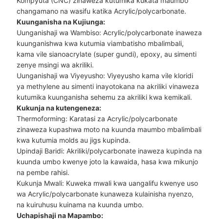
Kompyuta (CNC) zinaweza kutumika kukata maumbo
changamano na wasifu katika Acrylic/polycarbonate.
Kuunganisha na Kujiunga:
Uunganishaji wa Wambiso: Acrylic/polycarbonate inaweza
kuunganishwa kwa kutumia viambatisho mbalimbali,
kama vile sianoacrylate (super gundi), epoxy, au simenti
zenye msingi wa akriliki.
Uunganishaji wa Viyeyusho: Viyeyusho kama vile kloridi
ya methylene au simenti inayotokana na akriliki vinaweza
kutumika kuunganisha sehemu za akriliki kwa kemikali.
Kukunja na kutengeneza:
Thermoforming: Karatasi za Acrylic/polycarbonate
zinaweza kupashwa moto na kuunda maumbo mbalimbali
kwa kutumia molds au jigs kupinda.
Upindaji Baridi: Akriliki/polycarbonate inaweza kupinda na
kuunda umbo kwenye joto la kawaida, hasa kwa mikunjo
na pembe rahisi.
Kukunja Mwali: Kuweka mwali kwa uangalifu kwenye uso
wa Acrylic/polycarbonate kunaweza kulainisha nyenzo,
na kuiruhusu kuinama na kuunda umbo.
Uchapishaji na Mapambo: