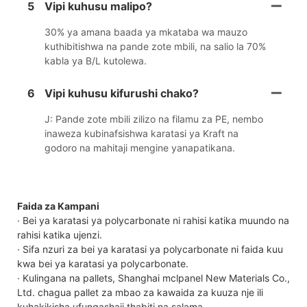
5
Vipi kuhusu malipo?
30% ya amana baada ya mkataba wa mauzo
kuthibitishwa na pande zote mbili, na salio la 70%
kabla ya B/L kutolewa.
6
Vipi kuhusu kifurushi chako?
J: Pande zote mbili zilizo na filamu za PE, nembo
inaweza kubinafsishwa karatasi ya Kraft na
godoro na mahitaji mengine yanapatikana.
Faida za Kampani
· Bei ya karatasi ya polycarbonate ni rahisi katika muundo na
rahisi katika ujenzi.
· Sifa nzuri za bei ya karatasi ya polycarbonate ni faida kuu
kwa bei ya karatasi ya polycarbonate.
· Kulingana na pallets, Shanghai mclpanel New Materials Co.,
Ltd. chagua pallet za mbao za kawaida za kuuza nje ili
kuhakikisha ufungashaji thabiti na salama.