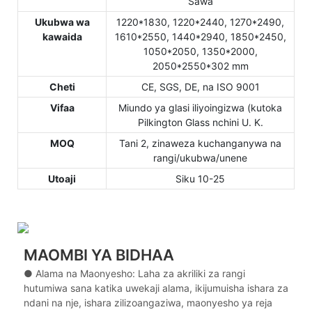
Sawa
Ukubwa wa
1220*1830, 1220*2440, 1270*2490,
kawaida
1610*2550, 1440*2940, 1850*2450,
1050*2050, 1350*2000,
2050*2550*302 mm
Cheti
CE, SGS, DE, na ISO 9001
Vifaa
Miundo ya glasi iliyoingizwa (kutoka
Pilkington Glass nchini U. K.
MOQ
Tani 2, zinaweza kuchanganywa na
rangi/ukubwa/unene
Utoaji
Siku 10-25
MAOMBI YA BIDHAA
● Alama na Maonyesho: Laha za akriliki za rangi
hutumiwa sana katika uwekaji alama, ikijumuisha ishara za
ndani na nje, ishara zilizoangaziwa, maonyesho ya reja