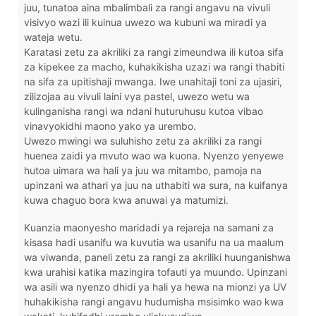
juu, tunatoa aina mbalimbali za rangi angavu na vivuli
visivyo wazi ili kuinua uwezo wa kubuni wa miradi ya
wateja wetu.
Karatasi zetu za akriliki za rangi zimeundwa ili kutoa sifa
za kipekee za macho, kuhakikisha uzazi wa rangi thabiti
na sifa za upitishaji mwanga. Iwe unahitaji toni za ujasiri,
zilizojaa au vivuli laini vya pastel, uwezo wetu wa
kulinganisha rangi wa ndani huturuhusu kutoa vibao
vinavyokidhi maono yako ya urembo.
Uwezo mwingi wa suluhisho zetu za akriliki za rangi
huenea zaidi ya mvuto wao wa kuona. Nyenzo yenyewe
hutoa uimara wa hali ya juu wa mitambo, pamoja na
upinzani wa athari ya juu na uthabiti wa sura, na kuifanya
kuwa chaguo bora kwa anuwai ya matumizi.
Kuanzia maonyesho maridadi ya rejareja na samani za
kisasa hadi usanifu wa kuvutia wa usanifu na ua maalum
wa viwanda, paneli zetu za rangi za akriliki huunganishwa
kwa urahisi katika mazingira tofauti ya muundo. Upinzani
wa asili wa nyenzo dhidi ya hali ya hewa na mionzi ya UV
huhakikisha rangi angavu hudumisha msisimko wao kwa