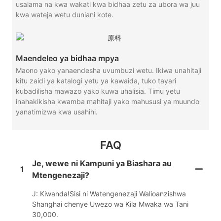
usalama na kwa wakati kwa bidhaa zetu za ubora wa juu
kwa wateja wetu duniani kote.
Maendeleo ya bidhaa mpya
Maono yako yanaendesha uvumbuzi wetu. Ikiwa unahitaji
kitu zaidi ya katalogi yetu ya kawaida, tuko tayari
kubadilisha mawazo yako kuwa uhalisia. Timu yetu
inahakikisha kwamba mahitaji yako mahususi ya muundo
yanatimizwa kwa usahihi.
FAQ
Je, wewe ni Kampuni ya Biashara au
1
Mtengenezaji?
J: Kiwanda!Sisi ni Watengenezaji Walioanzishwa
Shanghai chenye Uwezo wa Kila Mwaka wa Tani
30,000.