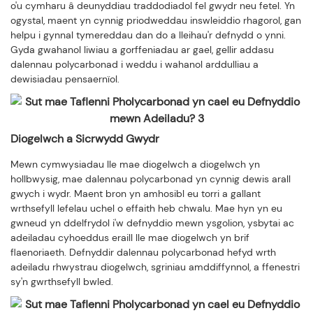
o'u cymharu â deunyddiau traddodiadol fel gwydr neu fetel. Yn
ogystal, maent yn cynnig priodweddau inswleiddio rhagorol, gan
helpu i gynnal tymereddau dan do a lleihau'r defnydd o ynni.
Gyda gwahanol liwiau a gorffeniadau ar gael, gellir addasu
dalennau polycarbonad i weddu i wahanol arddulliau a
dewisiadau pensaernïol.
Diogelwch a Sicrwydd Gwydr
Mewn cymwysiadau lle mae diogelwch a diogelwch yn
hollbwysig, mae dalennau polycarbonad yn cynnig dewis arall
gwych i wydr. Maent bron yn amhosibl eu torri a gallant
wrthsefyll lefelau uchel o effaith heb chwalu. Mae hyn yn eu
gwneud yn ddelfrydol i'w defnyddio mewn ysgolion, ysbytai ac
adeiladau cyhoeddus eraill lle mae diogelwch yn brif
flaenoriaeth. Defnyddir dalennau polycarbonad hefyd wrth
adeiladu rhwystrau diogelwch, sgriniau amddiffynnol, a ffenestri
sy'n gwrthsefyll bwled.