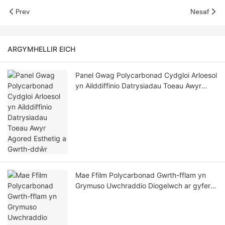
Prev
Nesaf
ARGYMHELLIR EICH
Panel Gwag Polycarbonad Cydgloi Arloesol
yn Ailddiffinio Datrysiadau Toeau Awyr
Agored Esthetig a Gwrth-ddŵr
Mae Ffilm Polycarbonad Gwrth-fflam yn
Grymuso Uwchraddio Diogelwch ar gyfer
Diwydiannau Ynni ac Electronig Trydanol
Newydd