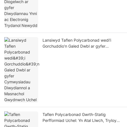
Lansiwyd Taflen Polycarbonad wedi'i
Gorchuddio'n Galed Dwbl ar gyfer
Cymwysiadau Diwydiannol a Masnachol
Gwydnwch Uchel
Taflen Polycarbonad Gwrth-Statig
Perfformiad Uchel: Yn Atal Llwch, Tryloyw
ac yn Atal Fflam ar gyfer Cymwysiadau