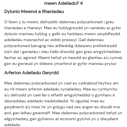
Dylunio Mewnol a Rhaniadau
O fewn y tu mewn, defnyddir dalennau polycarbonad i greu
rhaniadau a rhanwyr. Mae eu hyblygrwydd yn caniatáu ar gyfer
dylunio mannau hyblyg y gellir eu haddasu mewn swyddfeydd,
adeiladau masnachol ac eiddo preswyl. Gall dalennau
polycarbonad barugog neu arlliwiedig ddarparu preifatrwydd
tra'n dal i ganiatáu i olau hidlo drwodd, gan greu amgylcheddau
llachar ac agored. Maent hefyd yn hawdd eu glanhau a'u cynnal,
gan eu gwneud yn ddewis ymarferol ar gyfer mannau prysur.
Arferion Adeiladu Gwyrdd
Mae dalennau polycarbonad yn cael eu cydnabod fwyfwy am
eu rôl mewn arferion adeiladu cynaliadwy. Mae eu cynhyrchu
a'u defnydd yn cael llai o effaith amgylcheddol o gymharu â
deunyddiau adeiladu traddodiadol. Yn ogystal, mae eu
gwydnwch a'u hoes hir yn golygu nad oes angen eu disodli mor
aml, gan leihau gwastraff. Mae dalennau polycarbonad hefyd yn
ailgylchadwy, gan gyfrannu at economi gylchol yn y diwydiant
adeiladu.