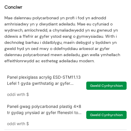
Conciwr
Mae dalennau polycarbonad yn profi i fod yn adnodd
amhrisiadwy yn y diwydiant adeiladu. Mae eu cyfuniad o
wydnwch, amlochredd, a chynaliadwyedd yn eu gwneud yn
ddewis a ffefrir ar gyfer ystod eang o gymwysiadau. Wrth i
dechnoleg barhau i ddatblygu, mae'n debygol y byddwn yn
gweld hyd yn oed mwy o ddefnyddiau arloesol ar gyfer
dalennau polycarbonad mewn adeiladu, gan wella ymhellach
effeithlonrwydd ac estheteg adeiladau modern.
Panel plexiglass acrylig ESD-STM11.13
Lefel 1 gyda gwrthstatig ar gyfer
Gweld Cynhyrchion
cydran ddetholronig
oddi wrth
$
Paneli gwag polycarbonad plastig 4x8
tr gydag ynysiad ar gyfer ffenestri to
Gweld Cynhyrchion
tai gwydr
oddi wrth
$