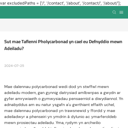
var excludedPaths = ['/', '/contact', '/about', '/contact/', '/about/'];
Sut mae Taflenni Pholycarbonad yn cael eu Defnyddio mewn 
Adeiladu?
2024-07-25
Mae dalennau polycarbonad wedi dod yn stwffwl mewn
adeiladu modern, gan gynnig datrysiad amlbwrpas a gwydn ar
gyfer amrywiaeth o gymwysiadau pensaernïol a diwydiannol. Yn
adnabyddus am eu natur ysgafn a'u gwrthiant effaith uchel,
mae dalennau polycarbonad yn trawsnewid y ffordd y mae
adeiladwyr a phenseiri yn ymdrin â dylunio ac ymarferoldeb
mewn prosiectau adeiladu. Yma, rydym yn archwilio