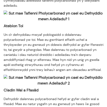
cymwysiadau allweddol taflenni polycarbonad yn y diwydiant
adeiladu.
Atebion Toi
Un o'r defnyddiau mwyaf poblogaidd o ddalennau
polycarbonad yw toi. Mae eu gwrthiant effaith uchel a
thryloywder yn eu gwneud yn ddewis delfrydol ar gyfer ffenestri
to, tai gwydr a phergolas. Mae dalennau to polycarbonad yn
caniatáu i olau naturiol dreiddio i adeiladau tra'n darparu
amddiffyniad rhag yr elfennau. Mae hyn nid yn unig yn gwella
apêl esthetig strwythurau ond hefyd yn cyfrannu at
effeithlonrwydd ynni trwy leihau'r angen am oleuadau artiffisial.
Cladin Wal a Ffasâd
Defnyddir dalennau polycarbonad hefyd ar gyfer cladin wal a
ffasâd. Mae eu natur ysgafn yn eu gwneud yn haws i'w gosod