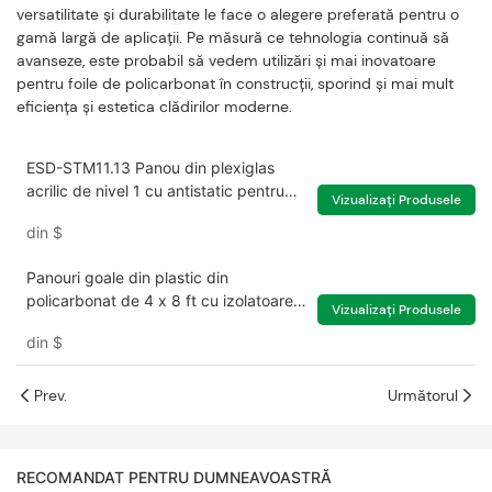
versatilitate și durabilitate le face o alegere preferată pentru o
gamă largă de aplicații. Pe măsură ce tehnologia continuă să
avanseze, este probabil să vedem utilizări și mai inovatoare
pentru foile de policarbonat în construcții, sporind și mai mult
eficiența și estetica clădirilor moderne.
ESD-STM11.13 Panou din plexiglas
acrilic de nivel 1 cu antistatic pentru
Vizualizați Produsele
componentă selectronică
din
$
Panouri goale din plastic din
policarbonat de 4 x 8 ft cu izolatoare
Vizualizați Produsele
pentru luminatoare de acoperiș de
din
$
sere
Prev.
Următorul
RECOMANDAT PENTRU DUMNEAVOASTRĂ