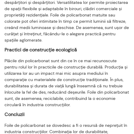
despărțitori și despărțitori. Versatilitatea lor permite proiectarea
de spații flexibile și adaptabile în birouri, clădiri comerciale și
proprietăți rezidențiale. Foile de policarbonat matuite sau
colorate pot oferi intimitate în timp ce permit luminii să filtreze,
creând medii luminoase și deschise. De asemenea, sunt ușor de
curățat și întreținut, făcându-le o alegere practică pentru
spațiile aglomerate.
Practici de construcție ecologică
Plăcile din policarbonat sunt din ce în ce mai recunoscute
pentru rolul lor în practicile de construcție durabilă. Producția și
utilizarea lor au un impact mai mic asupra mediului în
comparație cu materialele de construcție tradiționale. În plus,
durabilitatea și durata de viață lungă înseamnă că nu trebuie
înlocuite la fel de des, reducând deșeurile. Foile din policarbonat
sunt, de asemenea, reciclabile, contribuind la o economie
circulară în industria construcțiilor.
Concluzii
Foile de policarbonat se dovedesc a fi o resursă de neprețuit în
industria construcțiilor. Combinația lor de durabilitate,