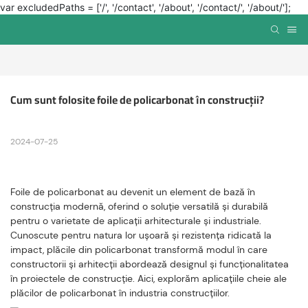
var excludedPaths = ['/', '/contact', '/about', '/contact/', '/about/'];
Cum sunt folosite foile de policarbonat în construcții?
2024-07-25
Foile de policarbonat au devenit un element de bază în
construcția modernă, oferind o soluție versatilă și durabilă
pentru o varietate de aplicații arhitecturale și industriale.
Cunoscute pentru natura lor ușoară și rezistența ridicată la
impact, plăcile din policarbonat transformă modul în care
constructorii și arhitecții abordează designul și funcționalitatea
în proiectele de construcție. Aici, explorăm aplicațiile cheie ale
plăcilor de policarbonat în industria construcțiilor.