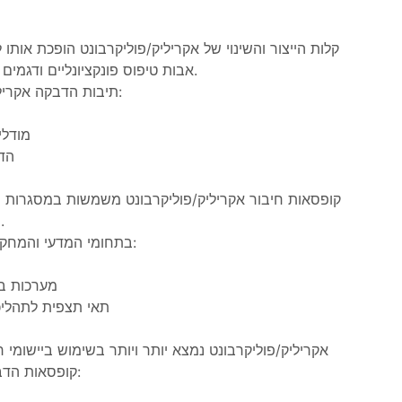
קלות הייצור והשינוי של אקריליק/פוליקרבונט הופכת אותו 
אבות טיפוס פונקציונליים ודגמים מוקטנים בתעשיות שונות.
תיבות הדבקה אקריליק/פוליקרבונט משמשות:
מודלי
הדג
קופסאות חיבור אקריליק/פוליקרבונט משמשות במסגרות חינ
הדגמות ופעילויות מעשית.
בתחומי המדעי והמחקר, תיבות אלו משמשות כ:
מערכות בל
תאי תצפית לתהליכים
אקריליק/פוליקרבונט נמצא יותר ויותר בשימוש ביישומי ר
קופסאות הדבקה אקרילית משמשות כ: