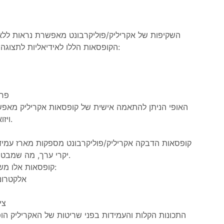
השקיפות של אקריליק/פוליקרבונט מאפשרת נראות לל
הקופסאות הללו לאידיאליות לתצוגה והצגת מגוון מוצרים, כגון:
פרי
האופי הניתן להתאמה אישית של קופסאות אקריליק מאפש
ויזואלית ומושכות תשומת לב.
קופסאות הדבקה אקריליק/פוליקרבונט מספקות מארז עמיד ו
יקרי ערך, מה שמבטיח הובלה ואחסון בטוחים.
קופסאות אלו משמשות בדרך כלל לאריזה:
אלקטרונ
צי
התכונות הקלות והעמידות בפני שריטות של האקריליק הו