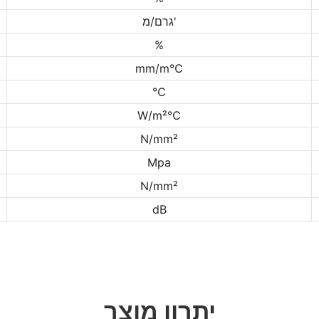
גרם/מ'
%
mm/m℃
℃
W/m²℃
N/mm²
Mpa
N/mm²
dB
יתרון מוצר