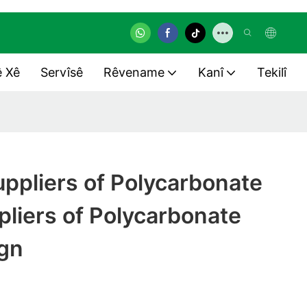
ê Xê
Servîsê
Rêvename
Kanî
Tekilî
ppliers of Polycarbonate
liers of Polycarbonate
gn