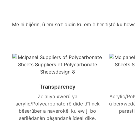
Me hilbijêrin, û em soz didin ku em ê her tiştê ku h
Transparency
Zelaliya xwerû ya
Acrylic/Po
acrylic/Polycarbonate rê dide dîtinek
û berxwedêr
bêserûber a naverokê, ku ew ji bo
parast
serîlêdanên pêşandanê îdeal dike.