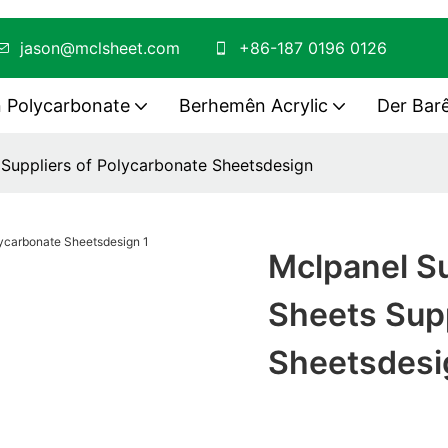
jason@mclsheet.com
+86-187 0196 0126
 Polycarbonate
Berhemên Acrylic
Der Bar
 Suppliers of Polycarbonate Sheetsdesign
Mclpanel Su
Sheets Supp
Sheetsdesi