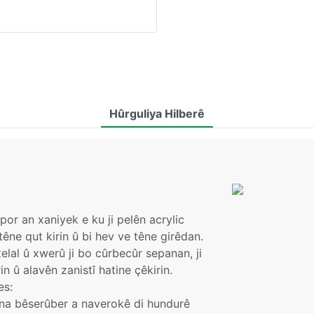
Hûrguliya Hilberê
or an xaniyek e ku ji pelên acrylic
têne qut kirin û bi hev ve têne girêdan.
elal û xwerû ji bo cûrbecûr sepanan, ji
n û alavên zanistî hatine çêkirin.
es:
tina bêserûber a naverokê di hundurê