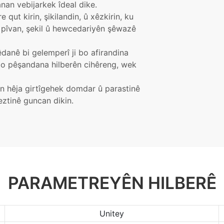
nan vebijarkek îdeal dike.
 qut kirin, şikilandin, û xêzkirin, ku
i pîvan, şekil û hewcedariyên şêwazê
danê bi gelemperî ji bo afirandina
bo pêşandana hilberên cihêreng, wek
 an hêja girtîgehek domdar û parastinê
eztinê guncan dikin.
PARAMETREYÊN HILBERÊ
Unitey