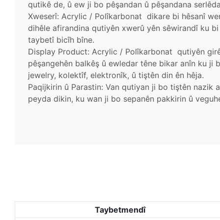
qutikê de, û ew ji bo pêşandan û pêşandana serlêda
Xweserî: Acrylic
/ Polîkarbonat
dikare bi hêsanî were
dihêle afirandina qutiyên xwerû yên sêwirandî ku b
taybetî bicîh bîne.
Display Product: Acrylic
/ Polîkarbonat
qutiyên girê
pêşangehên balkêş û ewledar têne bikar anîn ku ji 
jewelry, kolektîf, elektronîk, û tiştên din ên hêja.
Paqijkirin û Parastin: Van qutiyan ji bo tiştên nazik
peyda dikin, ku wan ji bo sepanên pakkirin û veguh
Taybetmendî