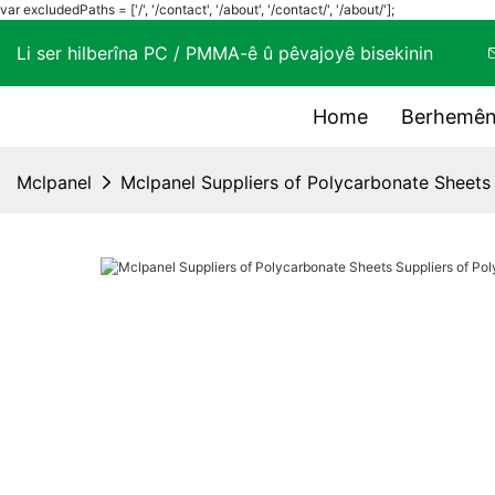
var excludedPaths = ['/', '/contact', '/about', '/contact/', '/about/'];
Li ser hilberîna PC / PMMA-ê û pêvajoyê bisekinin
Home
Berhemên
Mclpanel
Mclpanel Suppliers of Polycarbonate Sheets