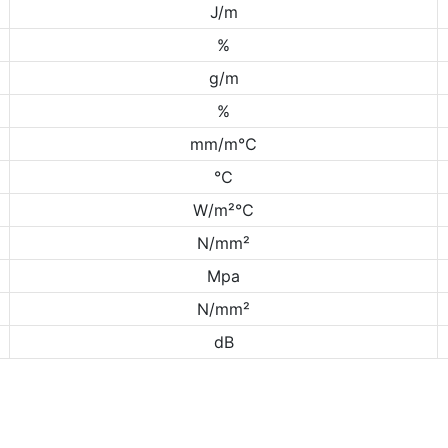
J/m
%
g/m
%
mm/m℃
℃
W/m²℃
N/mm²
Mpa
N/mm²
dB