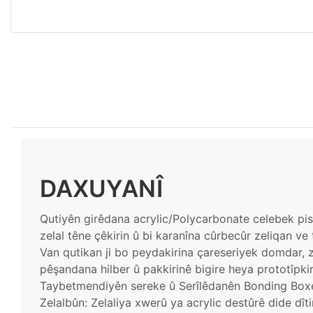
DAXUYANÎ
Qutiyên girêdana acrylic/Polycarbonate celebek pisp
zelal têne çêkirin û bi karanîna cûrbecûr zeliqan ve 
Van qutikan ji bo peydakirina çareseriyek domdar, z
pêşandana hilber û pakkirinê bigire heya prototîpkiri
Taybetmendiyên sereke û Serîlêdanên Bonding Box
Zelalbûn: Zelaliya xwerû ya acrylic destûrê dide dî