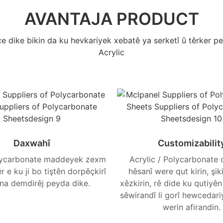
AVANTAJA PRODUCT
ewce dike bikin da ku hevkariyek xebatê ya serketî û têrker
Acrylic
Daxwahî
Customizabilit
lycarbonate maddeyek zexm
Acrylic / Polycarbonate 
 e ku ji bo tiştên dorpêçkirî
hêsanî were qut kirin, şiki
ina demdirêj peyda dike.
xêzkirin, rê dide ku qutiyê
sêwirandî li gorî hewcedari
werin afirandin.