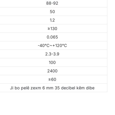
88-92
50
1.2
≥130
0.065
-40℃~+120℃
2.3-3.9
100
2400
≥60
Ji bo pelê zexm 6 mm 35 decibel kêm dibe