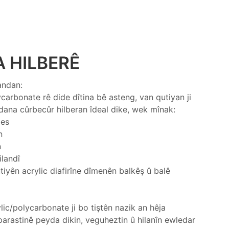
 HILBERÊ
andan:
carbonate rê dide dîtina bê asteng, van qutiyan ji
ana cûrbecûr hilberan îdeal dike, wek mînak:
ies
n
n
ilandî
yên acrylic diafirîne dîmenên balkêş û balê
lic/polycarbonate ji bo tiştên nazik an hêja
arastinê peyda dikin, veguheztin û hilanîn ewledar