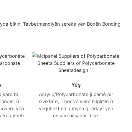
 peyda bikin. Taybetmendiyên sereke yên Boxên Bonding
y
Yêş
dikare bi
Acrylic/Polycarbonate ji camê pir
landin, û
siviktir e, ji ber vê yekê hilgirtin û
n xwerû yên
veguheztina qutiyên girêdayî yên
yên taybetî
encam hêsantir dike.