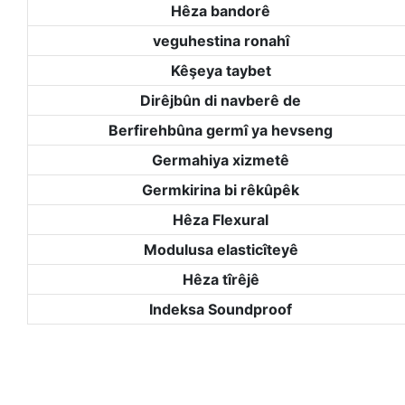
Hêza bandorê
veguhestina ronahî
Kêşeya taybet
Dirêjbûn di navberê de
Berfirehbûna germî ya hevseng
Germahiya xizmetê
Germkirina bi rêkûpêk
Hêza Flexural
Modulusa elasticîteyê
Hêza tîrêjê
Indeksa Soundproof