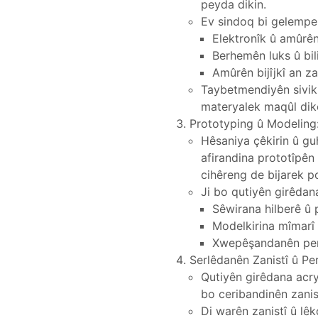
peyda dikin.
Ev sindoq bi gelemperî
Elektronîk û amûrên
Berhemên luks û bi
Amûrên bijîjkî an za
Taybetmendiyên sivik 
materyalek maqûl dik
Prototyping û Modeling
Hêsaniya çêkirin û gu
afirandina prototîpên
cihêreng de bijarek p
Ji bo qutiyên girêdan
Sêwirana hilberê û
Modelkirina mîmarî
Xwepêşandanên per
Serlêdanên Zanistî û Pe
Qutiyên girêdana acry
bo ceribandinên zanis
Di warên zanistî û lê