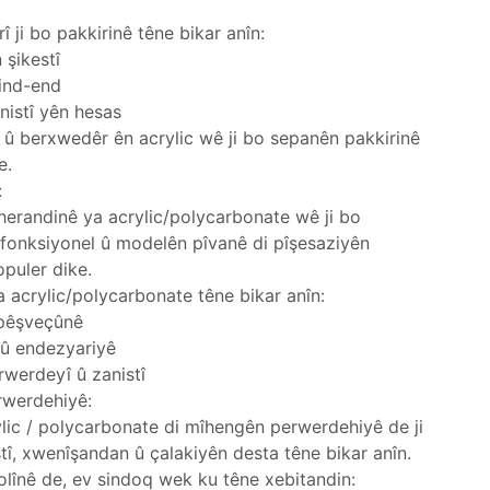
 ji bo pakkirinê têne bikar anîn:
 şikestî
lind-end
nistî yên hesas
û berxwedêr ên acrylic wê ji bo sepanên pakkirinê
e.
:
herandinê ya acrylic/polycarbonate wê ji bo
 fonksiyonel û modelên pîvanê di pîşesaziyên
opuler dike.
a acrylic/polycarbonate têne bikar anîn:
 pêşveçûnê
 û endezyariyê
werdeyî û zanistî
rwerdehiyê:
lic / polycarbonate di mîhengên perwerdehiyê de ji
tî, xwenîşandan û çalakiyên desta têne bikar anîn.
kolînê de, ev sindoq wek ku têne xebitandin: