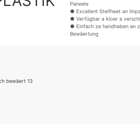
LASTIK
Paneele
● Excellent Steifheet an Im
● Verfügbar a kloer a vers
● Einfach ze handhaben a
Bewäertung