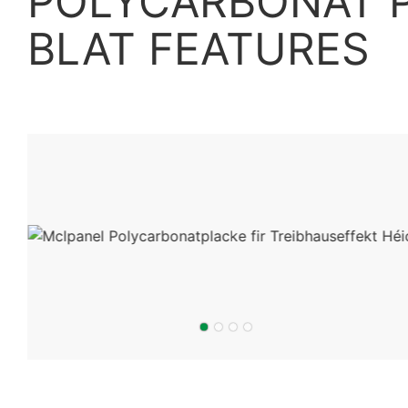
POLYCARBONAT P
BLAT
FEATURES