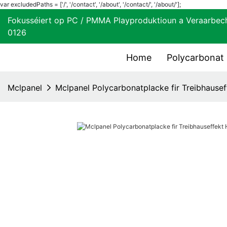
var excludedPaths = ['/', '/contact', '/about', '/contact/', '/about/'];
Fokusséiert op PC / PMMA Playproduktioun a Vera
0126
Home
Polycarbonat
Mclpanel
Mclpanel Polycarbonatplacke fir Treibhause