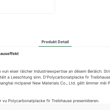
Produkt Detail
hauseffekt
 vun eiser räicher Industrieexpertise an dësem Beräich. St
téit a Leeschtung sinn. D'Polycarbonatplacke fir Treibhaus
hanghai mclpanel New Materials Co., Ltd. gëtt ëmmer méi Po
r vu Polycarbonatplacke fir Treibhause presentéieren.