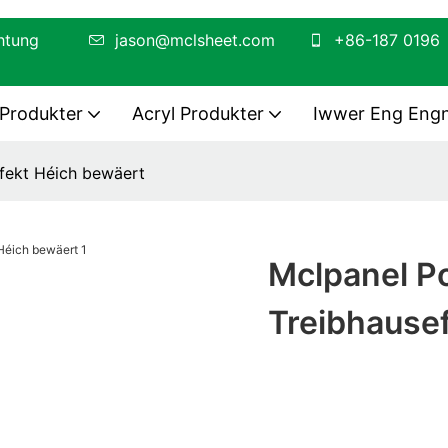
arbechtung
jason@mclsheet.com
+86-187 0196
 Produkter
Acryl Produkter
Iwwer Eng Eng
ffekt Héich bewäert
Mclpanel Po
Treibhause