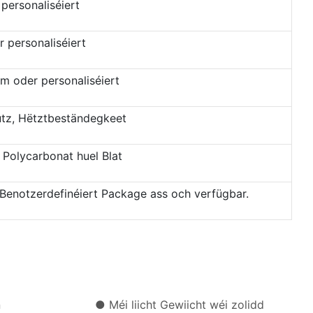
personaliséiert
r personaliséiert
2m oder personaliséiert
tz, Hëtztbeständegkeet
 Polycarbonat huel Blat
 Benotzerdefinéiert Package ass och verfügbar.
atioun ● Méi liicht Gewiicht wéi zolidd