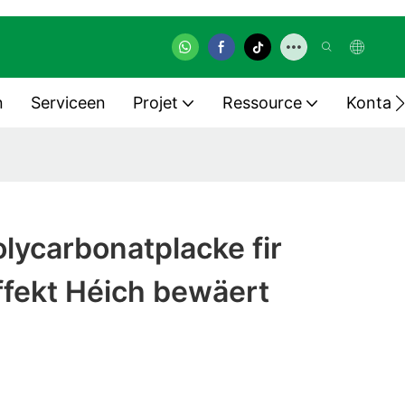
n
Serviceen
Projet
Ressource
Kontak
lycarbonatplacke fir
ffekt Héich bewäert