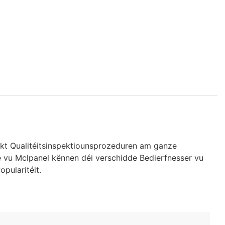
rikt Qualitéitsinspektiounsprozeduren am ganze
e vu Mclpanel kënnen déi verschidde Bedierfnesser vu
pularitéit.