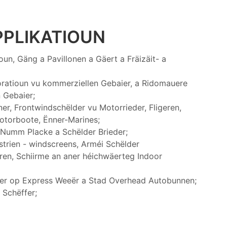
PPLIKATIOUN
un, Gäng a Pavillonen a Gäert a Fräizäit- a
oratioun vu kommerziellen Gebaier, a Ridomauere
 Gebaier;
ner, Frontwindschëlder vu Motorrieder, Fligeren,
Motorboote, Ënner-Marines;
 Numm Placke a Schëlder Brieder;
ustrien - windscreens, Arméi Schëlder
ren, Schiirme an aner héichwäerteg Indoor
er op Express Weeër a Stad Overhead Autobunnen;
 Schëffer;