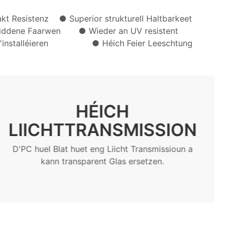
pakt Resistenz
● Superior strukturell Haltbarkeet
chiddene Faarwen ● Wieder an UV resistent
n z'installéieren ● Héich Feier Leeschtung
HÉICH
LIICHTTRANSMISSION
D'PC huel Blat huet eng Liicht Transmissioun a
kann transparent Glas ersetzen.