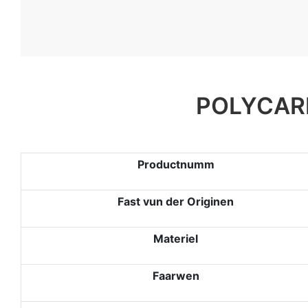
POLYCAR
Productnumm
Fast vun der Originen
Materiel
Faarwen