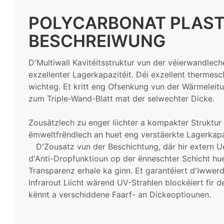
POLYCARBONAT PLAST
BESCHREIWUNG
D'Multiwall Kavitéitsstruktur vun der véierwandlech
exzellenter Lagerkapazitéit. Déi exzellent thermesc
wichteg. Et kritt eng Ofsenkung vun der Wärmelei
zum Triple-Wand-Blatt mat der selwechter Dicke.
Zousätzlech zu enger liichter a kompakter Struktur 
ëmweltfrëndlech an huet eng verstäerkte Lagerkapaz
D'Zousatz vun der Beschichtung, där hir extern U
d'Anti-Dropfunktioun op der ënneschter Schicht huet
Transparenz erhale ka ginn. Et garantéiert d'Iwwer
Infrarout Liicht wärend UV-Strahlen blockéiert fir
kënnt a verschiddene Faarf- an Dickeoptiounen.