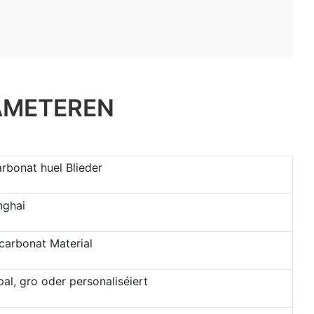
AMETEREN
rbonat huel Blieder
nghai
carbonat Material
pal, gro oder personaliséiert