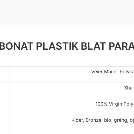
BONAT PLASTIK BLAT PAR
Véier Mauer Polyca
Sha
100% Virgin Poly
Kloer, Bronze, blo, gréng, o