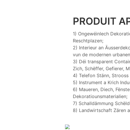
PRODUIT A
1) Ongewéinlech Dekoratio
Reschtplazen;
2) Interieur an Äusserdek
vun de modernen urbanen
3) Déi transparent Contai
Zich, Schëffer, Gefierer, 
4) Telefon Stänn, Strooss
5) Instrument a Krich Ind
6) Maueren, Diech, Fënste
Dekoratiounsmaterialien;
7) Schalldämmung Schëld
8) Landwirtschaft Zären a