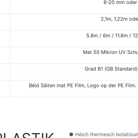
8-20 mm oder 
2,1m, 1,22m ode
5.8m / 6m / 11.8m / 1
Mat 50 Mikron UV Schu
Grad B1 (GB Standard)
Béid Säiten mat PE Film, Logo op der PE Film.
● Héich thermesch Isol