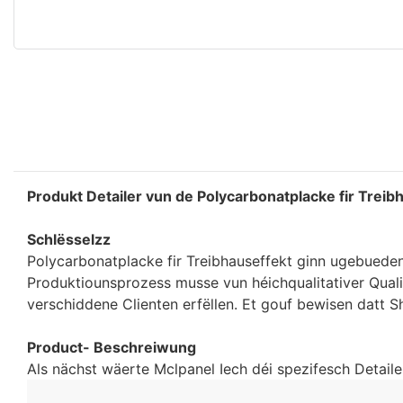
Produkt Detailer vun de Polycarbonatplacke fir Treib
Schlësselzz
Polycarbonatplacke fir Treibhauseffekt ginn ugebueden
Produktiounsprozess musse vun héichqualitativer Quali
verschiddene Clienten erfëllen. Et gouf bewisen datt S
Product- Beschreiwung
Als nächst wäerte Mclpanel Iech déi spezifesch Detaile