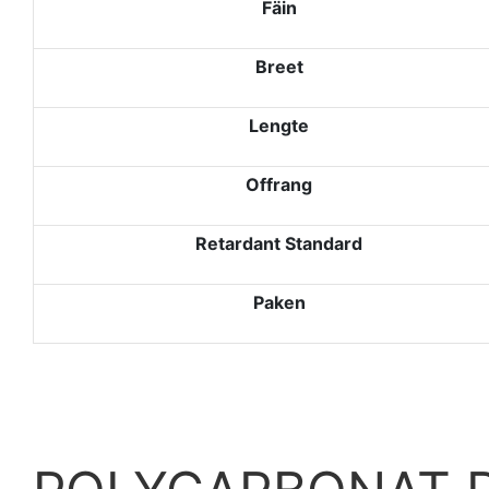
Fäin
Breet
Lengte
Offrang
Retardant Standard
Paken