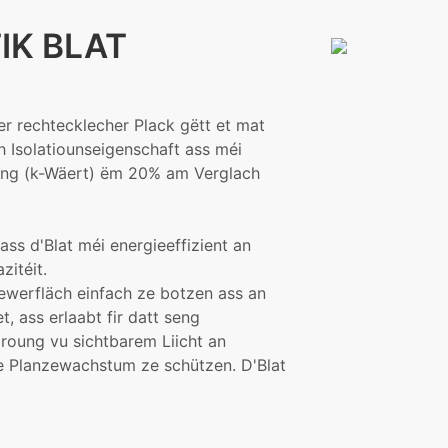
IK BLAT
er rechtecklecher Plack gëtt et mat
h Isolatiounseigenschaft ass méi
tung (k-Wäert) ëm 20% am Verglach
ass d'Blat méi energieeffizient an
itéit.
ewerfläch einfach ze botzen ass an
, ass erlaabt fir datt seng
droung vu sichtbarem Liicht an
 de Planzewachstum ze schützen. D'Blat