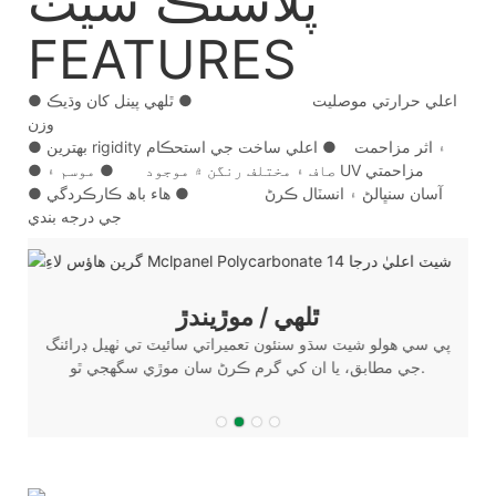
پلاسٽڪ شيٽ
FEATURES
● اعلي حرارتي موصليت ● ٿلهي پينل کان وڌيڪ
وزن
● بهترين rigidity ۽ اثر مزاحمت
● اعلي ساخت جي استحڪام
● صاف ۽ مختلف رنگن ۾ موجود ● موسم ۽ UV مزاحمتي
● آسان سنڀالڻ ۽ انسٽال ڪرڻ ● هاء باھ ڪارڪردگي
جي درجه بندي
ٿلهي / موڙيندڙ
پي سي هولو شيٽ سڌو سنئون تعميراتي سائيٽ تي ٺهيل ڊرائنگ
پ
جي مطابق، يا ان کي گرم ڪرڻ سان موڙي سگهجي ٿو.