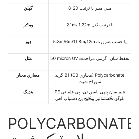
8-20 ملي ميٽر يا ترتيب
گھٽڻ
2.1m، 1.22m يا ترتيب ڏنل
ويڪر
5.8m/6m/11.8m/12m يا حسب ضرورت
ڊيو
50 micron UV تحفظ سان، گرمي مزاحمت
مئل
گريڊ B1 (GB معياري) Polycarbonate
معياري معيار
سوراخ شيٽ
PE فلم سان ٻنهي پاسن تي، پي فلم تي
بنڊيگ
لوگو. ڪسٽمائيز پيڪيج پڻ دستياب آهي.
POLYCARBONATE