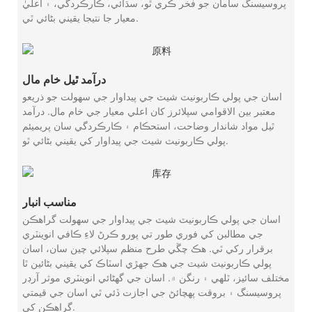
پروسيسنگ سامان جو فخر ڪري ٿو، سڌائي، ڪارڪردگي، ۽ اعليٰ
معيار جا نتيجا يقيني بڻائي ٿي.
درآمد ٿيل خام مال
اسان جي پولي ڪاربونيٽ شيٽ جي پيداوار جي سهولت جو ذريعو
معتبر بين الاقوامي سپلائرز کان اعلي معيار جي خام مال. درآمد
ٿيل مواد شاندار وضاحت، استحڪام ۽ ڪارڪردگي سان پريميئم
پولي ڪاربونيٽ شيٽ جي پيداوار کي يقيني بڻائي ٿو.
مناسب انبار
اسان جي پولي ڪاربونيٽ شيٽ جي پيداوار جي سهولت گراهڪن
جي مطالبن کي فوري طور تي پورو ڪرڻ لاءِ ڪافي انوینٽري
برقرار رکي ٿي. هڪ چڱي طرح منظم سپلائي چين سان، اسان
پولي ڪاربونيٽ شيٽ جي هڪ جهڙي اسٽاڪ کي يقيني بڻائين ٿا
مختلف سائيز، ٿلهي ۽ رنگن ۾. اسان جي گهڻائي انوینٽري موثر آرڊر
پروسيسنگ ۽ بروقت پهچائڻ جي اجازت ڏئي ٿي اسان جي قيمتي
گراهڪن کي.