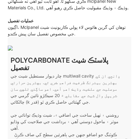
ڪري سگهو ٿا. اهو ثابت ٿيو آهي ته شنگھائي mclpanel New
Materials Co., Ltd. وڌيڪ ۽ وڌيڪ مقبوليت حاصل ڪري رهيو آهي.
عمليات تفصيل
اڳيون، Mclpanel توهان کي گرين هائوس لاء پولي ڪاربونيٽ شيٽ
جي مخصوص تفصيل سان پيش ڪندو.
POLYCARBONATE پلاسٽڪ شيٽ
تفصيل
چار ديوار مستطيل شيٽ جي multiwall cavity ڍانچي ان کي
بهترين بيئرنگ ظرفيت فراهم ڪري ٿي. بهترين حرارتي
موصليت جي ملڪيت وڌيڪ اهم آهي. اهو ساڳئي ٿلهي سان
ٽريپل وال شيٽ جي مقابلي ۾ 20 سيڪڙو تائين گرمي جي
چالکائي (k قدر) جي گهٽتائي حاصل ڪري ٿو.
روشني ۽ ٺهيل ساخت جي اضافي ۾، شيٽ وڌيڪ توانائي جي
موثر ۽ ماحول دوستي آهي ۽ برداشت جي صلاحيت کي وڌايو
آهي.
ڪوٽنگ جو اضافو جنهن جي ٻاهرئين سطح کي صاف ڪرڻ