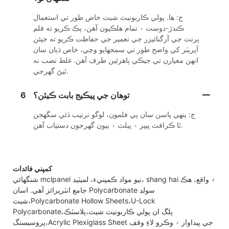
ج: ها. پولي ڪاربونيٽ شيٽ خاص طور تي استعمال
ڪندڙ-دوست ۽ تمام هلڪيون آهن، پڪ ڪريو ته فلم
پرنٽ جي آرگنائيزر جي تعمير جي حفاظت ڪريو ته جيئن
آپريٽر کي واضح طور تي سمجھايو وڃي، خاص ڌيان سان
انهن معيارن تي جيڪي ٻاهرئين طرف آهن. غلط نصب نه
ٿيڻ گهرجي.
توهان جي پيڪيج بابت ڪيئن؟
6
ج: ٻنهي پاسن سان پي فلمون، لوگو ترتيب ڏئي سگھجن
ٿا ڪرافٽ پيپر ۽ پيلٽ ۽ ٻيون گهرجون دستياب آهن.
کمپني فائدات
شنگھائي mclpanel نيو مواد ڪمپنيء، لميٽيڊ، shang hai ۾ واقع، هڪ
جامع انٽرپرائز آهي. اسان Polycarbonate سولڊ
شيٽ،Polycarbonate Hollow Sheets،U-Lock
Polycarbonate،پلگ ان پولي ڪاربونيٽ شيٽ،پلاسٽڪ
پروسيسنگ،Acrylic Plexiglass Sheet جي پيداوار ۽ وڪرو لاءِ وقف