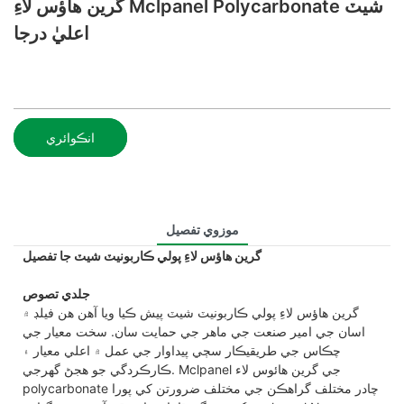
گرين هاؤس لاءِ Mclpanel Polycarbonate شيٽ
اعليٰ درجا
انڪوائري
موزوي تفصيل
گرين هاؤس لاءِ پولي ڪاربونيٽ شيٽ جا تفصيل
جلدي تصوص
گرين هاؤس لاءِ پولي ڪاربونيٽ شيٽ پيش ڪيا ويا آهن هن فيلڊ ۾
اسان جي امير صنعت جي ماهر جي حمايت سان. سخت معيار جي
چڪاس جي طريقيڪار سڄي پيداوار جي عمل ۾ اعلي معيار ۽
ڪارڪردگي جو هجڻ گهرجي. Mclpanel جي گرين هائوس لاء
polycarbonate چادر مختلف گراهڪن جي مختلف ضرورتن کي پورا