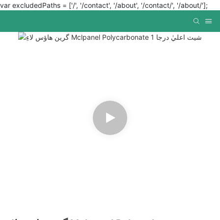
var excludedPaths = ['/', '/contact', '/about', '/contact/', '/about/'];