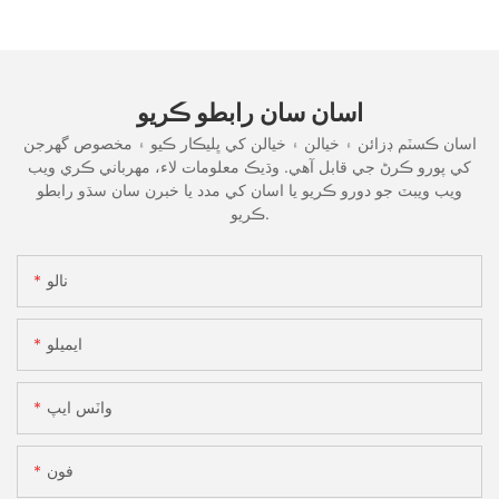
اسان سان رابطو ڪريو
اسان ڪسٽم ڊزائن ۽ خيالن ۽ خيالن کي ڀليڪار ڪيو ۽ مخصوص گهرجن
کي پورو ڪرڻ جي قابل آهي. وڌيڪ معلومات لاء، مهرباني ڪري ويب
ويب ويبٽ جو دورو ڪريو يا اسان کي مدد يا خبرن سان سڌو رابطو
ڪريو.
نالو
ايميلو
واٽس ايپ
فون