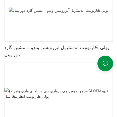
پولي ڪاربونيٽ انڊسٽريل آبزرويشن ونڊو ۽ مشين گارڊ
ڊور پينل