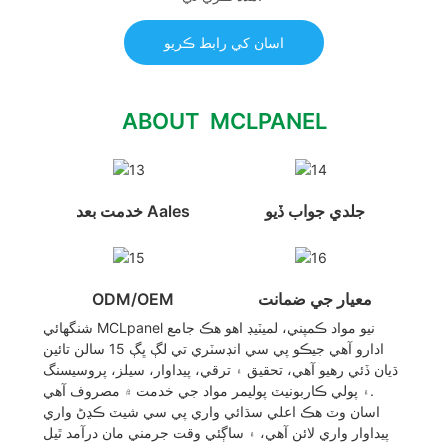
اسان کي رابط ڪريو
ABOUT MCLPANEL
جلدي جواب ڏيو
خدمت بعد Aales
معيار جي ضمانت
ODM/OEM
شنگھائي MCLpanel نيو مواد ڪمپني، لميٽيڊ اهو هڪ جامع
ادارو آهي جيڪو پي سي انڊسٽري تي لڳ ڀڳ 15 سالن تائين
ڌيان ڏئي رهيو آهي، تحقيق ۽ ترقي، پيداوار، سيلز، پروسيسنگ
۽ پولي ڪاربونيٽ پوليمر مواد جي خدمت ۾ مصروف آهي.
اسان وٽ هڪ اعلي سڌائي واري پي سي شيٽ ڪڍڻ واري
پيداوار واري لائن آهي، ۽ ساڳئي وقت جرمني مان درآمد ٿيل