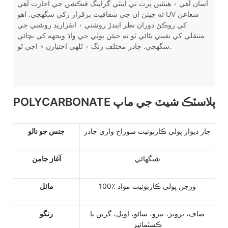
آسان آهي ۽ هيٺئين پرت تي اينٽي گراپنگ فنڪشن جي اجازت آهي
ته جيئن ان جي شفافيت برقرار رکي سگهجي. اهو UV شعاعن
کي روڪڻ دوران نظر ايندڙ روشني ۽ انفراريڊ روشني جي
منتقلي کي يقيني بڻائي ٿو ته جيئن ٻوٽي جي واڌ ويجهه کي بچائي
سگهجي. چادر مختلف رنگ ۽ ٿلهي اختيارن ۾ اچي ٿو.
POLYCARBONATE پلاسٽڪ شيٽ جي ماپ
چار ديوار پولي ڪاربونيٽ سوراخ واري چادر
جنس جو نالو
شنگھائي
آغاز جامن
100٪ ورجن پولي ڪاربونيٽ مواد
مائل
صاف، برونز، نيرو، سائو، اوپل، گرين يا
رنگو
ڪسٽمائيز