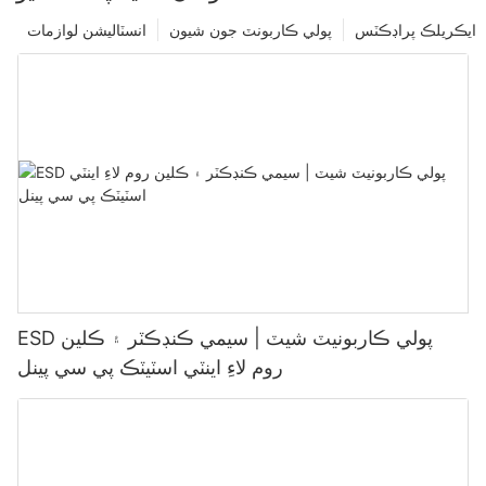
ايڪريلڪ پراڊڪٽس
پولي ڪاربونٽ جون شيون
انسٽاليشن لوازمات
ESD پولي ڪاربونيٽ شيٽ | سيمي ڪنڊڪٽر ۽ ڪلين
روم لاءِ اينٽي اسٽيٽڪ پي سي پينل