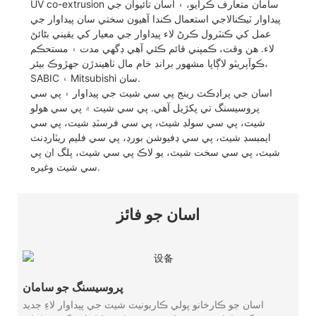
UV co-extrusion سامان متعارف ڪرايو، ۽ اسان تائيوان جي
پيداوار ٽيڪنالاجي استعمال ڪندا آهيون سختي سان پيداوار جي
عمل کي ڪنٽرول ڪرڻ لاء پيداوار جي معيار کي يقيني بڻائڻ
لاء. هن وقت، ڪمپني قائم ڪئي آهي ڊگهي مدت ۽ مستحڪم
ڪوآپريٽو لاڳاپا مشهور برانڊ خام مال ٺاهيندڙن جهڙوڪ بيئر،
SABIC ۽ Mitsubishi سان.
اسان جي پراڊڪٽ رينج پي سي شيٽ جي پيداوار ۽ پي سي
پروسيسنگ تي پکڙيل آهي. پي سي شيٽ ۾ پي سي هولو
شيٽ، پي سي سولڊ شيٽ، پي سي فرسٽڊ شيٽ، پي سي
ايمبسڊ شيٽ، پي سي ڊفيوشن بورڊ، پي سي فليم ريٽارڊنٽ
شيٽ، پي سي سخت شيٽ، يو لاڪ پي سي شيٽ، پلگ ان پي
سي شيٽ وغيره.
اسان جو فائز
پروسيسنگ جو سامان
اسان جو ڪارخانو پولي ڪاربونيٽ شيٽ جي پيداوار لاءِ جديد