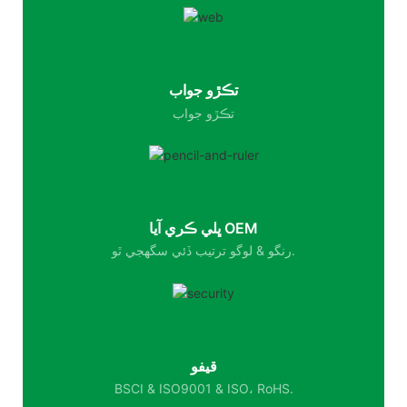
تڪڙو جواب
تڪڙو جواب
ڀلي ڪري آيا OEM
رنگو & لوگو ترتيب ڏئي سگهجي ٿو.
قيفو
BSCI & ISO9001 & ISO، RoHS.