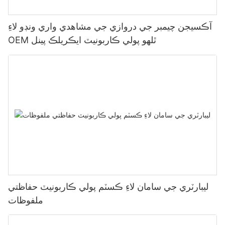
آڪسيجن چيمبر جي دروازي جي مشاهدي واري ونڊو لاءِ
OEM ٿلهو پولي ڪاربونيٽ ايڪريلڪ پينل
ليبارٽري جي سامان لاءِ ڪسٽم پولي ڪاربونيٽ حفاظتي
ملفوظات