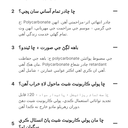
ڇا چادر تمام آساني سان ڀڃي؟
2
ج: Polycarbonate چادر انتهائي اثر-مزاحمتي آهن. انهن
جي گرمي ۽ موسم جي مزاحمت جي مهرباني، انهن وٽ
تمام گهڻي خدمت زندگي آهي.
باهه لڳڻ جي صورت ۾ ڇا ٿيندو؟
3
ج: باهه جي حفاظت polycarbonate جي مضبوط پوائنٽن
مان هڪ آهي. Polycarbonate چادر شعاع retardant
آهي ان ڪري اهي اڪثر عوامي عمارتن ۾ شامل آهن.
ڇا پولي ڪاربونيٽ شيٽ ماحول لاءِ خراب آهن؟
4
ج: هڪ تمام ريزائيڪل ۽ پائيدار مواد ۽ 20٪ قابل
تجديد توانائي استعمال ڪندي، پولي ڪاربونيٽ شيٽ دھڻ
دوران زهريلو مادو خارج نه ڪندا آھن.
ڇا مان پولي ڪاربونيٽ شيٽ پاڻ انسٽال ڪري
5
سگهان ٿو؟