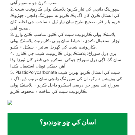
نصب ڪرڻ جو منصوبو آھي.
2. سپورٽنگ ڍانچي کي تيار ڪريو: پلاسٽڪ پولي ڪاربونيٽ شيٽ
کي انسٽال ڪرڻ کان اڳ پڪ ڪريو ته سپورٽنگ ڍانچي، جهڙوڪ
فريم يا رافٽر، صحيح طرح سان تيار ٿيل ۽ ساخت جي لحاظ کان
صحيح آهي.
3. پلاسٽڪ پولي ڪاربونيٽ شيٽ کي ڪٽيو: مناسب ڪٽڻ وارو
اوزار استعمال ڪندي، احتياط سان پولي ڪاربونيٽ پلاسٽڪ پولي
ڪاربونيٽ شيٽ کي گهربل سائيز ۽ شڪل ۾ ڪٽيو.
4. پري ڊرل سوراخ: پلاسٽڪ پولي ڪاربونيٽ شيٽ جي ڪنارن
سان گڏ، اڳي ڊرل سوراخ جيڪي اسڪرو جي قطر کان ٿورڙا وڏا
آهن جيڪي توهان استعمال ڪندا.
5. PlasticPolycarbonate شيٽ کي انسٽال ڪريو: پهرين شيٽ
کي پوزيشن ۾ رکو، ان کي سپورٽنگ ڍانچي سان ترتيب ڏيو. اڳ ۾
سوراخ ٿيل سوراخن ذريعي اسڪرو داخل ڪريو ۽ پلاسٽڪ پولي
ڪاربونيٽ شيٽ کي ساخت ۾ محفوظ ڪريو.
اسان کي ڇو چونڊيو؟