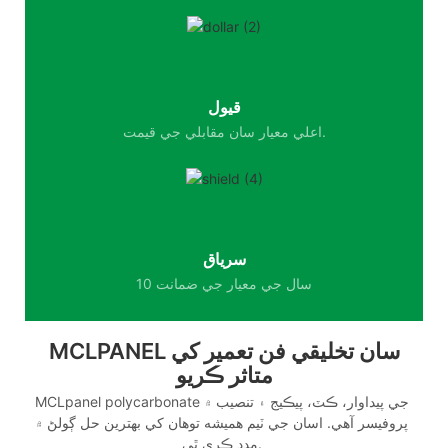
قيول
اعلي معيار سان مقابلي جي قيمت.
سرياق
10 سال جي معيار جي ضمانت
MCLPANEL سان تخليقي فن تعمير کي
متاثر ڪريو
MCLpanel polycarbonate جي پيداوار، ڪٽ، پيڪيج ۽ تنصيب ۾
پروفيسر آهي. اسان جي ٽيم هميشه توهان کي بهترين حل ڳولڻ ۾
مدد ڪري ٿي.