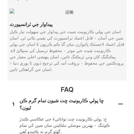
پيداوار جي ٽرانسپورٽ
اسان جي پولي ڪاربونيٽ شيٽ جي پيداوار جي سهولت تيار ڪيل
شين جي آسان ۽ قابل اعتماد ٽرانسپورٽ کي يقيني بڻائي ٿي. اسان
قابل اعتماد لاجسٽڪ ڀائيوارن سان گڏ ڪم ڪريون ٿا اسان جي پولي
ڪاربونيٽ شيٽ جي موثر ۽ محفوظ ترسيل کي سنڀالڻ لاءِ.
پيڪنگنگ کان وٺي ٽريڪنگ تائين، اسان پنهنجي اعليٰ معيار جي
پروڊڪٽس جي محفوظ ۽ بروقت آمد کي ترجيح ڏيون ٿا پوري دنيا ۾
اسان جي گراهڪن تائين.
FAQ
ڇا پولي ڪاربونيٽ ڇت شيون تمام گرم ڪن
1
ٿيون؟
ج: پولي ڪاربونيٽ ڇت توانائيءَ جي عڪاسي ڪندڙ
ڪوٽنگ ۽ بهترين موصلي ملڪيتن سان شين کي تمام
گهڻو گرم نه بڻائيندو آهي.