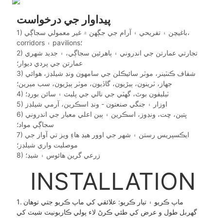
پيداوار جي درخواست
1) باغيچن ۽ تفريحي ۽ آرام جي جڳهن ۾ غير معمولي سجاڳي،
corridors ۽ pavilions؛
2) تجارتي عمارتن جي اندروني ۽ ٻاهرئين سجاڳي، ۽ جديد شهري
عمارتن جي پردي ديوار؛
3) شفاف ڪنٽينر، موٽر سائيڪلن جي سامهون ونڊ شيلڊز، هوائي
جهاز، ٽرينون، ٻيڙيون، گاڏيون، موٽر ٻيڙيون، سب ميرين؛
4) ٽيليفون بوٿ، گهٽي جي نالي جي پليٽ ۽ سائن بورڊ؛
5) اوزار ۽ جنگي صنعتون - ونڊ اسڪرين، آرمي شيلڊز
6) ڀتين، ڇت، ونڊوز، اسڪرين ۽ ٻين اعلي معيار جي اندروني
سجاڳي مواد؛
7) ايڪسپريس رستن ۽ شهر جي اوور هيڊ هاءِ ويز تي آواز جي
موصليت واري شيلڊز؛
8) زرعي گرين هائوس ۽ شيڊ؛
INSTALLATION
1. ماپ ڪريو ۽ تيار ڪريو: علائقي کي ماپ ڪريو جتي توھان
گھربل طول و عرض کي طئي ڪرڻ لاء پولي ڪاربونيٽ شيٽ کي