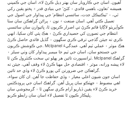
آهيون. اسان جي ڪاروبار سان بهتر ڊيل ڪرڻ لاء، اسان جي ڪمپني
هميشه 'تعاون، باهمي فائدي ۽ کٽڻ' جي بنيادي قدر ۾ پختو يقين رکي
ٿي، ۽ 'ٽيڪنيڪل جدت، سائنسي انتظام' جي پيداوار جي اصول جي
تعميل ڪئي آهي. اسان صنعت ۾ نون ۽ پراڻن گراهڪن سان سٺا
ڪوآپريٽو لاڳاپا قائم ڪرڻ تي اصرار ڪريون ٿا، ڀائيوارن سان سائنسي
انتظام جي تصورن کي حصيداري ڪرڻ ۽ هڪ ٻئي کان سکيا، انهي
ڪري ته جيئن گڏجي ترقي ڪري سگهون ۽ گڏيل فائدي حاصل ڪرڻ
جي ڪوشش ڪريون. Mclpanel هڪ موثر ۽ عملي ٽيم آهي. عمدگيءَ
جي جستجو سان، اسان جي ٽيم جا ميمبر پيداوار کان وٺي سيلز ۽
ٽرانسپورٽ تائين هر پهلو تي سخت ڪنٽرول ڪن ٿا. Mclpanel گراهڪ
لاء پيشه ورانه، موثر ۽ اقتصادي حل مهيا ڪرڻ لاء وقف آهي، جيئن ته
گراهڪن جي ضرورتن کي پورو ڪرڻ لاء وڏي حد تائين.
اسان جون شيون اعلي معيار ۽ وڏي حفاظت جا آهن. ان کان سواء،
اهي مضبوط ۽ جھٽڪو سان ڀريل آهن. گراهڪ اسان جي پروڊڪٽس
خريد ڪرڻ لاء يقين ڏياريو آرام ڪري سگهن ٿا ۽ گرمجوشي سان
ڀليڪار ڪيون ٿا تفصيل لاء اسان سان رابطو ڪريو.