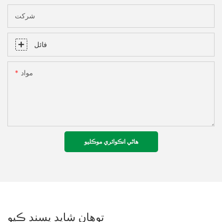
شرکت
فائل
مواد
هاڻي انڪوائري موڪليو
توهان شايد پسند ڪيو