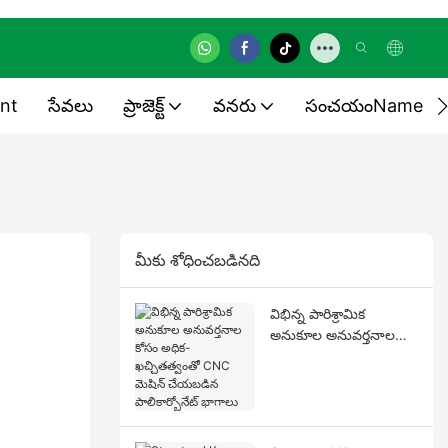
nt
సేవలు
ప్రాజెక్ట్
వనరు
సంచయంName
మీకు శోధించబడినది
విభిన్న పారిశ్రామిక
అనుకూల అనువర్తనాల
కోసం అధిక-ఖచ్చితత్వంతో
CNC మెషిన్ చేయబడిన
పాలికార్బోనేట్ భాగాలు