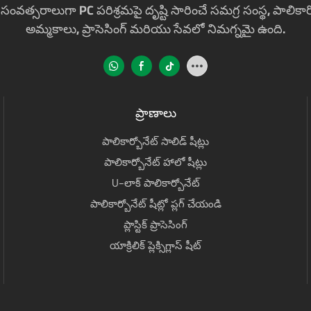
ంవత్సరాలుగా PC పరిశ్రమపై దృష్టి సారించే సమగ్ర సంస్థ, పాలికార్
అమ్మకాలు, ప్రాసెసింగ్ మరియు సేవలో నిమగ్నమై ఉంది.
ప్రాణాలు
పాలికార్బోనేట్ సాలిడ్ షీట్లు
పాలికార్బోనేట్ హాలో షీట్లు
U-లాక్ పాలికార్బోనేట్
పాలికార్బోనేట్ షీట్లో ప్లగ్ చేయండి
ప్లాస్టిక్ ప్రాసెసింగ్
యాక్రిలిక్ ప్లెక్సిగ్లాస్ షీట్