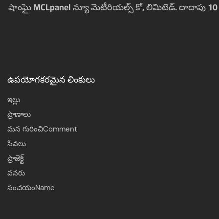
షాంఘై MCLpanel న్యూ మెటీరియల్స్ కో, లిమిటెడ్. దాదాపు 10 స
ఉపయోగకరమైన లింకులు
ఇల్లు
ప్రాణాలు
మన గురించిComment
సేవలు
ప్రాజెక్ట్
వనరు
సంచయంName