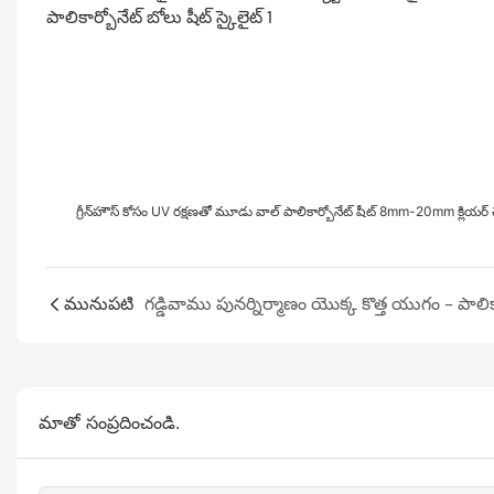
గ్రీన్‌హౌస్ కోసం UV రక్షణతో మూడు వాల్ పాలికార్బోనేట్ షీట్ 8mm-20mm క్లియర
మునుపటి
మాతో సంప్రదించండి.