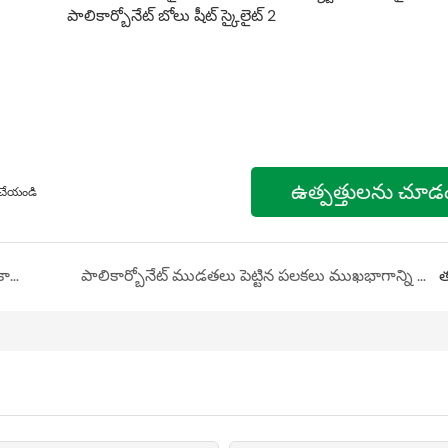
ఉత్పత్తులను చూడ
్ చేయండి
గడ్డివాము పునర్నిర్మాణం యొక్క కొత్త యుగం - పాలికార్బోనేట్ బోలు షీట్ విభజన రూపకల్పన
పాలికార్బోనేట్ ముడతలు పెట్టిన పలకలు ముఖభాగాన్ని అలంకరిస్తాయి - స్టూడియో రూపకల్పనలో కొత్త ధోరణిని సృష్టిస్తుంది
త