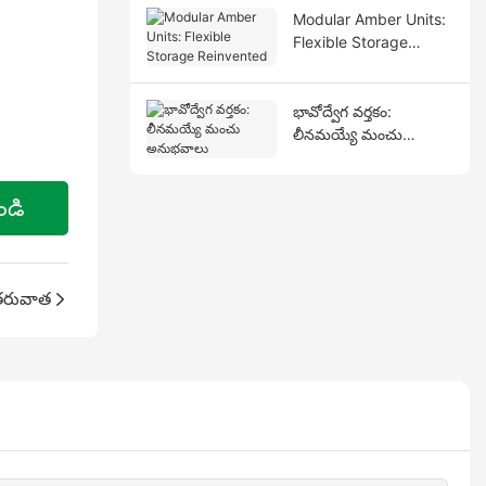
Modular Amber Units:
Flexible Storage
Reinvented
భావోద్వేగ వర్తకం:
లీనమయ్యే మంచు
అనుభవాలు
ండి
రువాత