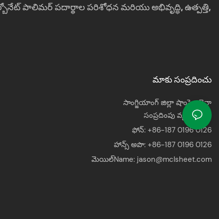
బోనేట్ పాలిమర్ పదార్థాల పరిశోధన మరియు అభివృద్ధి, ఉత్పత్తి,
మాకు సంప్రదించు
సాంగ్జియాంగ్ జిల్లా షాంఘై, చైనా
సంప్రదింపు వ్యక్తి: జాసన్
ఫోన్: +86-187 0196 0126
హాన్స్ అపొ:
+86-187 0196 0126
మెయిల్Name:
jason@mclsheet.com