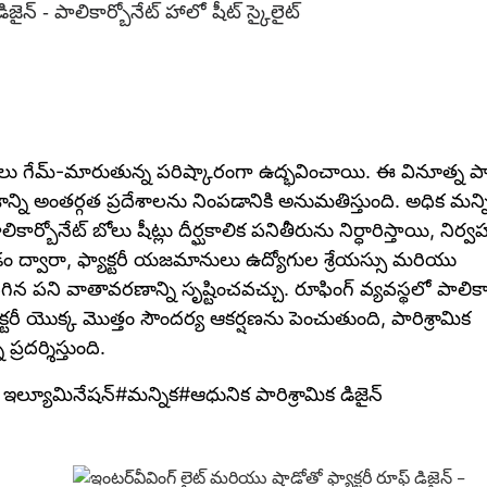
జైన్ - పాలికార్బోనేట్ హాలో షీట్ స్కైలైట్
షీట్‌లు గేమ్-మారుతున్న పరిష్కారంగా ఉద్భవించాయి. ఈ వినూత్న ప్యా
న్ని అంతర్గత ప్రదేశాలను నింపడానికి అనుమతిస్తుంది. అధిక మన్న
ోనేట్ బోలు షీట్లు దీర్ఘకాలిక పనితీరును నిర్ధారిస్తాయి, నిర్
 ద్వారా, ఫ్యాక్టరీ యజమానులు ఉద్యోగుల శ్రేయస్సు మరియు
పని వాతావరణాన్ని సృష్టించవచ్చు. రూఫింగ్ వ్యవస్థలో పాలికార
టరీ యొక్క మొత్తం సౌందర్య ఆకర్షణను పెంచుతుంది, పారిశ్రామిక
రదర్శిస్తుంది.
రల్ ఇల్యూమినేషన్#మన్నిక#ఆధునిక పారిశ్రామిక డిజైన్