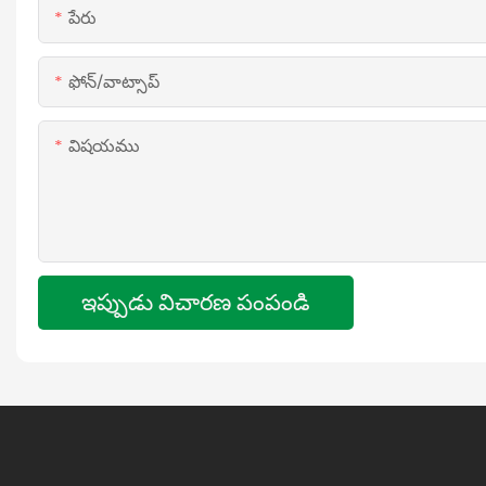
పేరు
ఫోన్/వాట్సాప్
విషయము
ఇప్పుడు విచారణ పంపండి