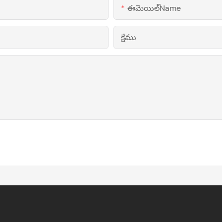
ఈమెయిల్Name
క్షేము