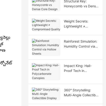
Structural Key:
Honeycomb vs Dense
Core Design
Weight Secrets:
Lightweight ≠
Compromised Quality
నెల్లు
Rainforest Simulation:
ిక
Humidity Control via
వహణ
Hollow Sheets
్బోనేట్
Impact King: Hail-
Proof Tech in
Polycarbonate
Canopies
360° Storytelling:
Multi-Angle Collectible
Display