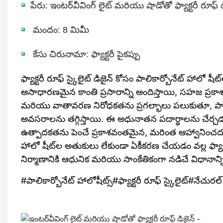
◪
పేరు: ఇంటర్‌వీవింగ్ లైట్ మరియు షాడోతో ఫ్యాక్టరీ రూఫ్ డి
◪
మందం: 8 మిమీ
◪
కేసు చిరునామా: ఫ్యాక్టరీ పైకప్పు
ఫ్యాక్టరీ రూఫ్ స్కైలైట్ డిజైన్ కోసం పాలికార్బోనేట్ హాలో 
అసాధారణమైన కాంతి ప్రసారాన్ని అందిస్తాయి, సహజ ప్రకాశా
మరియు వాతావరణ నిరోధకతను ప్రగల్భాలు పలుకుతూ, పాలికార్బ
అవసరాలను తగ్గిస్తాయి. ఈ అధునాతన పదార్థాలను చేర్చడం
ఉత్పాదకతను పెంచే ప్రకాశవంతమైన, మరింత ఆహ్వానించదగిన 
హాలో షీట్‌ల అతుకులు లేకుండా ఏకీకరణ చేయడం వల్ల ఫ్యాక్
నిర్మాణానికి ఆధునిక మరియు సాంకేతికంగా నడిచే విధానాన్ని ప్
#పాలికార్బోనేట్ హాలోషీట్స్#ఫ్యాక్టరీ రూఫ్ స్కైలైట్#నేచు