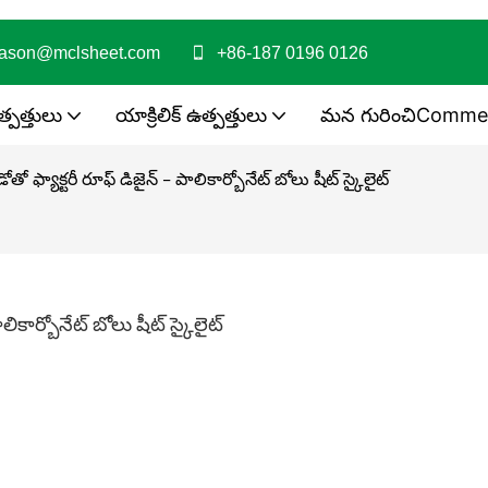
jason@mclsheet.com
+86-187 0196 0126
త్పత్తులు
యాక్రిలిక్ ఉత్పత్తులు
మన గురించిComme
ో ఫ్యాక్టరీ రూఫ్ డిజైన్ - పాలికార్బోనేట్ బోలు షీట్ స్కైలైట్
ికార్బోనేట్ బోలు షీట్ స్కైలైట్