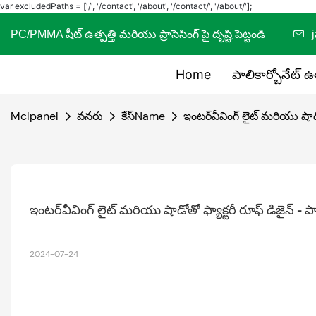
var excludedPaths = ['/', '/contact', '/about', '/contact/', '/about/'];
PC/PMMA షీట్ ఉత్పత్తి మరియు ప్రాసెసింగ్ పై దృష్టి పెట్టండి
Home
పాలికార్బోనేట్ ఉ
Mclpanel
వనరు
కేస్Name
ఇంటర్‌వీవింగ్ లైట్ మరియు షాడోత
ఇంటర్‌వీవింగ్ లైట్ మరియు షాడోతో ఫ్యాక్టరీ రూఫ్ డిజైన్ - పాల
2024-07-24