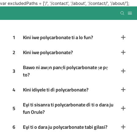
var excludedPaths = ['/', '/contact', '/about', '/contact/', '/about/'];
1
Kini iwe polycarbonate ti a lo fun?
2
Kini iwe polycarbonate?
Bawo ni awọn panẹli polycarbonate ṣe pẹ
3
to?
4
Kini idiyele ti dì polycarbonate?
Eyi ti sisanra ti polycarbonate dì ti o dara ju
5
fun Orule?
6
Eyi ti o dara ju polycarbonate tabi gilasi?