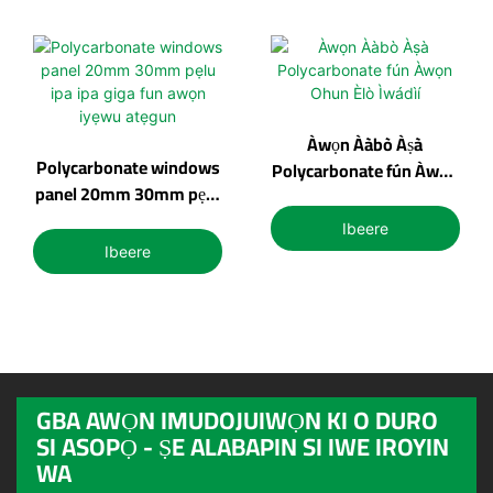
Àwọn Ààbò Àṣà
Polycarbonate windows
Polycarbonate fún Àwọn
panel 20mm 30mm pẹlu
Ohun Èlò Ìwádìí
ipa ipa giga fun awọn
Ibeere
iyẹwu atẹgun
Ibeere
GBA AWỌN IMUDOJUIWỌN KI O DURO
SI ASOPỌ - ṢE ALABAPIN SI IWE IROYIN
WA