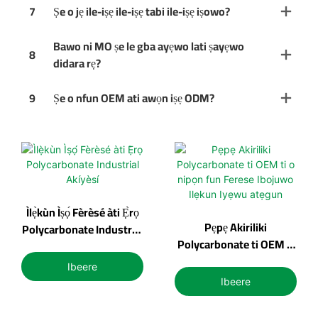
7
Ṣe o jẹ ile-iṣẹ ile-iṣẹ tabi ile-iṣẹ iṣowo?
Bawo ni MO ṣe le gba ayẹwo lati ṣayẹwo
8
didara rẹ?
9
Ṣe o nfun OEM ati awọn iṣẹ ODM?
Ìlẹ̀kùn Ìṣọ́ Fèrèsé àti Ẹ̀rọ
Pẹpẹ Akiriliki
Polycarbonate Industrial
Polycarbonate ti OEM ti
Akíyèsí
o nipọn fun Ferese
Ibeere
Ibojuwo Ilẹkun Iyẹwu
Ibeere
atẹgun