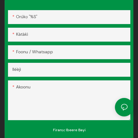
Orúkọ "%s"
Kàtàkì
Foonu / Whatsapp
Iléèjì
Akoonu
Firanṣẹ Ibeere Bayi