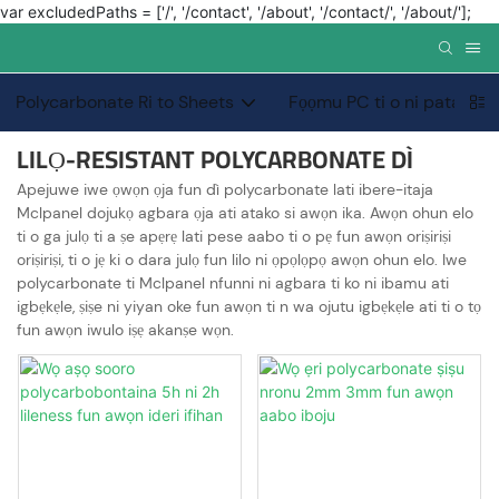
var excludedPaths = ['/', '/contact', '/about', '/contact/', '/about/'];
Polycarbonate Ri to Sheets
Fọọmu PC ti o ni pataki
LILỌ-RESISTANT POLYCARBONATE DÌ
Apejuwe iwe ọwọn ọja fun dì polycarbonate lati ibere-itaja
Mclpanel dojukọ agbara ọja ati atako si awọn ika. Awọn ohun elo
ti o ga julọ ti a ṣe apẹrẹ lati pese aabo ti o pẹ fun awọn oriṣiriṣi
oriṣiriṣi, ti o jẹ ki o dara julọ fun lilo ni ọpọlọpọ awọn ohun elo. Iwe
polycarbonate ti Mclpanel nfunni ni agbara ti ko ni ibamu ati
igbẹkẹle, ṣiṣe ni yiyan oke fun awọn ti n wa ojutu igbẹkẹle ati ti o tọ
fun awọn iwulo iṣẹ akanṣe wọn.