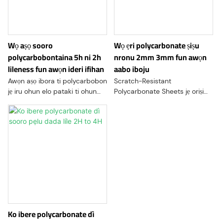
Wọ aṣọ sooro
Wọ ẹri polycarbonate ṣiṣu
polycarbobontaina 5h ni 2h
nronu 2mm 3mm fun awọn
lileness fun awọn ideri ifihan
aabo iboju
Awọn aṣọ ibora ti polycarbobon
Scratch-Resistant
jẹ iru ohun elo pataki ti ohun
Polycarbonate Sheets jẹ oriṣi
elo polycanite ti o ni agbara lile
amọja ti ohun elo
lori ọkan tabi awọn mejeeji lati
polycarbonate ti a ti ṣe atunṣe
mu agbara ati idiwọ
lati ṣe afihan imudara imudara
si awọn ifunra ati awọn
abrasions dada
Ko ibere polycarbonate dì