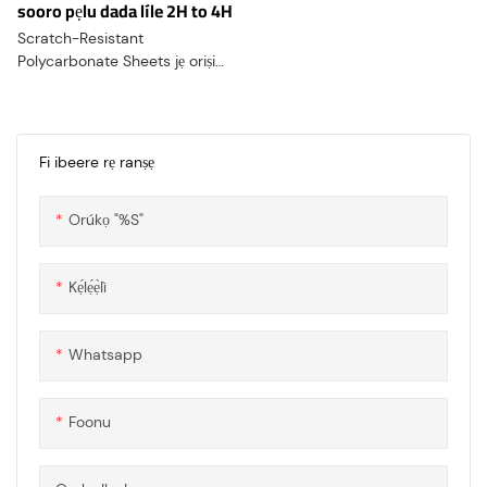
sooro pẹlu dada líle 2H to 4H
Scratch-Resistant
Polycarbonate Sheets jẹ oriṣi
amọja ti ohun elo
polycarbonate ti a ti ṣe atunṣe
lati ṣe afihan imudara imudara
si awọn ifunra ati awọn
Fi ibeere rẹ ranṣẹ
abrasions dada
Orúkọ "%s"
Kẹ́lẹ́ẹ̀lì
Whatsapp
Foonu