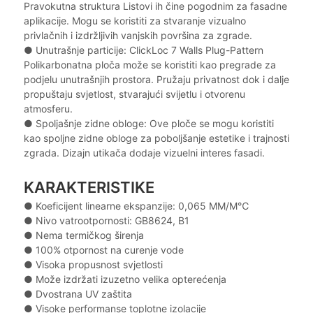
Pravokutna struktura Listovi ih čine pogodnim za fasadne
aplikacije. Mogu se koristiti za stvaranje vizualno
privlačnih i izdržljivih vanjskih površina za zgrade.
● Unutrašnje particije: ClickLoc 7 Walls Plug-Pattern
Polikarbonatna ploča može se koristiti kao pregrade za
podjelu unutrašnjih prostora. Pružaju privatnost dok i dalje
propuštaju svjetlost, stvarajući svijetlu i otvorenu
atmosferu.
● Spoljašnje zidne obloge: Ove ploče se mogu koristiti
kao spoljne zidne obloge za poboljšanje estetike i trajnosti
zgrada. Dizajn utikača dodaje vizuelni interes fasadi.
KARAKTERISTIKE
● Koeficijent linearne ekspanzije: 0,065 MM/M℃
● Nivo vatrootpornosti: GB8624, B1
● Nema termičkog širenja
● 100% otpornost na curenje vode
● Visoka propusnost svjetlosti
● Može izdržati izuzetno velika opterećenja
● Dvostrana UV zaštita
● Visoke performanse toplotne izolacije