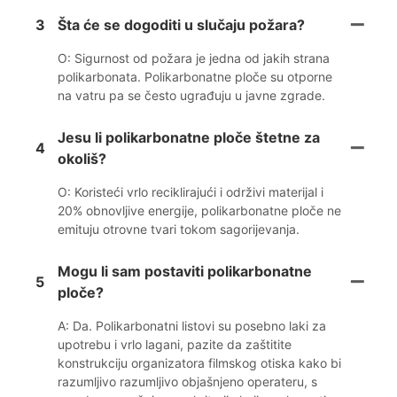
3
Šta će se dogoditi u slučaju požara?
O: Sigurnost od požara je jedna od jakih strana
polikarbonata. Polikarbonatne ploče su otporne
na vatru pa se često ugrađuju u javne zgrade.
Jesu li polikarbonatne ploče štetne za
4
okoliš?
O: Koristeći vrlo reciklirajući i održivi materijal i
20% obnovljive energije, polikarbonatne ploče ne
emituju otrovne tvari tokom sagorijevanja.
Mogu li sam postaviti polikarbonatne
5
ploče?
A: Da. Polikarbonatni listovi su posebno laki za
upotrebu i vrlo lagani, pazite da zaštitite
konstrukciju organizatora filmskog otiska kako bi
razumljivo razumljivo objašnjeno operateru, s