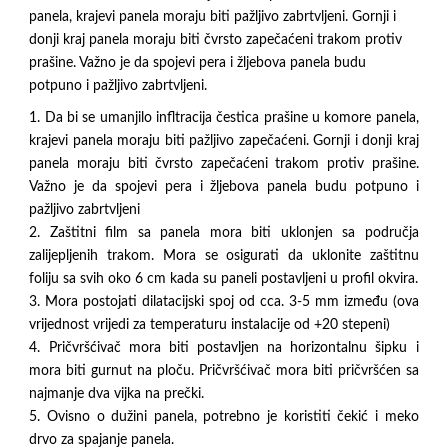
panela, krajevi panela moraju biti pažljivo zabrtvljeni. Gornji i
donji kraj panela moraju biti čvrsto zapečaćeni trakom protiv
prašine. Važno je da spojevi pera i žljebova panela budu
potpuno i pažljivo zabrtvljeni.
1. Da bi se umanjilo infltracija čestica prašine u komore panela,
krajevi panela moraju biti pažljivo zapečaćeni. Gornji i donji kraj
panela moraju biti čvrsto zapečaćeni trakom protiv prašine.
Važno je da spojevi pera i žljebova panela budu potpuno i
pažljivo zabrtvljeni
2. Zaštitni film sa panela mora biti uklonjen sa područja
zalijepljenih trakom. Mora se osigurati da uklonite zaštitnu
foliju sa svih oko 6 cm kada su paneli postavljeni u profil okvira.
3. Mora postojati dilatacijski spoj od cca. 3-5 mm između (ova
vrijednost vrijedi za temperaturu instalacije od +20 stepeni)
4. Pričvršćivač mora biti postavljen na horizontalnu šipku i
mora biti gurnut na ploču. Pričvršćivač mora biti pričvršćen sa
najmanje dva vijka na prečki.
5. Ovisno o dužini panela, potrebno je koristiti čekić i meko
drvo za spajanje panela.