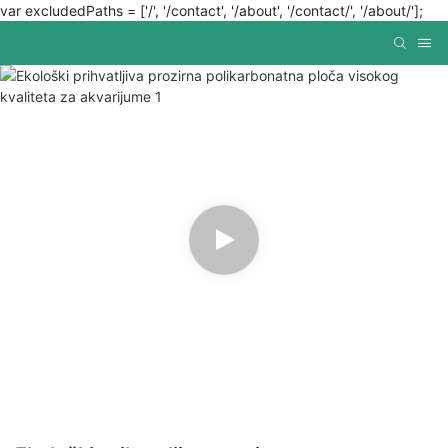
var excludedPaths = ['/', '/contact', '/about', '/contact/', '/about/'];