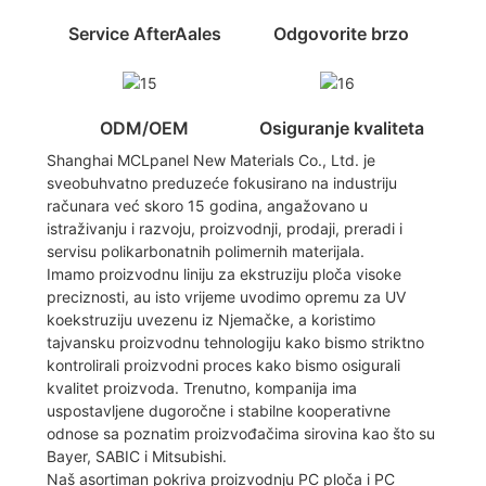
Service AfterAales
Odgovorite brzo
ODM/OEM
Osiguranje kvaliteta
Shanghai MCLpanel New Materials Co., Ltd. je
sveobuhvatno preduzeće fokusirano na industriju
računara već skoro 15 godina, angažovano u
istraživanju i razvoju, proizvodnji, prodaji, preradi i
servisu polikarbonatnih polimernih materijala.
Imamo proizvodnu liniju za ekstruziju ploča visoke
preciznosti, au isto vrijeme uvodimo opremu za UV
koekstruziju uvezenu iz Njemačke, a koristimo
tajvansku proizvodnu tehnologiju kako bismo striktno
kontrolirali proizvodni proces kako bismo osigurali
kvalitet proizvoda. Trenutno, kompanija ima
uspostavljene dugoročne i stabilne kooperativne
odnose sa poznatim proizvođačima sirovina kao što su
Bayer, SABIC i Mitsubishi.
Naš asortiman pokriva proizvodnju PC ploča i PC