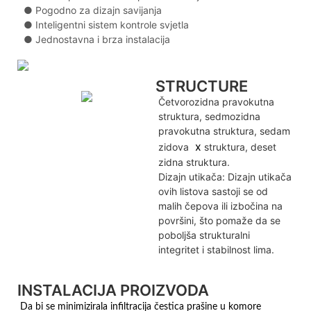
● Pogodno za dizajn savijanja
● Inteligentni sistem kontrole svjetla
● Jednostavna i brza instalacija
STRUCTURE
Četvorozidna pravokutna
struktura, sedmozidna
pravokutna struktura, sedam
x
zidova
struktura, deset
zidna struktura.
Dizajn utikača: Dizajn utikača
ovih listova sastoji se od
malih čepova ili izbočina na
površini, što pomaže da se
poboljša strukturalni
integritet i stabilnost lima.
INSTALACIJA PROIZVODA
Da bi se minimizirala infiltracija čestica prašine u komore