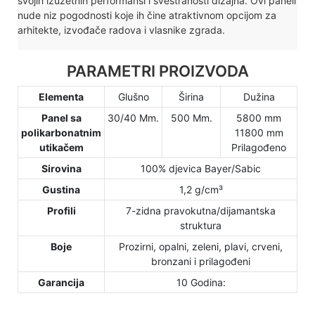
svojih izuzetnih performansi i svestranosti dizajna. Ovi paneli
nude niz pogodnosti koje ih čine atraktivnom opcijom za
arhitekte, izvođače radova i vlasnike zgrada.
PARAMETRI PROIZVODA
Elementa
Glušno
Širina
Dužina
Panel sa
30/40 Mm.
500 Mm.
5800 mm
polikarbonatnim
11800 mm
utikačem
Prilagođeno
Sirovina
100% djevica Bayer/Sabic
Gustina
1,2 g/cm³
Profili
7-zidna pravokutna/dijamantska
struktura
Boje
Prozirni, opalni, zeleni, plavi, crveni,
bronzani i prilagođeni
Garancija
10 Godina: