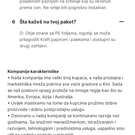
posebnom pažnjom na kriterije koji su okrenuti
prema van. Ne smije biti pogrešno instaliran.
6
Šta kažeš na tvoj paket?
O: Obje strane sa PE folijama, logotip se može
prilagoditi Kraft papirom i paletama i dostupni su
drugi zahtjevi.
Kompanije karakteristike
• Naša kompanija ima veliki broj kupaca, a naša prodajna i
marketinška mreža pokriva sve veće gradove u Kini. Sada
se naš poslovni opseg proteže na mnoge regije kao što su
Amerika, Evropa, Azija i Australija.
• Uvijek insistiramo na tome da kupcima pružimo dobre
proizvode i dobru postprodajnu uslugu.
• Osnovano u našoj kompaniji se kontinuirano razvija već
godinama. Sa snažnim menadžmentom, istraživanjem i
razvojem, tehnologijom i prednostima usluga, uspješno smo
ušli na vodeću poziciju u industriji.