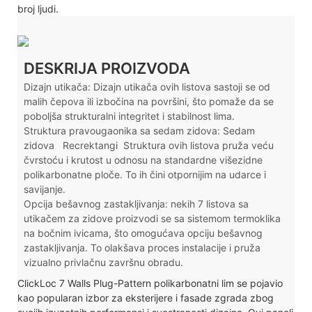
broj ljudi.
DESKRIJA PROIZVODA
Dizajn utikača: Dizajn utikača ovih listova sastoji se od
malih čepova ili izbočina na površini, što pomaže da se
poboljša strukturalni integritet i stabilnost lima.
Struktura pravougaonika sa sedam zidova: Sedam
zidova
Recrektangi
Struktura ovih listova pruža veću
čvrstoću i krutost u odnosu na standardne višezidne
polikarbonatne ploče. To ih čini otpornijim na udarce i
savijanje.
Opcija bešavnog zastakljivanja: nekih 7 listova sa
utikačem za zidove proizvodi se sa sistemom termoklika
na bočnim ivicama, što omogućava opciju bešavnog
zastakljivanja. To olakšava proces instalacije i pruža
vizualno privlačnu završnu obradu.
ClickLoc 7 Walls Plug-Pattern polikarbonatni lim se pojavio
kao popularan izbor za eksterijere i fasade zgrada zbog