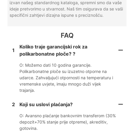
izvan našeg standardnog kataloga, spremni smo da vaše
ideje pretvorimo u stvarnost. Naš tim osigurava da se vaši
specifični zahtjevi dizajna ispune s preciznošću.
FAQ
Koliko traje garancijski rok za
1
polikarbonatne ploče? ?
O: Možemo dati 10 godina garancije.
Polikarbonatne ploče su izuzetno otporne na
udarce. Zahvaljujući otpornosti na temperaturu i
vremenske uvjete, imaju mnogo duži vijek
trajanja.
2
Koji su uslovi plaćanja?
O: Avansno plaćanje bankovnim transferom (30%
depozit+70% stanje prije otpreme), akreditiv,
gotovina.