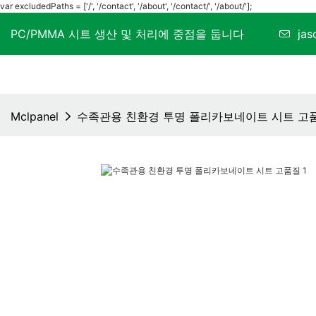
var excludedPaths = ['/', '/contact', '/about', '/contact/', '/about/'];
PC/PMMA 시트 생산 및 처리에 중점을 둡니다
ja
Mclpanel
수족관용 친환경 투명 폴리카보네이트 시트 고