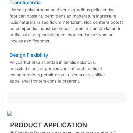
Translucentia
Linteae polycarbonatae diversis gradibus pellucentiae
fabricari possunt, permittens ad moderatum ingressum
lucis naturalis in aedificium interiorem. Hoc conferre potest
ad compendia industriae necessitatem minuendo lucendi
artificiosi et augendi altiorem experientiam visivam ad
incolas aedificandos.
Design Flexibility
Polycarbonatae schedae in amplis coloribus,
crassitudinibus et perfiles veniunt, architectis et
excogitatoribus permittens ut unicum et visibiliter
appellandi frontem consilia crearent.
PRODUCT APPLICATION
● Facades: Descriptio obturaculum et robur augetur 7