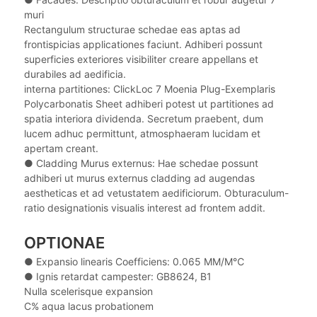
muri
Rectangulum structurae schedae eas aptas ad
frontispicias applicationes faciunt. Adhiberi possunt
superficies exteriores visibiliter creare appellans et
durabiles ad aedificia.
interna partitiones: ClickLoc 7 Moenia Plug-Exemplaris
Polycarbonatis Sheet adhiberi potest ut partitiones ad
spatia interiora dividenda. Secretum praebent, dum
lucem adhuc permittunt, atmosphaeram lucidam et
apertam creant.
● Cladding Murus externus: Hae schedae possunt
adhiberi ut murus externus cladding ad augendas
aestheticas et ad vetustatem aedificiorum. Obturaculum-
ratio designationis visualis interest ad frontem addit.
OPTIONAE
● Expansio linearis Coefficiens: 0.065 MM/M℃
● Ignis retardat campester: GB8624, B1
Nulla scelerisque expansion
C% aqua lacus probationem