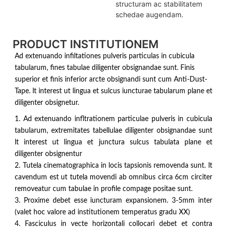
structuram ac stabilitatem
schedae augendam.
PRODUCT INSTITUTIONEM
Ad extenuando infiltationes pulveris particulas in cubicula
tabularum, fines tabulae diligenter obsignandae sunt. Finis
superior et finis inferior arcte obsignandi sunt cum Anti-Dust-
Tape. lt interest ut lingua et sulcus iuncturae tabularum plane et
diligenter obsignetur.
1. Ad extenuando infltrationem particulae pulveris in cubicula
tabularum, extremitates tabellulae diligenter obsignandae sunt
lt interest ut lingua et junctura sulcus tabulata plane et
diligenter obsignentur
2. Tutela cinematographica in locis tapsionis removenda sunt. lt
cavendum est ut tutela movendi ab omnibus circa 6cm circiter
removeatur cum tabulae in profile compage positae sunt.
3. Proxime debet esse iuncturam expansionem. 3-5mm inter
(valet hoc valore ad institutionem temperatus gradu XX)
4. Fasciculus in vecte horizontali collocari debet et contra