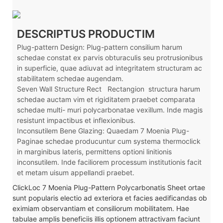
DESCRIPTUS PRODUCTIM
Plug-pattern Design: Plug-pattern consilium harum
schedae constat ex parvis obturaculis seu protrusionibus
in superficie, quae adiuvat ad integritatem structuram ac
stabilitatem schedae augendam.
Seven Wall Structure Rect
Rectangion
structura harum
schedae auctam vim et rigiditatem praebet comparata
schedae multi- muri polycarbonatae vexillum. Inde magis
resistunt impactibus et inflexionibus.
Inconsutilem Bene Glazing: Quaedam 7 Moenia Plug-
Paginae schedae producuntur cum systema thermoclick
in marginibus lateris, permittens optioni linitionis
inconsutilem. Inde faciliorem processum institutionis facit
et metam uisum appellandi praebet.
ClickLoc 7 Moenia Plug-Pattern Polycarbonatis Sheet ortae
sunt popularis electio ad exteriora et facies aedificandas ob
eximiam observantiam et consiliorum mobilitatem. Hae
tabulae amplis beneficiis illis optionem attractivam faciunt