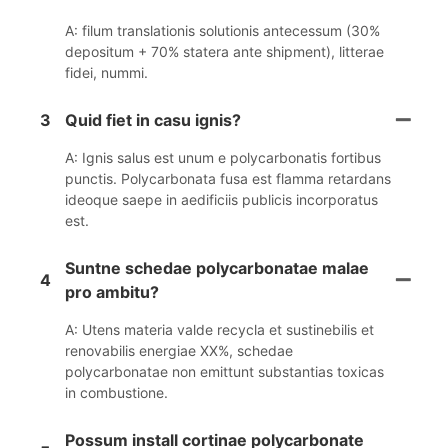
A: filum translationis solutionis antecessum (30%
depositum + 70% statera ante shipment), litterae
fidei, nummi.
3
Quid fiet in casu ignis?
A: Ignis salus est unum e polycarbonatis fortibus
punctis. Polycarbonata fusa est flamma retardans
ideoque saepe in aedificiis publicis incorporatus
est.
Suntne schedae polycarbonatae malae
4
pro ambitu?
A: Utens materia valde recycla et sustinebilis et
renovabilis energiae XX%, schedae
polycarbonatae non emittunt substantias toxicas
in combustione.
Possum install cortinae polycarbonate