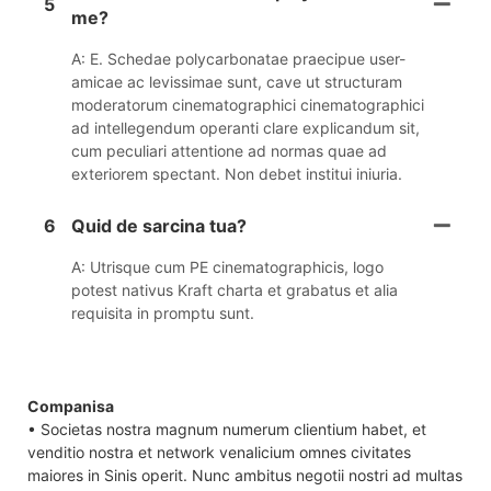
5
me?
A: E. Schedae polycarbonatae praecipue user-
amicae ac levissimae sunt, cave ut structuram
moderatorum cinematographici cinematographici
ad intellegendum operanti clare explicandum sit,
cum peculiari attentione ad normas quae ad
exteriorem spectant. Non debet institui iniuria.
6
Quid de sarcina tua?
A: Utrisque cum PE cinematographicis, logo
potest nativus Kraft charta et grabatus et alia
requisita in promptu sunt.
Companisa
• Societas nostra magnum numerum clientium habet, et
venditio nostra et network venalicium omnes civitates
maiores in Sinis operit. Nunc ambitus negotii nostri ad multas