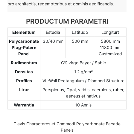
pro architectis, redemptoribus et dominis aedificandis.
PRODUCTUM PARAMETRI
Elementum
Estudia
Latitudo
Longiturt
Polycarbonate
30/40 mm
500 mm
5800 mm
Plug-Patern
11800 mm
Panel
Customized
Rudimentum
C% virgo Bayer / Sabic
Densitas
1.2 g/cm³
Profiles
VII-Wall Rectangulum / Diamond Structure
Lirur
Perspicuus, Opal, viridis, caeruleus, ruber,
aeneus et nativus
Warrantia
10 Annis
Clavis Characteres et Commodi Polycarbonate Facade
Panels