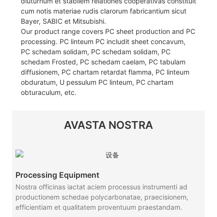
diuturnum et stabilem relationes cooperativas constituit
cum notis materiae rudis clarorum fabricantium sicut
Bayer, SABIC et Mitsubishi.
Our product range covers PC sheet production and PC
processing. PC linteum PC includit sheet concavum,
PC schedam solidam, PC schedam solidam, PC
schedam Frosted, PC schedam caelam, PC tabulam
diffusionem, PC chartam retardat flamma, PC linteum
obduratum, U pessulum PC linteum, PC chartam
obturaculum, etc.
AVASTA NOSTRA
Processing Equipment
Nostra officinas iactat aciem processus instrumenti ad
productionem schedae polycarbonatae, praecisionem,
efficientiam et qualitatem proventuum praestandam.