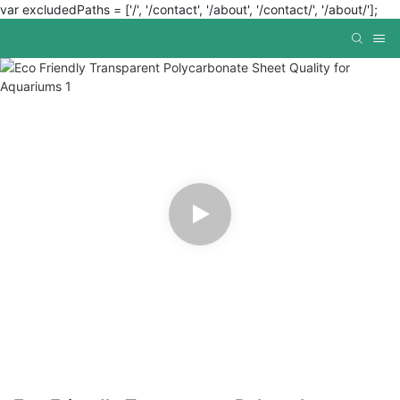
var excludedPaths = ['/', '/contact', '/about', '/contact/', '/about/'];