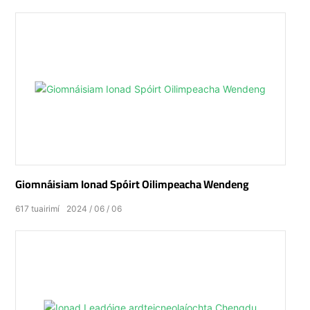
Giomnáisiam Ionad Spóirt Oilimpeacha Wendeng
617
tuairimí
2024
06
06