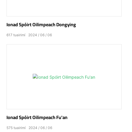
Ionad Spóirt Oilimpeach Dongying
617
tuairimí
2024
06
06
Ionad Spóirt Oilimpeach Fu'an
575
tuairimí
2024
06
06