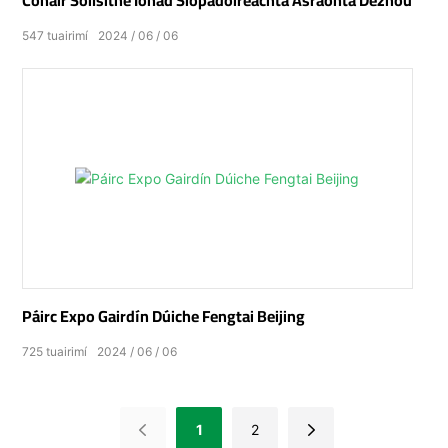
Conair Soilsithe Ionad Siopadóireachta Asraonta Dezhou
547
tuairimí
2024
06
06
Páirc Expo Gairdín Dúiche Fengtai Beijing
725
tuairimí
2024
06
06
1
2