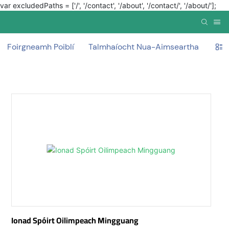
var excludedPaths = ['/', '/contact', '/about', '/contact/', '/about/'];
Foirgneamh Poiblí
Talmhaíocht Nua-Aimseartha
Ag t
Ionad Spóirt Oilimpeach Mingguang