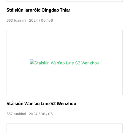
Stáisiún Iarnróid Qingdao Thiar
663
tuairimí
2024
06
06
Stáisiún Wan'ao Líne S2 Wenzhou
557
tuairimí
2024
06
06