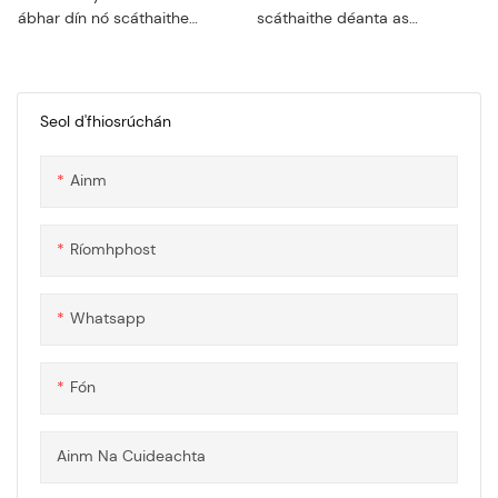
ábhar dín nó scáthaithe
scáthaithe déanta as
déanta as polacarbónáit iad
polycarbonate é Painéil
córais gloinithe dín leatháin
Idirghlasála U Lock
pholacarbonáit. Tá sé ar eolas
Polycarbonate. Tá sé ar eolas
mar gheall ar a marthanacht,
mar gheall ar a marthanacht,
Seol d'fhiosrúchán
éifeachtacht, agus cáilíocht is
éifeachtacht, agus cáilíocht is
fearr. Tagraíonn dearadh glas
fearr. Tagraíonn dearadh glas
Ainm
U don mheicníocht idirghlasála
U don mheicníocht idirghlasála
a úsáidtear chun na painéil a
a úsáidtear chun na painéil a
nascadh le chéile, ag soláthar
nascadh le chéile, ag soláthar
Ríomhphost
séala slán agus uiscedhíonta
séala slán agus uiscedhíonta
Whatsapp
Fón
Ainm Na Cuideachta