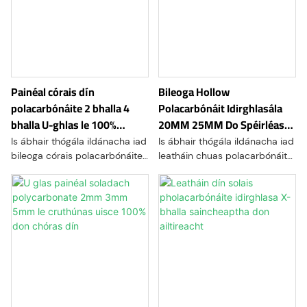
Painéal córais dín
Bileoga Hollow
polacarbónáite 2 bhalla 4
Polacarbónáit Idirghlasála
bhalla U-ghlas le 100%
20MM 25MM Do Spéirléasaí
sceitedhíonach
Díon
Is ábhair thógála ildánacha iad
Is ábhair thógála ildánacha iad
bileoga córais polacarbónáite
leatháin chuas polacarbónáite
struchtúr U-Lock déanta as
comhghlasála déanta as
polycarbonate,
polacarbónáit,
teirmeaplaisteach buan agus
teirmeaplaisteach buan
éadrom. Tá imill atá deartha
éadrom. Tá imill atá deartha
go speisialta ag na bileoga a
go speisialta ag na bileoga a
ligeann dóibh luí le chéile gan
ligeann dóibh luí le chéile gan
uaim, ag cruthú dromchla
uaim, ag cruthú dromchla
leanúnach
leanúnach