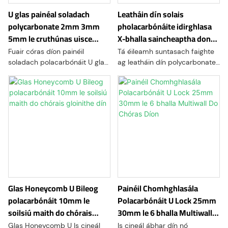
U glas painéal soladach
Leatháin dín solais
polycarbonate 2mm 3mm
pholacarbónáite idirghlasa
5mm le cruthúnas uisce
X-bhalla saincheaptha don
100% don chóras dín
ailtireacht
Fuair ​​​​córas díon painéil
Tá éileamh suntasach faighte
soladach polacarbónáit U glas
ag leatháin dín polycarbonate
tóir suntasach sa tionscal
idirghlasa X-balla sa tionscal
tógála mar gheall ar a ngnéithe
tógála mar gheall ar a ngnéithe
dearaidh uathúla agus raon
dearaidh uathúla agus raon
leathan iarratas.
leathan feidhmchlár.
Comhcheanglaíonn na táirgí
Comhcheanglaíonn na táirgí
tógála nuálaíocha seo na
tógála nuálaíocha seo na
buntáistí a bhaineann le
buntáistí a bhaineann le
hábhar polacarbónáit le córas
hábhar polacarbónáit le córas
comhghlasála, ag tairiscint
comhghlasála, ag tairiscint
réitigh ildánacha agus
réitigh ildánacha agus
modúlacha do riachtanais
modúlacha do riachtanais
Glas Honeycomb U Bileog
Painéil Chomhghlasála
éagsúla tógála agus
éagsúla tógála agus
polacarbónáit 10mm le
Polacarbónáit U Lock 25mm
ailtireachta.
ailtireachta.
soilsiú maith do chórais
30mm le 6 bhalla Multiwall
gloinithe dín
Do Chóras Díon
Glas Honeycomb U Is cineál
Is cineál ábhar dín nó