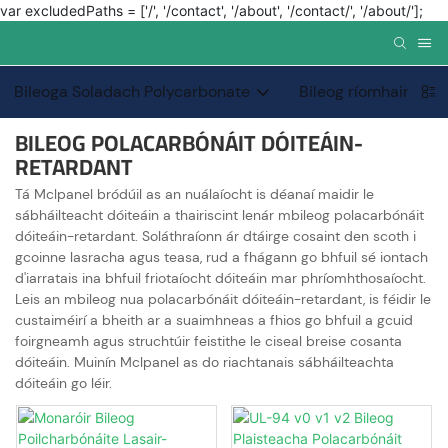
var excludedPaths = ['/', '/contact', '/about', '/contact/', '/about/'];
Bileoga Soladach Polycarbonate
Bileog ríomhaire fei
BILEOG POLACARBÓNÁIT DÓITEÁIN-
RETARDANT
Tá Mclpanel bródúil as an nuálaíocht is déanaí maidir le
sábháilteacht dóiteáin a thairiscint lenár mbileog polacarbónáit
dóiteáin-retardant. Soláthraíonn ár dtáirge cosaint den scoth i
gcoinne lasracha agus teasa, rud a fhágann go bhfuil sé iontach
d'iarratais ina bhfuil friotaíocht dóiteáin mar phríomhthosaíocht.
Leis an mbileog nua polacarbónáit dóiteáin-retardant, is féidir le
custaiméirí a bheith ar a suaimhneas a fhios go bhfuil a gcuid
foirgneamh agus struchtúir feistithe le ciseal breise cosanta
dóiteáin. Muinín Mclpanel as do riachtanais sábháilteachta
dóiteáin go léir.