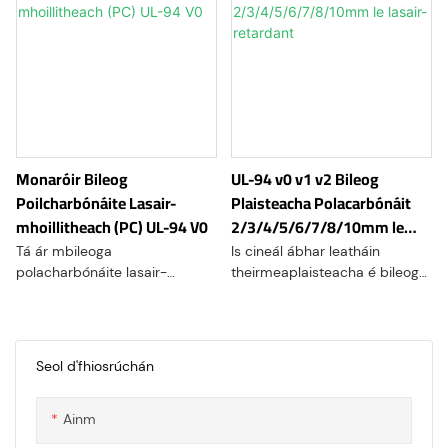
Monaróir Bileog
UL-94 v0 v1 v2 Bileog
Poilcharbónáite Lasair-
Plaisteacha Polacarbónáit
mhoillitheach (PC) UL-94 V0
2/3/4/5/6/7/8/10mm le
lasair-retardant
Tá ár mbileoga
Is cineál ábhar leatháin
polacharbónáite lasair-
theirmeaplaisteacha é bileog
mhoillitheacha deartha le
polycarbonate lasair-
haghaidh feidhmeanna ard-
retardant, ar a dtugtar FR
sábháilteachta, ag tairiscint
polycarbonate nó
friotaíocht dóiteáin,
polacarbónáit dóiteáin-
Seol d'fhiosrúchán
marthanacht agus solúbthacht
resistant, atá curtha le chéile
próiseála den scoth. Oiriúnach
go speisialta chun airíonna
Ainm
do imfhálú leictreach, painéil
sábháilteachta dóiteáin
thionsclaíocha agus
feabhsaithe a sholáthar i