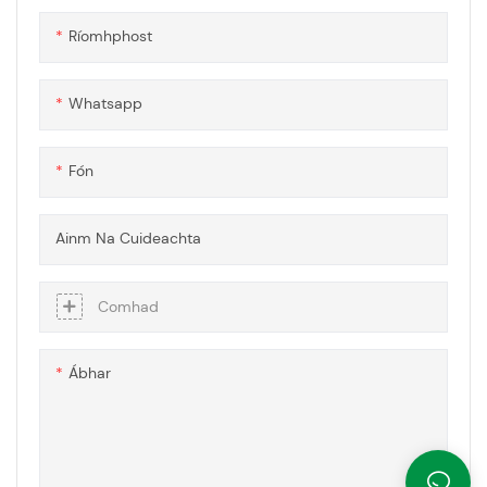
timpeallachtaí
gcomparáid le polycarbonate
Ríomhphost
ríthábhachtacha
caighdeánach
sábháilteachta.
Whatsapp
Fón
Ainm Na Cuideachta
Comhad
Ábhar