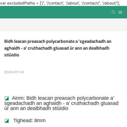
var excludedPaths = ['/', '/contact', '/about', '/contact/', '/about/'];
Bidh leacan preasach polycarbonate a ’sgeadachadh an 
aghaidh - a’ cruthachadh gluasad ùr ann an dealbhadh 
stiùidio
2024-07-24
◪
Ainm: Bidh leacan preasach polycarbonate a’
sgeadachadh an aghaidh - a’ cruthachadh gluasad
ùr ann an dealbhadh stiùidio
◪
Tighead: 8mm