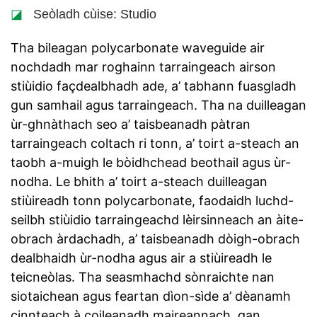
◪
Seòladh cùise: Studio
Tha bileagan polycarbonate waveguide air
nochdadh mar roghainn tarraingeach airson
stiùidio façdealbhadh ade, a’ tabhann fuasgladh
gun samhail agus tarraingeach. Tha na duilleagan
ùr-ghnàthach seo a’ taisbeanadh pàtran
tarraingeach coltach ri tonn, a’ toirt a-steach an
taobh a-muigh le bòidhchead beothail agus ùr-
nodha. Le bhith a’ toirt a-steach duilleagan
stiùireadh tonn polycarbonate, faodaidh luchd-
seilbh stiùidio tarraingeachd lèirsinneach an àite-
obrach àrdachadh, a’ taisbeanadh dòigh-obrach
dealbhaidh ùr-nodha agus air a stiùireadh le
teicneòlas. Tha seasmhachd sònraichte nan
siotaichean agus feartan dìon-sìde a’ dèanamh
cinnteach à coileanadh maireannach, gan