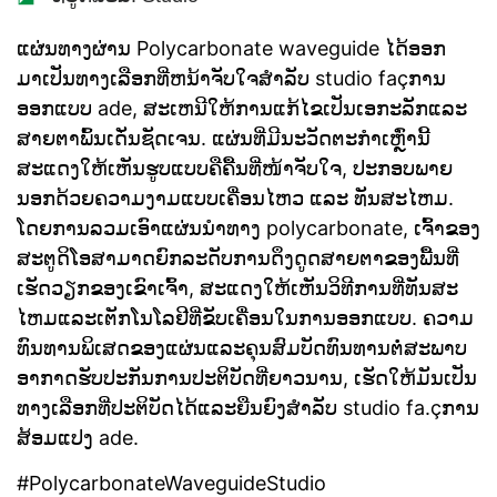
ແຜ່ນທາງຜ່ານ Polycarbonate waveguide ໄດ້ອອກ
ມາເປັນທາງເລືອກທີ່ຫນ້າຈັບໃຈສໍາລັບ studio façການ​
ອອກ​ແບບ ade​, ສະ​ເຫນີ​ໃຫ້​ການ​ແກ້​ໄຂ​ເປັນ​ເອ​ກະ​ລັກ​ແລະ​
ສາຍ​ຕາ​ພົ້ນ​ເດັ່ນ​ຊັດ​ເຈນ​. ແຜ່ນທີ່ມີນະວັດຕະກໍາເຫຼົ່ານີ້
ສະແດງໃຫ້ເຫັນຮູບແບບຄືຄື້ນທີ່ໜ້າຈັບໃຈ, ປະກອບພາຍ
ນອກດ້ວຍຄວາມງາມແບບເຄື່ອນໄຫວ ແລະ ທັນສະໄຫມ.
ໂດຍການລວມເອົາແຜ່ນນໍາທາງ polycarbonate, ເຈົ້າຂອງ
ສະຕູດິໂອສາມາດຍົກລະດັບການດຶງດູດສາຍຕາຂອງພື້ນທີ່
ເຮັດວຽກຂອງເຂົາເຈົ້າ, ສະແດງໃຫ້ເຫັນວິທີການທີ່ທັນສະ
ໄຫມແລະເຕັກໂນໂລຢີທີ່ຂັບເຄື່ອນໃນການອອກແບບ. ຄວາມ
ທົນທານພິເສດຂອງແຜ່ນແລະຄຸນສົມບັດທົນທານຕໍ່ສະພາບ
ອາກາດຮັບປະກັນການປະຕິບັດທີ່ຍາວນານ, ເຮັດໃຫ້ມັນເປັນ
ທາງເລືອກທີ່ປະຕິບັດໄດ້ແລະຍືນຍົງສໍາລັບ studio fa.çການ​
ສ້ອມ​ແປງ ade.
#PolycarbonateWaveguideStudio