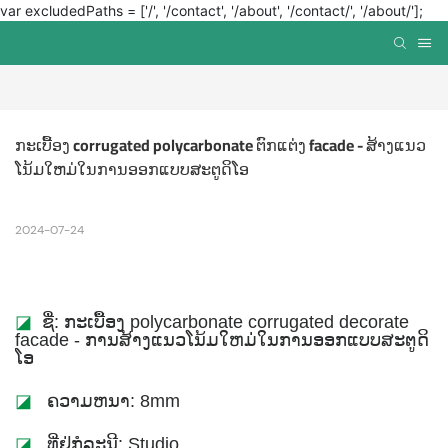
var excludedPaths = ['/', '/contact', '/about', '/contact/', '/about/'];
ກະເບື້ອງ corrugated polycarbonate ຕົກແຕ່ງ facade - ສ້າງແນວ
ໂນ້ມໃຫມ່ໃນການອອກແບບສະຕູດິໂອ
2024-07-24
◪
ຊື່​: ກະ​ເບື້ອງ polycarbonate corrugated decorate
facade - ການ​ສ້າງ​ແນວ​ໂນ້ມ​ໃຫມ່​ໃນ​ການ​ອອກ​ແບບ​ສະ​ຕູ​ດິ​
ໂອ​
◪
ຄວາມຫນາ: 8mm
◪
ທີ່ຢູ່ກໍລະນີ: Studio