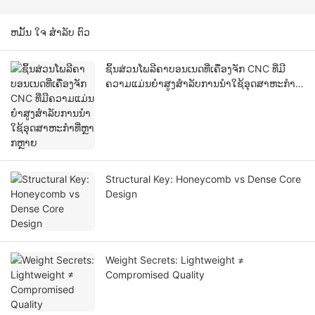
ຫມັ້ນ ໃຈ ສໍາລັບ ຕົວ
ຊິ້ນສ່ວນໂພລີຄາບອນເນດທີ່ເຄື່ອງຈັກ CNC ທີ່ມີ
ຄວາມແມ່ນຍໍາສູງສໍາລັບການນໍາໃຊ້ອຸດສາຫະກໍາທີ່
ຫຼາກຫຼາຍ
Structural Key: Honeycomb vs Dense Core
Design
Weight Secrets: Lightweight ≠
Compromised Quality