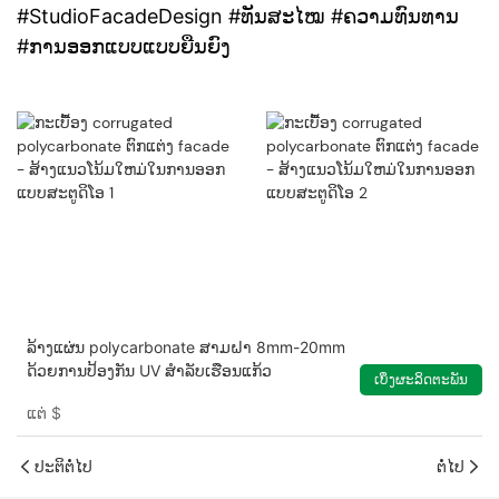
#StudioFacadeDesign #ທັນສະໄໝ #ຄວາມທົນທານ
#ການອອກແບບແບບຍືນຍົງ
ລ້າງແຜ່ນ polycarbonate ສາມຝາ 8mm-20mm
ດ້ວຍການປ້ອງກັນ UV ສໍາລັບເຮືອນແກ້ວ
ເບິ່ງຜະລິດຕະພັນ
ແຕ່
$
ປະຕິຕໍ່ໄປ
ຕໍ່ໄປ