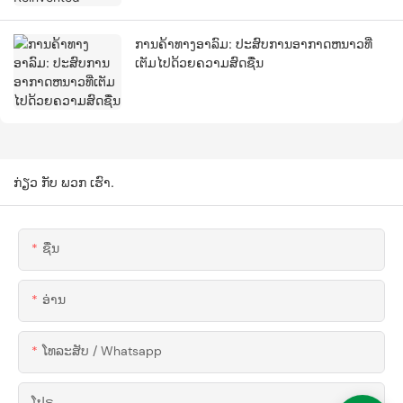
ການຄ້າທາງອາລົມ: ປະສົບການອາກາດຫນາວທີ່
ເຕັມໄປດ້ວຍຄວາມສົດຊື່ນ
ກ່ຽວ ກັບ ພວກ ເຮົາ.
ຊື່ນ
ອ່ານ
ໂທລະສັບ / Whatsapp
ໂປຣ