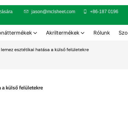
dolgozására
jason@mclsheet.com
+86-187 0196
onáttermékek
Akriltermékek
Rólunk
Szo
lemez esztétikai hatása a külső felületekre
 a külső felületekre