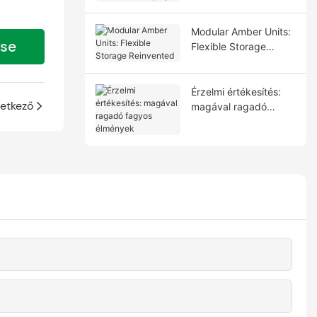
Display
Modular Amber Units:
ése
Flexible Storage
Reinvented
Érzelmi értékesítés:
etkező
magával ragadó
fagyos élmények