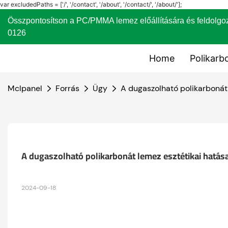
var excludedPaths = ['/', '/contact', '/about', '/contact/', '/about/'];
Összpontosítson a PC/PMMA lemez előállítására és fel
0126
Home
Polikarb
Mclpanel
Forrás
Ügy
A dugaszolható polikarbonát 
A dugaszolható polikarbonát lemez esztétikai hatása
2024-09-18