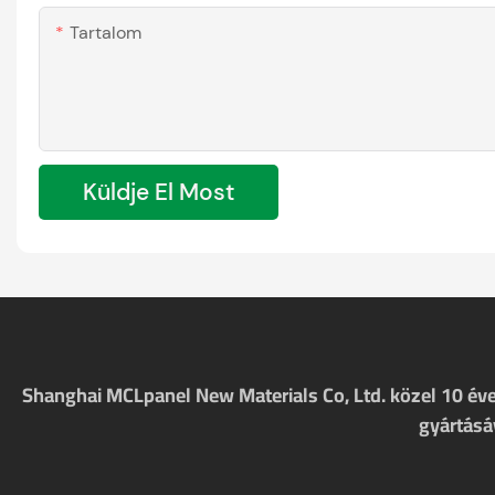
Tartalom
Küldje El Most
Shanghai MCLpanel New Materials Co, Ltd. közel 10 éve 
gyártásáv