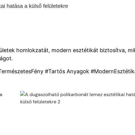
ai hatása a külső felületekre
pületek homlokzatát, modern esztétikát biztosítva, m
ságot.
#TermészetesFény #Tartós Anyagok #ModernEsztétik