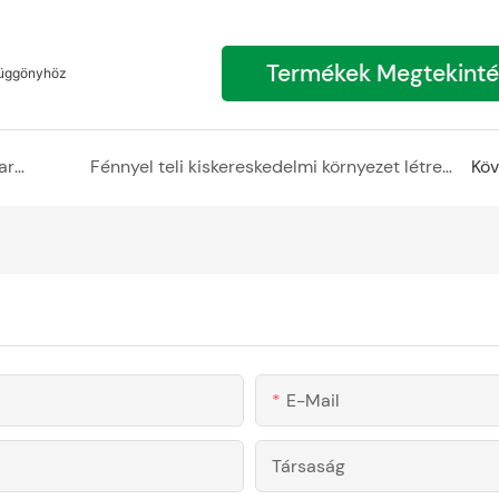
Termékek Megtekint
függönyhöz
Egyedi művészeti környezetek létrehozása polikarbonát lemezzel
Fénnyel teli kiskereskedelmi környezet létrehozása üreges polikarbonát lemezzel
Köv
E-Mail
Társaság