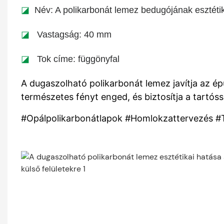
◪
Név: A polikarbonát lemez bedugójának esztétik
◪
Vastagság: 40 mm
◪
Tok címe: függönyfal
A dugaszolható polikarbonát lemez javítja az é
természetes fényt enged, és biztosítja a tartós
#Opálpolikarbonátlapok #Homlokzattervezés 