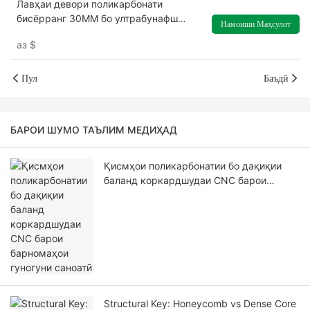
Лавҳаи девори поликарбонати
бисёрранг 30MM бо ултрабунафш
Намоиши Маҳсулот
барои пардаи фасадӣ
аз
$
Пул
Баъдӣ
БАРОИ ШУМО ТАЪЛИМ МЕДИҲАД
Қисмҳои поликарбонатии бо дақиқии
баланд коркардшудаи CNC барои
барномаҳои гуногуни саноатӣ
Structural Key: Honeycomb vs Dense Core