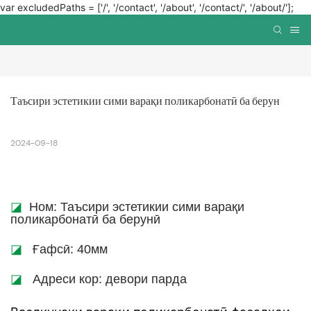
var excludedPaths = ['/', '/contact', '/about', '/contact/', '/about/'];
Таъсири эстетикии сими варақи поликарбонатӣ ба берун
2024-09-18
◪
Ном: Таъсири эстетикии сими варақи
поликарбонатӣ ба берунӣ
◪
Ғафсӣ: 40мм
◪
Адреси кор: девори парда