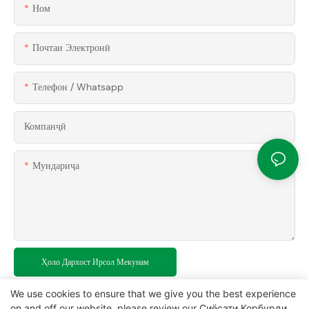
Ном
Почтаи Электронӣ
Телефон / Whatsapp
Компанҷӣ
Мундариҷа
Ҳоло Дархост Ирсол Мекунам
We use cookies to ensure that we give you the best experience
on and off our website. please review our
Сиёсати Корбурди