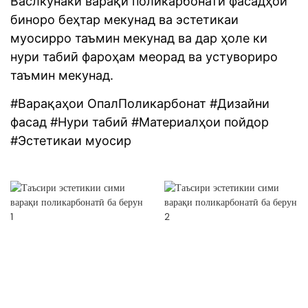
Васлкунаки варақи поликарбонатӣ фасадҳои
биноро беҳтар мекунад ва эстетикаи
муосирро таъмин мекунад ва дар ҳоле ки
нури табиӣ фароҳам меорад ва устувориро
таъмин мекунад.
#Варақаҳои ОпалПоликарбонат #Дизайни
фасад #Нури табиӣ #Материалҳои пойдор
#Эстетикаи муосир