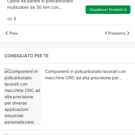
Lastra da parete in policarbonato
multicolore da 30 mm con
Visualizza I Prodotti A
rivestimento UV per tenda per
da
$
facciata
Prev
Il Prossimo
CONSIGLIATO PER TE
Componenti in policarbonato lavorati con
macchine CNC ad alta precisione per
diverse applicazioni industriali
personalizzate.