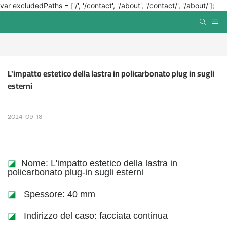
var excludedPaths = ['/', '/contact', '/about', '/contact/', '/about/'];
L'impatto estetico della lastra in policarbonato plug in sugli 
esterni
2024-09-18
◪
Nome: L'impatto estetico della lastra in
policarbonato plug-in sugli esterni
◪
Spessore: 40 mm
◪
Indirizzo del caso: facciata continua