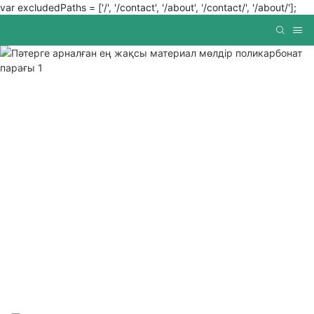
var excludedPaths = ['/', '/contact', '/about', '/contact/', '/about/'];