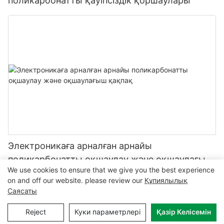
поликарбонатты қауіпсіздік қоршаулары
Электроникаға арналған арнайы
поликарбонатты оқшаулау және оқшаулағыш
We use cookies to ensure that we give you the best experience
қақпақ
on and off our website. please review our
Құпиялылық
Саясаты
Copyright © 2026 MCL-
www.mclpanel.com
|
Ситемеп
|
Reject
Куки параметрлері
Қазір Келісемін
Құпиялылық саясаты