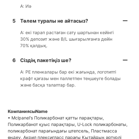
A: Иә
5
Төлем туралы не айтасыз?
A: екі тарап растаған сату шартынан кейінгі
30% депозит және B/L шығарылғанға дейін
70% қалдық.
6
Сіздің пакетіңіз ше?
A: PE пленкалары бар екі жағында, логотипті
крафт қағазы мен паллетпен теңшеуге болады
және басқа талаптар бар.
КомпаниясыName
• Mclpanel's Поликарбонат қатты парақтары,
Поликарбанот қуыс парақтары, U-Lock поликарбонаты,
поликарбонат парағындағы штепсель, Пластмасса
өңдеу, Акрил плексигласс парағы Қытайдың әртүрлі