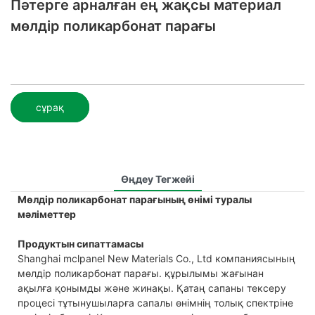
Пәтерге арналған ең жақсы материал
мөлдір поликарбонат парағы
сұрақ
Өңдеу Тегжейі
Мөлдір поликарбонат парағының өнімі туралы
мәліметтер
Продуктын сипаттамасы
Shanghai mclpanel New Materials Co., Ltd компаниясының
мөлдір поликарбонат парағы. құрылымы жағынан
ақылға қонымды және жинақы. Қатаң сапаны тексеру
процесі тұтынушыларға сапалы өнімнің толық спектріне