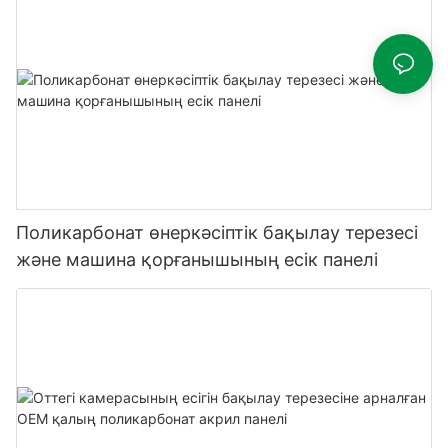
Поликарбонат өнеркәсіптік бақылау терезесі
және машина қорғанышының есік панелі