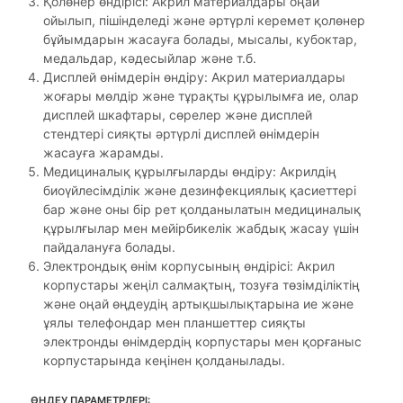
Қолөнер өндірісі: Акрил материалдары оңай
ойылып, пішінделеді және әртүрлі керемет қолөнер
бұйымдарын жасауға болады, мысалы, кубоктар,
медальдар, кәдесыйлар және т.б.
Дисплей өнімдерін өндіру: Акрил материалдары
жоғары мөлдір және тұрақты құрылымға ие, олар
дисплей шкафтары, сөрелер және дисплей
стендтері сияқты әртүрлі дисплей өнімдерін
жасауға жарамды.
Медициналық құрылғыларды өндіру: Акрилдің
биоүйлесімділік және дезинфекциялық қасиеттері
бар және оны бір рет қолданылатын медициналық
құрылғылар мен мейірбикелік жабдық жасау үшін
пайдалануға болады.
Электрондық өнім корпусының өндірісі: Акрил
корпустары жеңіл салмақтың, тозуға төзімділіктің
және оңай өңдеудің артықшылықтарына ие және
ұялы телефондар мен планшеттер сияқты
электронды өнімдердің корпустары мен қорғаныс
корпустарында кеңінен қолданылады.
ӨҢДЕУ ПАРАМЕТРЛЕРІ: