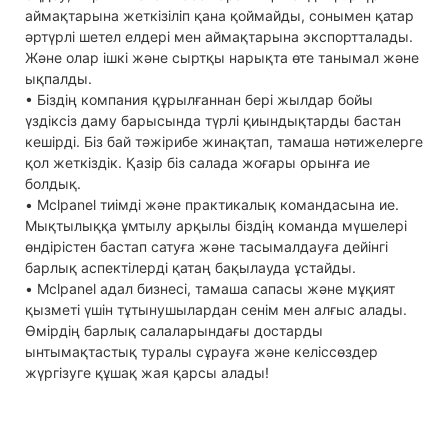
аймақтарына жеткізіліп қана қоймайды, сонымен қатар
әртүрлі шетел елдері мен аймақтарына экспортталады.
Және олар ішкі және сыртқы нарықта өте танымал және
ықпалды.
• Біздің компания құрылғаннан бері жылдар бойы
үздіксіз даму барысында түрлі қиындықтарды бастан
кешірді. Біз бай тәжірибе жинақтап, тамаша нәтижелерге
қол жеткіздік. Қазір біз салада жоғары орынға ие
болдық.
• Mclpanel тиімді және практикалық командасына ие.
Мықтылыққа ұмтылу арқылы біздің команда мүшелері
өндірістен бастап сатуға және тасымалдауға дейінгі
барлық аспектілерді қатаң бақылауда ұстайды.
• Mclpanel адал бизнесі, тамаша сапасы және мұқият
қызметі үшін тұтынушылардан сенім мен алғыс алады.
Өмірдің барлық салаларындағы достарды
ынтымақтастық туралы сұрауға және келіссөздер
жүргізуге құшақ жая қарсы алады!