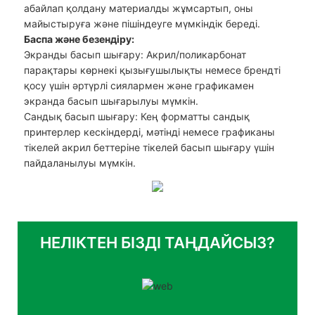
абайлап қолдану материалды жұмсартып, оны
майыстыруға және пішіндеуге мүмкіндік береді.
Баспа және безендіру:
Экранды басып шығару: Акрил/поликарбонат
парақтары көрнекі қызығушылықты немесе брендті
қосу үшін әртүрлі сиялармен және графикамен
экранда басып шығарылуы мүмкін.
Сандық басып шығару: Кең форматты сандық
принтерлер кескіндерді, мәтінді немесе графиканы
тікелей акрил беттеріне тікелей басып шығару үшін
пайдаланылуы мүмкін.
НЕЛІКТЕН БІЗДІ ТАҢДАЙСЫЗ?