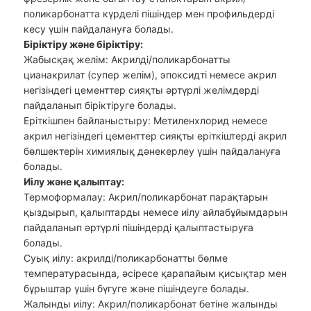
поликарбонатта күрделі пішіндер мен профильдерді
кесу үшін пайдалануға болады.
Біріктіру және біріктіру:
Жабысқақ желім: Акрилді/поликарбонатты
цианакрилат (супер желім), эпоксидті немесе акрил
негізіндегі цементтер сияқты әртүрлі желімдерді
пайдаланып біріктіруге болады.
Еріткішпен байланыстыру: Метиленхлорид немесе
акрил негізіндегі цементтер сияқты еріткіштерді акрил
бөлшектерін химиялық дәнекерлеу үшін пайдалануға
болады.
Иілу және қалыптау:
Термоформалау: Акрил/поликарбонат парақтарын
қыздырып, қалыптарды немесе иілу айлабұйымдарын
пайдаланып әртүрлі пішіндерді қалыптастыруға
болады.
Суық иілу: акрилді/поликарбонатты бөлме
температурасында, әсіресе қарапайым қисықтар мен
бұрыштар үшін бүгуге және пішіндеуге болады.
Жалынды иілу: Акрил/поликарбонат бетіне жалынды