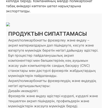
кепілдік береді. Компанияның мөлдір поликарбонат
табақ өнімдері көптеген шетел нарықтарына
экспортталды.
ПРОДУКТЫН СИПАТТАМАСЫ
Акрил/поликарбонатты фрезерлеу және өңдеу –
акрил материалдарын дәл пішіндеуге, кесуге және
өзгертуге мүмкіндік беретін негізгі дайындау әдістері.
Бұл процестер пайдаланушылық акрил
компоненттері мен бөлшектерінің кең ауқымын
жасау үшін компьютерлік сандық басқару (CNC)
станоктары мен дәстүрлі фрезерлік жабдықтардың
мүмкіндіктерін пайдаланады.
Акрил/поликарбонатты фрезерлеудің және өңдеудің
негізгі артықшылықтары:
Дизайн икемділігі:
Фрезерлік және өңдеу әдістері күрделі, күрделі және
теңшелген акрил пішіндерін, профильдерін және
мүмкіндіктерін жасауға мүмкіндік береді.