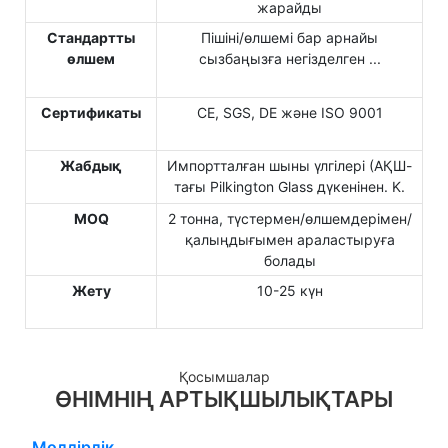
жарайды
Стандартты
Пішіні/өлшемі бар арнайы
өлшем
сызбаңызға негізделген ...
Сертификаты
CE, SGS, DE және ISO 9001
Жабдық
Импортталған шыны үлгілері (АҚШ-
тағы Pilkington Glass дүкенінен. K.
MOQ
2 тонна, түстермен/өлшемдерімен/
қалыңдығымен араластыруға
болады
Жету
10-25 күн
Қосымшалар
ӨНІМНІҢ АРТЫҚШЫЛЫҚТАРЫ
Мөлдірлік