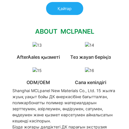
Қайтар
ABOUT MCLPANEL
AfterAales қызметі
Тез жауап беріңіз
ODM/OEM
Сапа кепілдігі
Shanghai MCLpanel New Materials Co., Ltd. 15 жылға
жуық уақыт бойы ДК өнеркәсібіне бағытталған,
поликарбонатты полимер материалдарын
зерттеумен, әзірлеумен, өндірумен, сатумен,
өңдеумен және қызмет көрсетумен айналысатын
кешенді кәсіпорын.
Бізде жоғары дәлдіктегі ДК парағын экструзия