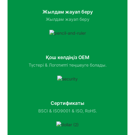
Жылдам жауап беру
Жылдам жауап беру
Қош келдіңіз OEM
Түстері & Логотипті теңшеуге болады.
Сертификаты
BSCI & ISO9001 & ISO, RoHS.