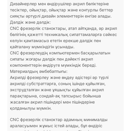
Дизайнерлер мен өндірушілер акрил бөліктеріне
тесіктер, ойықтар, ойықтар және контурлы беттер
сияқты әртүрлі дизайн элементтерін енгізе алады.
Дәлдік және дәлдік:
CNC фрезерлік станоктары, атап айтқанда, әр акрил
бөлігінің қажетті техникалық сипаттамаларға сәйкес
келуін қамтамасыз ететін ерекше дәлдік пен
қайталану мүмкіндігін ұсынады.
CNC фрезерлеудің компьютермен басқарылатын
сипаты жоғары дәлдік пен дәйекті акрил
компоненттерін өндіруге мүмкіндік береді.
Материалдың әмбебаптығы:
Акрилді фрезерлеу және өңдеу әдістері әр түрлі
акрилді субстраттарға, соның ішінде құйылған,
экструдталған және ұяшықты құйылған акрил
парақтарына, сондай-ақ тапсырыс бойынша
жасалған акрил пішіндері мен пішіндеріне
қолданылуы мүмкін.
CNC фрезерлік станоктар адамның минималды
араласуымен жұмыс істей алады, бұл өндіріс