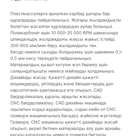
Пластмассаларға арналған карбид ұштары бар
құралдарды пайдаланыңыз. Жоғары жылдамдықты
болаттан жасалған құралдардан аулақ болыңыз.
Поликарбонат үшін 10 000-20 000 RPM шамасында
шпиндельдің жылдамдығы жақсы жұмыс істейді.
300-600 мм/мин беру жылдамдығы тән.
Кесуді немесе сынуды болдырмау үшін шамамен 0,1-
0,5 мм кесу тереңдігін пайдаланыңыз.
Материалдың қызып кетуіне жол бермеу үшін
салқындатқышты немесе майлауды қолданыңыз.
Дизайнды жасау: Қажетті дизайн қажетті
өлшемдердің, үлгілердің және бөлшектердің дәл
көрсетілгенін қамтамасыз ете отырып, CAD
бағдарламалық құралы арқылы жасалады.
CNC бағдарламалау: CAD дизайны машинада
оқылатын кодқа аударылады, содан кейін ол CNC
гравюра машинасының басқару жүйесіне жүктеледі.
Гравюра: CNC машинасы қажетті дизайнды жасай
отырып, акрил бетінен материалды алу үшін арнайы
кескіш құралдарды немесе гравюра биттерін