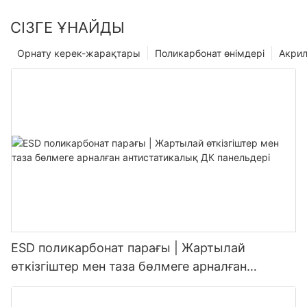
СІЗГЕ ҰНАЙДЫ
Орнату керек-жарақтары
Поликарбонат өнімдері
Акрил
ESD поликарбонат парағы | Жартылай
өткізгіштер мен таза бөлмеге арналған
антистатикалық ДК панельдері