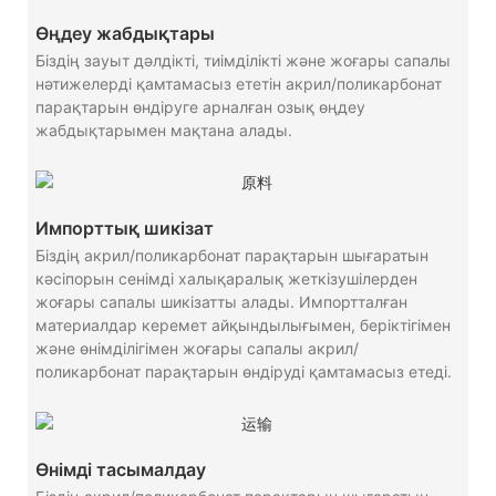
Өңдеу жабдықтары
Біздің зауыт дәлдікті, тиімділікті және жоғары сапалы
нәтижелерді қамтамасыз ететін акрил/поликарбонат
парақтарын өндіруге арналған озық өңдеу
жабдықтарымен мақтана алады.
Импорттық шикізат
Біздің акрил/поликарбонат парақтарын шығаратын
кәсіпорын сенімді халықаралық жеткізушілерден
жоғары сапалы шикізатты алады. Импортталған
материалдар керемет айқындылығымен, беріктігімен
және өнімділігімен жоғары сапалы акрил/
поликарбонат парақтарын өндіруді қамтамасыз етеді.
Өнімді тасымалдау