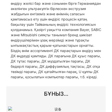
өндіру желісі бар және сонымен бірге Германиядан
әкелінген ультракүлгін бірлескен экструзия
жабдығын енгіземіз және өнімнің сапасын
қамтамасыз ету үшін өндіріс процесін қатаң
бақылау үшін Тайваньның өндіріс технологиясын
қолданамыз. Қазіргі уақытта компания Bayer, SABIC
және Mitsubishi сияқты танымал бренд шикізат
өндірушілерімен ұзақ мерзімді және тұрақты
ынтымақтастық қарым-қатынастарын орнатты.
Біздің өнім ассортименті ДК парақтарын өндіру мен
ДК өңдеуді қамтиды. ДК парағына ДК қуыс парағы,
ДК тұтас парағы, ДК мұздатылған парағы, ДК
бедерлі парағы, ДК диффузиялық тақтасы, ДК отқа
төзімді парағы, ДК қатайтылған парақ, U құлпы ДК
парағы, қосылатын компьютер парағы, т.б. кіреді.
БҰНЫЗ...