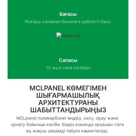
Бағасы
Жоғары сапамен бәсекеге қабілетті баға.
Сапасы
10 жыл сапа кепілдігі
MCLPANEL КӨМЕГІМЕН
ШЫҒАРМАШЫЛЫҚ
АРХИТЕКТУРАНЫ
ШАБЫТТАНДЫРЫҢЫЗ
MCLpanel поликарбонат өндіру, кесу, орау және
орнату бойынша кәсіби. Біздің команда әрқашан сізге
ең жақсы шешімді табуға көмектеседі.