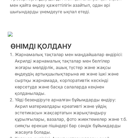
мен қайта өңдеу қажеттілігін азайтып, одан әрі
шығындарды үнемдеуге ықпал етеді.
ӨНІМДІ ҚОЛДАНУ
Жарнамалық тақталар мен маңдайшалар өндірісі:
Акрилді жарнамалық тақталар мен белгілер
жоғары мөлдірлік, ашық түстер және жақсы
өңдеудің артықшылықтарына ие және ішкі және
сыртқы жарнамада, корпоративтік кескінді
көрсетуде және басқа салаларда кеңінен
қолданылады.
Үйді безендіруге арналған бұйымдарды өндіру:
Акрил материалдары креативті және үйдің
эстетикасын жақсартатын жарықтандыру
құрылғылары, вазалар, фото жиектемелер және т.б.
сияқты ерекше пішіндері бар сәндік бұйымдарды
жасауға болады.