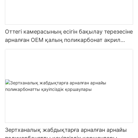
Оттегі камерасының есігін бақылау терезесіне
арналған OEM қалың поликарбонат акрил
панелі
Зертханалық жабдықтарға арналған арнайы