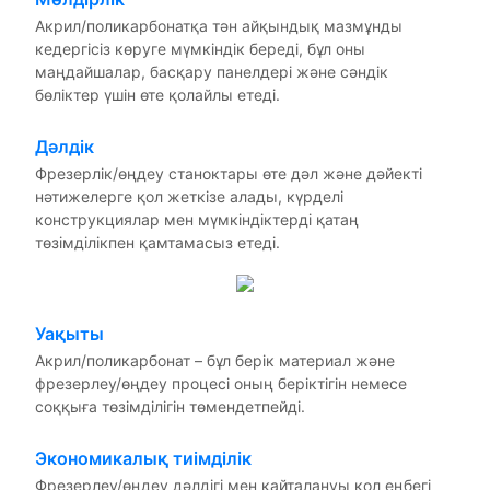
Акрил/поликарбонатқа тән айқындық мазмұнды
кедергісіз көруге мүмкіндік береді, бұл оны
маңдайшалар, басқару панелдері және сәндік
бөліктер үшін өте қолайлы етеді.
Дәлдік
Фрезерлік/өңдеу станоктары өте дәл және дәйекті
нәтижелерге қол жеткізе алады, күрделі
конструкциялар мен мүмкіндіктерді қатаң
төзімділікпен қамтамасыз етеді.
Уақыты
Акрил/поликарбонат – бұл берік материал және
фрезерлеу/өңдеу процесі оның беріктігін немесе
соққыға төзімділігін төмендетпейді.
Экономикалық тиімділік
Фрезерлеу/өңдеу дәлдігі мен қайталануы қол еңбегі