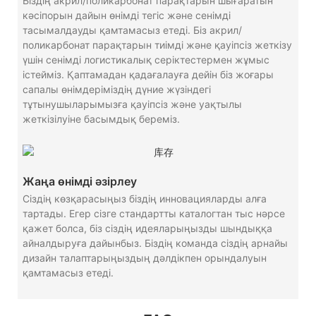
Біздің акрил/поликарбонат парақтарын шығаратын
кәсіпорын дайын өнімді тегіс және сенімді
тасымалдауды қамтамасыз етеді. Біз акрил/
поликарбонат парақтарын тиімді және қауіпсіз жеткізу
үшін сенімді логистикалық серіктестермен жұмыс
істейміз. Қаптамадан қадағалауға дейін біз жоғары
сапалы өнімдеріміздің дүние жүзіндегі
тұтынушыларымызға қауіпсіз және уақтылы
жеткізілуіне басымдық береміз.
Жаңа өнімді әзірлеу
Сіздің көзқарасыңыз біздің инновацияларды алға
тартады. Егер сізге стандартты каталогтан тыс нәрсе
қажет болса, біз сіздің идеяларыңызды шындыққа
айналдыруға дайынбыз. Біздің команда сіздің арнайы
дизайн талаптарыңыздың дәлдікпен орындалуын
қамтамасыз етеді.