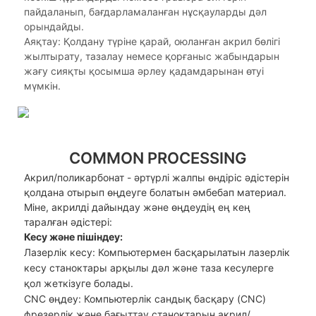
пайдаланып, бағдарламаланған нұсқауларды дәл
орындайды.
Аяқтау: Қолдану түріне қарай, оюланған акрил бөлігі
жылтырату, тазалау немесе қорғаныс жабындарын
жағу сияқты қосымша әрлеу қадамдарынан өтуі
мүмкін.
COMMON PROCESSING
Акрил/поликарбонат - әртүрлі жалпы өндіріс әдістерін
қолдана отырып өңдеуге болатын әмбебап материал.
Міне, акрилді дайындау және өңдеудің ең кең
таралған әдістері:
Кесу және пішіндеу:
Лазерлік кесу: Компьютермен басқарылатын лазерлік
кесу станоктары арқылы дәл және таза кесулерге
қол жеткізуге болады.
CNC өңдеу: Компьютерлік сандық басқару (CNC)
фрезерлік және бағыттау станоктарын акрил/