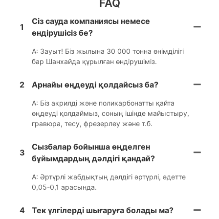
FAQ
Сіз сауда компаниясы немесе
1
өндірушісіз бе?
A: Зауыт! Біз жылына 30 000 тонна өнімділігі
бар Шанхайда құрылған өндірушіміз.
2
Арнайы өңдеуді қолдайсыз ба?
A: Біз акрилді және поликарбонатты қайта
өңдеуді қолдаймыз, соның ішінде майыстыру,
гравюра, тесу, фрезерлеу және т.б.
Сызбалар бойынша өңделген
3
бұйымдардың дәлдігі қандай?
A: Әртүрлі жабдықтың дәлдігі әртүрлі, әдетте
0,05-0,1 арасында.
4
Тек үлгілерді шығаруға болады ма?