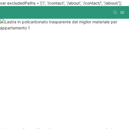
var excludedPaths = ['/', '/contact', '/about', '/contact/', '/about/'];