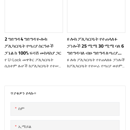
2 ግድግዳ 4 ግድግዳ ዩ-ሎክ
ዩ ሎክ ፖሊካርቦኔት የተጠላለፉ
ፖሊካርቦኔት የጣሪያ ስርዓቶች
ፓነሎች 25 ሚሜ 30 ሚሜ ባለ 6
ፓኔል ከ 100% ፍሳሽ መከላከያ ጋር
ግድግዳ ባለ ብዙ ግድግዳ ለጣሪያ
ስርዓት
የ U-Lock መዋቅር ፖሊካርቦኔት
ዩ ሎክ ፖሊካርቦኔት የተጠላለፉ ፓነሎች
ሲስተም ሉሆች ከፖሊካርቦኔት የተሠሩ
ከፖሊካርቦኔት የተሠራ የጣሪያ ወይም
ሁለገብ የግንባታ ቁሳቁሶች ናቸው
የጥላ ሽፋን ዓይነት ነው። በጥንካሬው፣
ረጅም እና ቀላል ክብደት ያለው
በውጤታማነቱ እና በጥሩ ጥራት
ቴርሞፕላስቲክ። ሉሆቹ ያለማቋረጥ
ይታወቃል። የ U መቆለፊያ ንድፍ
እንዲገጣጠሙ የሚያስችል ልዩ የተነደፉ
የሚያመለክተው ፓነሎችን አንድ ላይ
ጥያቄዎን ይላኩ።
ጠርዞችን ያዘጋጃሉ, ይህም ቀጣይነት
ለማገናኘት ጥቅም ላይ የሚውለውን
ያለው ገጽታ ይፈጥራል
የመቆለፍ ዘዴ ነው, ይህም አስተማማኝ
ስም
እና ውሃ የማይገባ ማኅተም ያቀርባል.
ኢሜይል