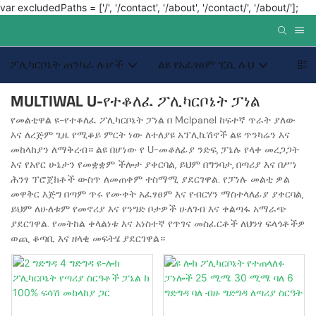
var excludedPaths = ['/', '/contact', '/about', '/contact/', '/about/'];
ፖሊካርቦኔት ጠንካራ ሉሆች
ልዩ የአፈፃፀም ፒሲ ሉህ
ብጁ 
MULTIWAL U-የተቆለፈ ፖሊካርቦኔት ፓነል
የመልቲዋል ዩ-የተቆለፈ ፖሊካርቦኔት ፓነል በ Mclpanel ከፍተኛ ጥራት ያለው
እና ለረጅም ጊዜ የሚቆይ ምርት ነው ለተለያዩ አፕሊኬሽኖች ልዩ ጥንካሬን እና
መከላከያን ለማቅረብ። ልዩ በሆነው የ U-መቆለፊያ ንድፍ, ፓኔሉ የላቀ መረጋጋት
እና የአየር ሁኔታን የመቋቋም ችሎታ ያቀርባል, ይህም በግንባታ, በጣሪያ እና በሥነ
ሕንፃ ፕሮጀክቶች ውስጥ ለመጠቀም ተስማሚ ያደርገዋል. የፓነሉ መልቲ ዎል
መዋቅር እጅግ በጣም ጥሩ የሙቀት አፈፃፀም እና የብርሃን ማስተላለፊያ ያቀርባል,
ይህም ለሁለቱም የመኖሪያ እና የንግድ ቦታዎች ሁለገብ እና ቀልጣፋ አማራጭ
ያደርገዋል. የመትከል ቀላልነቱ እና አነስተኛ የጥገና መስፈርቶች ለህንፃ ፍላጎቶችዎ
ወጪ ቆጣቢ እና ዘላቂ መፍትሄ ያደርገዋል።