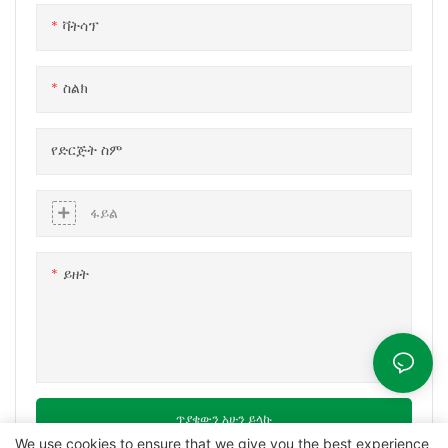
ቫትሳፕ
ስልክ
የድርጅት ስም
ፋይል
ይዘት
ጥያቄውን አሁን ይላኩ
We use cookies to ensure that we give you the best experience