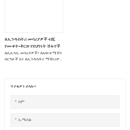
ለኢንዱስትሪ መሳሪያዎች ብጁ
የሙቀት-ቅርጽ የደህንነት ሽፋኖች
ለሲኤንሲ መሳሪያዎች፣ ለአውቶሜሽን
ስርዓቶች እና ለኢንዱስትሪ ማሽነሪዎች
የተነደፉ ብጁ ቴርሞፎርም የተደረገ
የማሽን መከላከያዎች። ከፍተኛ
ግልጽነት፣ እጅግ በጣም ጥሩ የመነካካት
መቋቋም እና ትክክለኛ ማምረቻን
ጥያቄዎን ይላኩ።
በማጣመር እነዚህ የመከላከያ
መያዣዎች የመሳሪያዎችን ዘላቂነት እና
ስም
የስራ ቦታ ደህንነትን በማሻሻል ደህንነቱ
የተጠበቀ የአሠራር ታይነትን ይሰጣሉ።
ኢሜይል