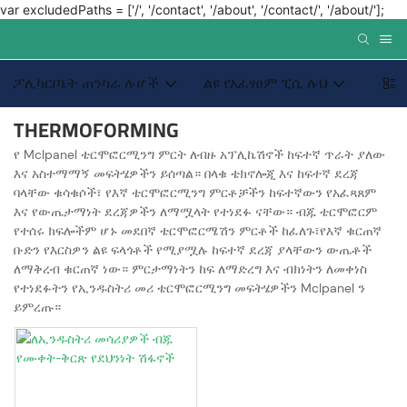
var excludedPaths = ['/', '/contact', '/about', '/contact/', '/about/'];
ፖሊካርቦኔት ጠንካራ ሉሆች
ልዩ የአፈፃፀም ፒሲ ሉህ
ብጁ 
THERMOFORMING
የ Mclpanel ቴርሞፎርሚንግ ምርት ለብዙ አፕሊኬሽኖች ከፍተኛ ጥራት ያለው
እና አስተማማኝ መፍትሄዎችን ይሰጣል። በላቁ ቴክኖሎጂ እና ከፍተኛ ደረጃ
ባላቸው ቁሳቁሶች፣ የእኛ ቴርሞፎርሚንግ ምርቶቻችን ከፍተኛውን የአፈጻጸም
እና የውጤታማነት ደረጃዎችን ለማሟላት የተነደፉ ናቸው። ብጁ ቴርሞፎርም
የተሰሩ ክፍሎችም ሆኑ መደበኛ ቴርሞፎርሜሽን ምርቶች ከፈለጉ፣የእኛ ቁርጠኛ
ቡድን የእርስዎን ልዩ ፍላጎቶች የሚያሟሉ ከፍተኛ ደረጃ ያላቸውን ውጤቶች
ለማቅረብ ቁርጠኛ ነው። ምርታማነትን ከፍ ለማድረግ እና ብክነትን ለመቀነስ
የተነደፉትን የኢንዱስትሪ መሪ ቴርሞፎርሚንግ መፍትሄዎችን Mclpanel ን
ይምረጡ።