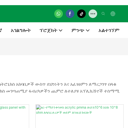
ኛ
አገልግሎት
ፕሮጀክት
ምንጭ
አልተገኘም
ክትሮኒክስ አከባቢዎች ውስጥ ደህንነትን እና አፈፃፀምን ለማረጋገጥ በላቁ
ሮኒክስ መገጣጠሚያ ፋብሪካዎችን ጨምሮ ለተለያዩ አፕሊኬሽኖች ተስማሚ