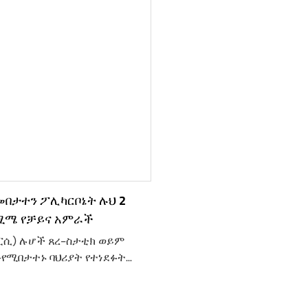
 ይቀንሳል፣ እና የኤሌክትሮኒክስ
panels በመባል የሚታወቀው ልዩ
ሌክትሮስታቲክ ፈሳሽ ለመጠበቅ
ይሆናል።
መበታተን ፖሊካርቦኔት ሉህ 2
 ሚሜ የቻይና አምራች
ፒሲ) ሉሆች ጸረ-ስታቲክ ወይም
የሚበታተኑ ባህሪያት የተነደፉት
ክትሪክን መጨመር እና መውጣትን
 እነዚህ ልዩ ፖሊካርቦኔት ሉሆች
ማይንቀሳቀስ ኤሌክትሪክ ችግር