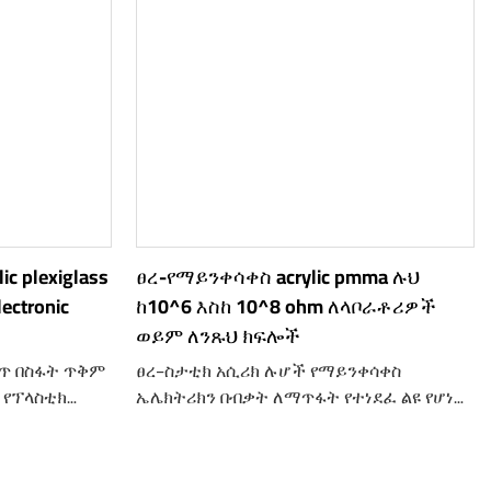
c plexiglass
ፀረ-የማይንቀሳቀስ acrylic pmma ሉህ
lectronic
ከ10^6 እስከ 10^8 ohm ለላቦራቶሪዎች
ወይም ለንጹህ ክፍሎች
ጥ በስፋት ጥቅም
ፀረ-ስታቲክ አሲሪክ ሉሆች የማይንቀሳቀስ
 የፕላስቲክ
ኤሌክትሪክን በብቃት ለማጥፋት የተነደፈ ልዩ የሆነ
ቀስ ኤሌክትሪክ
ግልጽ የፕላስቲክ ቁሳቁስ ነው። እነዚህ አንሶላዎች
ው አካባቢዎች፣
ከአይክሮሊክ (ፖሊሜቲል ሜታክሪሌት ወይም
) acrylic
ፒኤምኤምኤ) የተሠሩ ናቸው እና የማይንቀሳቀስ