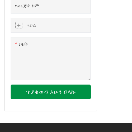
የድርጅት ስም
በሚፈጥርባቸው
በሚፈጥርባቸው
ፋይል
ይዘት
ጥያቄውን አሁን ይላኩ