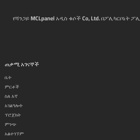
የሻንጋይ MCLpanel አዲስ ቁሶች Co, Ltd. በፖሊካርቦኔት
ጠቃሚ አገናኞች
ቤት
ምርቶች
ስለ እኛ
አገልግሎት
ፕሮጀክት
ምንጭ
አልተገኘም