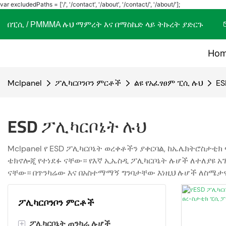
var excludedPaths = ['/', '/contact', '/about', '/contact/', '/about/'];
በፒሲ / PMMMA ሉህ ማምረት እና በማስኬድ ላይ ትኩረት ያድርጉ
Ho
Mclpanel
ፖሊካርቦንቦን ምርቶች
ልዩ የአፈፃፀም ፒሲ ሉህ
ES
ESD ፖሊካርቦኔት ሉህ
Mclpanel የ ESD ፖሊካርቦኔት ወረቀቶችን ያቀርባል, ከኤሌክትሮስታቲክ
ቴክኖሎጂ የተነደፉ ናቸው። የእኛ ኢኤስዲ ፖሊካርቦኔት ሉሆች ለተለያዩ
ናቸው። በጥንካሬው እና በአስተማማኝ ግንባታቸው እነዚህ ሉሆች ለስሜታዊ
ፖሊካርቦንቦን ምርቶች
+
ፖሊካርቦኔት ጠንካራ ሉሆች