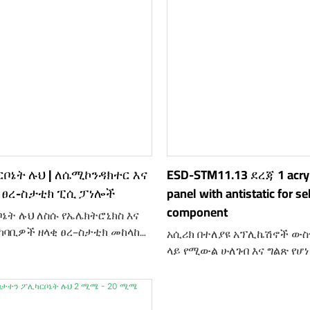
ርቦኔት ሉህ | ለሴሚኮንዳክተር እና
ESD-STM11.13 ደረጃ 1 acryli
 ፀረ-ስታቲክ ፒሲ ፓነሎች
panel with antistatic for se
component
ቦኔት ሉህ ለስሱ የኤሌክትሮኒክስ እና
ካባቢዎች ዘላቂ ፀረ-ስታቲክ መከላከያ
አሲሪክ በተለያዩ አፕሊኬሽኖች ውስ
ደፈ ግልጽ፣ ተጽዕኖን የሚቋቋም
ላይ የሚውል ሁለገብ እና ግልጽ የሆነ
ስቲክ ነው። ከ10⁶–10⁹ Ω/ስኩዌር
ቁሳቁስ ነው። ነገር ግን፣ የማይንቀሳ
 የወለል መቋቋም ችሎታ ስላለው፣
ከፍተኛ አደጋ ሊፈጥር በሚችልባቸ
የኃይል ክምችትን በብቃት ይቀንሳል፣
ESD (Electrostatic Discharge