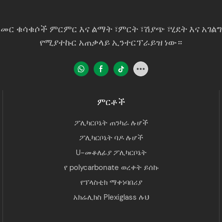
 ፖሊመር ቁሳቁሶች ምርምር እና ልማት ፣ምርት ፣ሽያጭ ፣ሂደት እና አገ
የሚያተኩር አጠቃላይ ኢንተርፕራይዝ ነው።
ምርቶች
ፖሊካርቦኔት ጠንካራ ሉሆች
ፖሊካርቦኔት ባዶ ሉሆች
U-መቆለፊያ ፖሊካርቦኔት
የ polycarbonate ወረቀት ይሰኩ
የፕላስቲክ ማቀነባበሪያ
አክሬሊክስ Plexiglass ሉህ