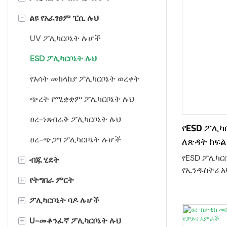
-
ልዩ የአፈፃፀም ፒሲ ሉህ
ጠፍጣፋ ፖሊካርቦኔት ሉህ
የቀዘቀዘ ፖሊካርቦኔት ወረቀት
UV ፖሊካርቦኔት ሉሆች
ፖሊካርቦኔት ብርሃን ማሰራጫ ወረቀት
ESD ፖሊካርቦኔት ሉህ
የታሸገ ፖሊካርቦኔት ወረቀት
የእሳት መከላከያ ፖሊካርቦኔት ወረቀት
ፖሊካርቦኔት ተጨማሪ ወፍራም
ጭረት የሚቋቋም ፖሊካርቦኔት ሉህ
ወረቀቶች
ፀረ-ነጸብራቅ ፖሊካርቦኔት ሉህ
የESD ፖሊካ
ፖሊካርቦኔት ፊልም
ለጽዳት ክፍል
ፀረ-ጭጋግ ፖሊካርቦኔት ሉሆች
ፕሪዝም ፖሊካርቦኔት ወረቀት
የESD ፖሊካር
+
ብጁ ሂደት
የኢንዱስትሪ አ
የታሸገ ፖሊካርቦኔት ወረቀት
+
የትግበራ ምርት
መቅረጽ እና ቁፋሮ
ለማቅረብ የተነ
የምህንድስና ፕላ
+
ፖሊካርቦኔት ባዶ ሉሆች
መንፈስ
ፒሲ ኢንኪንግ & ካኖፖች
የሆነ የተረጋጋ
የማይንቀሳቀስ 
+
U-መቆንፈኛ ፖሊካርቦኔት ሉህ
ማስያዣ
የመከላከያ ክፋይ
መንትያ ግድግዳ ፖሊካርቦኔት ወረቀት