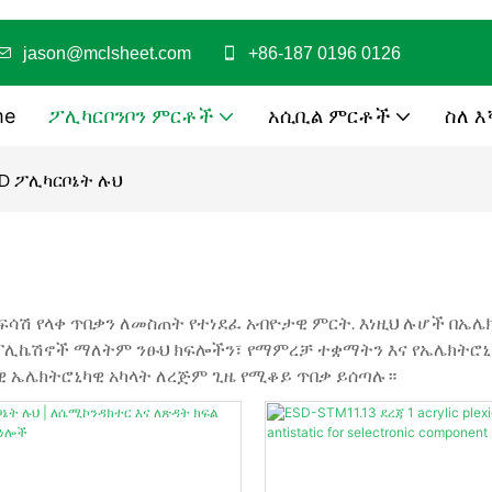
jason@mclsheet.com
+86-187 0196 0126
me
ፖሊካርቦንቦን ምርቶች
አሲቢል ምርቶች
ስለ እ
D ፖሊካርቦኔት ሉህ
 ፍሳሽ የላቀ ጥበቃን ለመስጠት የተነደፈ አብዮታዊ ምርት. እነዚህ ሉሆች በኤሌ
 አፕሊኬሽኖች ማለትም ንፁህ ክፍሎችን፣ የማምረቻ ተቋማትን እና የኤሌክት
 ኤሌክትሮኒካዊ አካላት ለረጅም ጊዜ የሚቆይ ጥበቃ ይሰጣሉ።