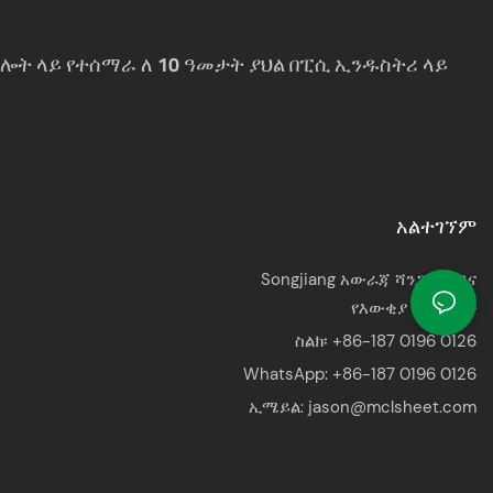
ልግሎት ላይ የተሰማራ ለ 10 ዓመታት ያህል በፒሲ ኢንዱስትሪ ላይ
አልተገኘም
Songjiang አውራጃ ሻንጋይ, ቻይና
የእውቂያ ሰው: ጄሰን
ስልክ፡ +86-187 0196 0126
WhatsApp:
+86-187 0196 0126
ኢሜይል:
jason@mclsheet.com