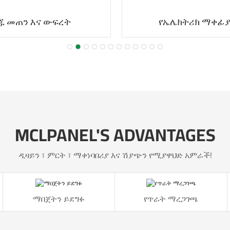
ጁ መጠን እና ውፍረት
የኤሌክትሪክ ማቀፊ
MCLPANEL'S ADVANTAGES
ዲዛይን ፣ ምርት ፣ ማቀነባበሪያ እና ሽያጭን የሚያዋህድ አምራች!
ማበጀትን ይደግፉ
የጥራት ማረጋገጫ