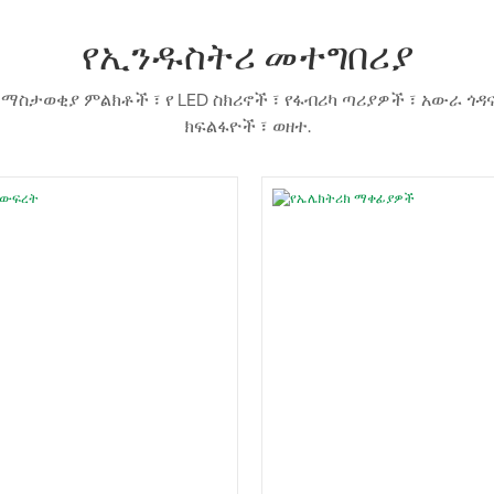
የኢንዱስትሪ መተግበሪያ
ታወቂያ ምልክቶች ፣ የ LED ስክሪኖች ፣ የፋብሪካ ጣሪያዎች ፣ አውራ ጎዳና
ክፍልፋዮች ፣ ወዘተ.