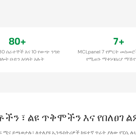
80
+
7
+
80 ሰራተኞች እና 10 የውጭ ንግድ
MCLpanel 7 የምርት መስመሮች
ግሎት ቡድን አባላት አሉት
የሚጠጉ ማቀነባበሪያ ማሽኖ
ችን ፣ ልዩ ጥቅሞችን እና የበለፀገ
ፍ ሚና ይጫወታሉ፣ ለተለያዩ ኢንዱስትሪዎች ከፍተኛ ጥራት ያለው የፒሲ ሉህ