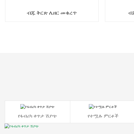
ብጁ ቅርጽ ሌዘር መቁረጥ
ብ
የፋብሪካ ቀጥታ ሽያጭ
የተሟሉ ምርቶች