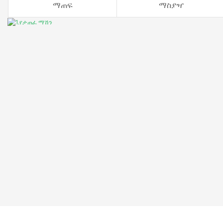
ማጠፍ
ማስያዣ