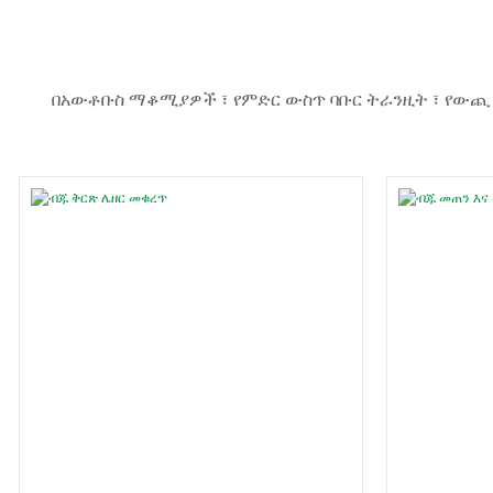
በአውቶቡስ ማቆሚያዎች ፣ የምድር ውስጥ ባቡር ትራንዚት ፣ የውጪ ማስ