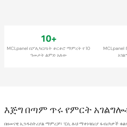
10
+
MCLpanel በፖሊካርቦኔት ቆርቆሮ ማምረት የ 10
MCLpanel 
ዓመታት ልምድ አለው
አገል
እጅግ በጣም ጥሩ የምርት አገልግሎቶ
በዘመናዊ ኢንዱስትሪያል ማምረቻ፣ ፒሲ ሉህ ማቀነባበሪያ ፋብሪካዎች ቁል