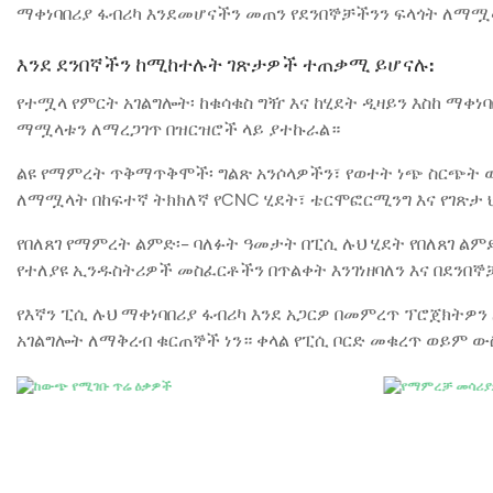
ማቀነባበሪያ ፋብሪካ እንደመሆናችን መጠን የደንበኞቻችንን ፍላጎት ለማሟላት
እንደ ደንበኛችን ከሚከተሉት ገጽታዎች ተጠቃሚ ይሆናሉ:
የተሟላ የምርት አገልግሎት፡ ከቁሳቁስ ግዥ እና ከሂደት ዲዛይን እስከ ማቀነ
ማሟላቱን ለማረጋገጥ በዝርዝሮች ላይ ያተኩራል።
ልዩ የማምረት ጥቅማጥቅሞች፡ ግልጽ አንሶላዎችን፣ የወተት ነጭ ስርጭት ወ
ለማሟላት በከፍተኛ ትክክለኛ የCNC ሂደት፣ ቴርሞፎርሚንግ እና የገጽታ ህ
የበለጸገ የማምረት ልምድ፡- ባለፉት ዓመታት በፒሲ ሉህ ሂደት የበለጸገ ል
የተለያዩ ኢንዱስትሪዎች መስፈርቶችን በጥልቀት እንገነዘባለን እና በደንበ
የእኛን ፒሲ ሉህ ማቀነባበሪያ ፋብሪካ እንደ አጋርዎ በመምረጥ ፕሮጀክትዎ
አገልግሎት ለማቅረብ ቁርጠኞች ነን። ቀላል የፒሲ ቦርድ መቁረጥ ወይም ው