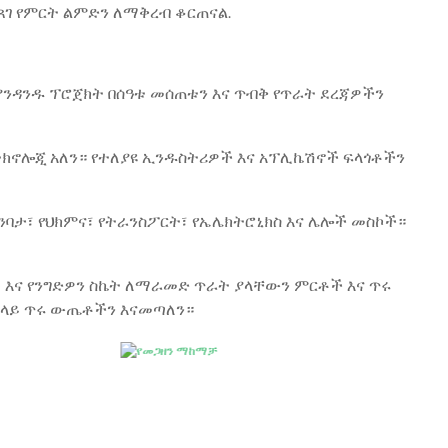
ጸገ የምርት ልምድን ለማቅረብ ቆርጠናል.
እያንዳንዱ ፕሮጀክት በሰዓቱ መሰጠቱን እና ጥብቅ የጥራት ደረጃዎችን
ቴክኖሎጂ አለን። የተለያዩ ኢንዱስትሪዎች እና አፕሊኬሽኖች ፍላጎቶችን
ንባታ፣ የህክምና፣ የትራንስፖርት፣ የኤሌክትሮኒክስ እና ሌሎች መስኮች።
 እና የንግድዎን ስኬት ለማራመድ ጥራት ያላቸውን ምርቶች እና ጥሩ
ዎ ላይ ጥሩ ውጤቶችን እናመጣለን።