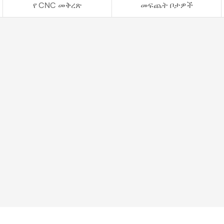
የ CNC መቅረጽ
መፍጨት ቦታዎች