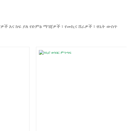
ዎች እና ከፍ ያለ የድምፅ ማገጃዎች ፣ የመኪና ሸራዎች ፣ የቤት ውስጥ