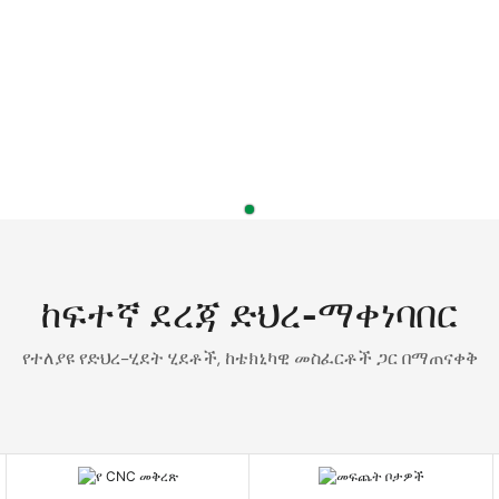
ከፍተኛ ደረጃ ድህረ-ማቀነባበር
የተለያዩ የድህረ-ሂደት ሂደቶች, ከቴክኒካዊ መስፈርቶች ጋር በማጠናቀቅ