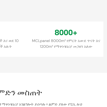
8000
+
 እና ወደ 10
MCLpanel 8000m² የምርት አውደ ጥናት እና
ች አሉት
1200m² የማቀነባበሪያ መጋዘን አለው
 ልምድን መስጠት
 ማቀነባበሪያ አገልግሎት ይሰጣሉ። ልምድ ያለው የፒሲ ሉህ