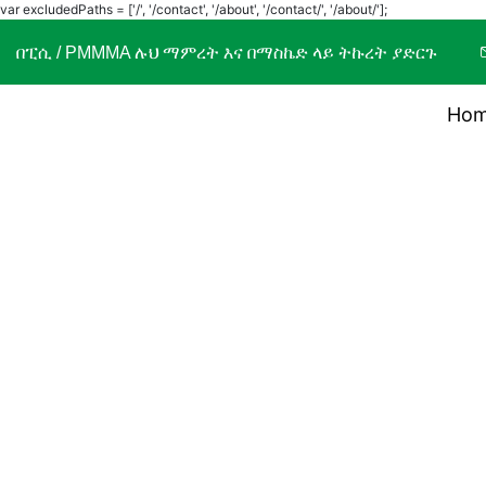
var excludedPaths = ['/', '/contact', '/about', '/contact/', '/about/'];
በፒሲ / PMMMA ሉህ ማምረት እና በማስኬድ ላይ ትኩረት ያድርጉ
Ho