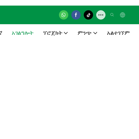
ኛ
አገልግሎት
ፕሮጀክት
ምንጭ
አልተገኘም