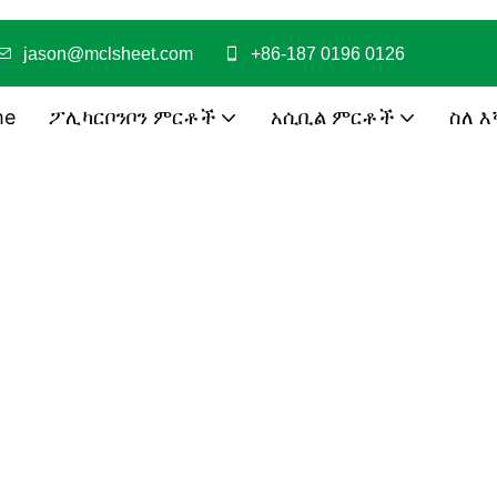
jason@mclsheet.com
+86-187 0196 0126
me
ፖሊካርቦንቦን ምርቶች
አሲቢል ምርቶች
ስለ እ