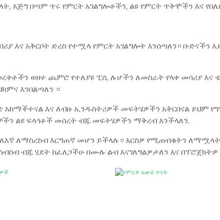
, እጅግ በጣም ጥሩ የምርት አገልግሎቶችን, ልዩ የምርት ጥቅሞችን እና የበለ
ባበሪያ እና አቅርቦት ድረስ የተሟላ የምርት አገልግሎት እንሰጣለን። ቡድናችን 
ረቀቶችን ወዘተ ጨምሮ የተለያዩ ፒሲ ሉሆችን ለመስራት የላቀ መሳሪያ እና 
ክምና እንበልጣለን ።
ምድ አከማችተናል እና ለብዙ ኢንዱስትሪዎች መፍትሄዎችን አቅርበናል ይህም የግ
ኞቻችን ልዩ ፍላጎቶች መሰረት ብጁ መፍትሄዎችን ማቅረብ እንችላለን.
ን ለእኛ ለማስረከብ እርግጠኛ መሆን ይችላሉ። እርስዎ የሚጠብቁትን ለማሟላት
ስብስብ ብጁ ሂደት ከፈለጋችሁ በሙሉ ልብ እናገለግልዎታለን እና በፕሮጀክት