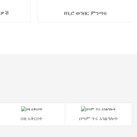
ያዎች
የቢሮ ወንበር ምንጣፍ
በቂ አቅርቦት
በጣም ጥሩ አገልግሎት