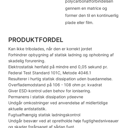
polycarbonatforbindelsen
gennem en matrice og
former den til en kontinuerlig
plade eller film.
PRODUKTFORDEL
Kan ikke tribolades, når den er korrekt jordet
Forhindrer opbygning af statisk ladning og ophobning af
skadelig forurening.
Elektrostatisk henfald på mindre end 0,05 sekund pr.
Federal Test Standard 101C, Metode 4046.1
Resulterer i hurtig statisk dissipation uden buedannelse.
Overflademodstand på 106 - 108 ohm pr. kvadrat
Giver ESD-kontrol uden behov for ionisering.
Permanens i statisk dissipation ydeevne
Undgår omkostninger ved anvendelse af midlertidige
aktuelle antistatistik.
Fugtuafhængig statisk ladningskontrol
Undgår besvær ved at opretholde høje fugtighedsniveauer
og skader forårsaget af sådan fugt.