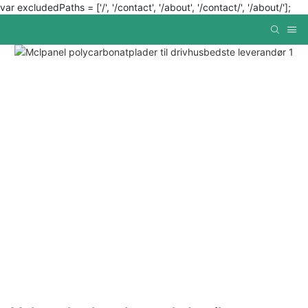
var excludedPaths = ['/', '/contact', '/about', '/contact/', '/about/'];