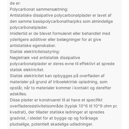
de er:
Polycarbonat sammensætning:
Antistatiske dissipative polycarbonatplader er lavet af
den samme basispolycarbonatharpiks som almindelige
polycarbonatplader.
Imidlertid er de blevet formuleret eller behandlet med
yderligere additiver eller belægninger for at give
antistatiske egenskaber.
Statisk elektricitetsstyring:
Nøgletræk ved antistatisk dissipative
polycarbonatplader er deres evne til effektivt at sprede
statisk elektricitet.
Statisk elektricitet kan opbygges på overfladen af ​​
materialer på grund af triboelektrisk opladning, som
opstår, når to materialer kommer i kontakt og derefter
adskilles.
Disse plader er konstrueret til at have et specifikt
overfladeresistivitetsområde (typisk 10^6 til 10^9 ohm pr.
kvadrat), der tillader statiske ladninger at spredes
gradvist, i stedet for at bygge op og forårsage
pludselige, potentielt skadelige udladninger.