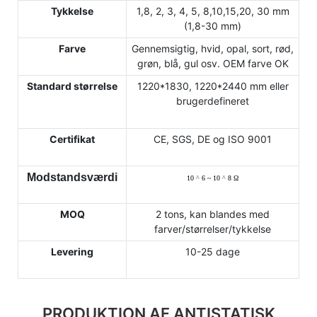
Tykkelse
1,8, 2, 3, 4, 5, 8,10,15,20, 30 mm
(1,8-30 mm)
Farve
Gennemsigtig, hvid, opal, sort, rød,
grøn, blå, gul osv. OEM farve OK
Standard størrelse
1220*1830, 1220*2440 mm eller
brugerdefineret
Certifikat
CE, SGS, DE og ISO 9001
Modstandsværdi
10
^
6 ~ 10
^
8
Ω
MOQ
2 tons, kan blandes med
farver/størrelser/tykkelse
Levering
10-25 dage
PRODUKTION AF ANTISTATISK