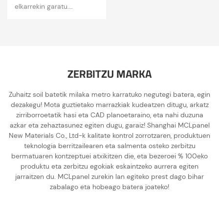
elkarrekin garatu.
· Esker ona, osotasuna,
dedikazioa, ardura,
berrikuntza.
ZERBITZU MARKA
Zuhaitz soil batetik milaka metro karratuko negutegi batera, egin
dezakegu! Mota guztietako marrazkiak kudeatzen ditugu, arkatz
zirriborroetatik hasi eta CAD planoetaraino, eta nahi duzuna
azkar eta zehaztasunez egiten dugu, garaiz! Shanghai MCLpanel
New Materials Co., Ltd-k kalitate kontrol zorrotzaren, produktuen
teknologia berritzailearen eta salmenta osteko zerbitzu
bermatuaren kontzeptuei atxikitzen die, eta bezeroei % 100eko
produktu eta zerbitzu egokiak eskaintzeko aurrera egiten
jarraitzen du. MCLpanel zurekin lan egiteko prest dago bihar
zabalago eta hobeago batera joateko!