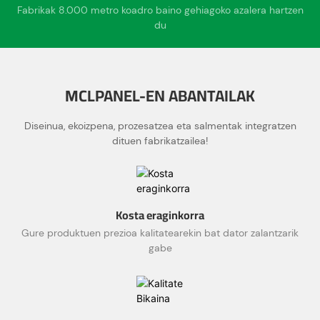
Fabrikak 8.000 metro koadro baino gehiagoko azalera hartzen
du
MCLPANEL-EN ABANTAILAK
Diseinua, ekoizpena, prozesatzea eta salmentak integratzen
dituen fabrikatzailea!
Kosta eraginkorra
Gure produktuen prezioa kalitatearekin bat dator zalantzarik
gabe