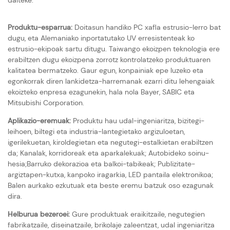
Produktu-esparrua:
Doitasun handiko PC xafla estrusio-lerro bat
dugu, eta Alemaniako inportatutako UV erresistenteak ko
estrusio-ekipoak sartu ditugu. Taiwango ekoizpen teknologia ere
erabiltzen dugu ekoizpena zorrotz kontrolatzeko produktuaren
kalitatea bermatzeko. Gaur egun, konpainiak epe luzeko eta
egonkorrak diren lankidetza-harremanak ezarri ditu lehengaiak
ekoizteko enpresa ezagunekin, hala nola Bayer, SABIC eta
Mitsubishi Corporation.
Aplikazio-eremuak:
Produktu hau udal-ingeniaritza, bizitegi-
leihoen, biltegi eta industria-lantegietako argizuloetan,
igerilekuetan, kiroldegietan eta negutegi-estalkietan erabiltzen
da; Kanalak, korridoreak eta aparkalekuak; Autobideko soinu-
hesia;Barruko dekorazioa eta balkoi-tabikeak; Publizitate-
argiztapen-kutxa, kanpoko iragarkia, LED pantaila elektronikoa;
Balen aurkako ezkutuak eta beste eremu batzuk oso ezagunak
dira.
Helburua bezeroei:
Gure produktuak eraikitzaile, negutegien
fabrikatzaile, diseinatzaile, brikolaje zaleentzat, udal ingeniaritza