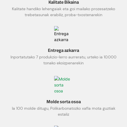
Kalitate Bikaina
Kalitate handiko lehengaiak eta goi mailako prozesatzeko
trebetasunak erabiliz, proba-txostenarekin
Entrega azkarra
Inportatutako 7 produkzio-lerro aurreratu, urteko ia 10.000
tonako ekoizpenarekin
Molde sorta osoa
Ia 100 molde ditugu, Polikarbonatozko xafla mota guztiak
estaliz