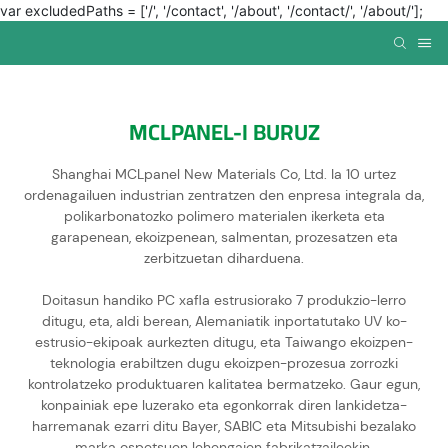
var excludedPaths = ['/', '/contact', '/about', '/contact/', '/about/'];
MCLPANEL-I BURUZ
Shanghai MCLpanel New Materials Co, Ltd. Ia 10 urtez
ordenagailuen industrian zentratzen den enpresa integrala da,
polikarbonatozko polimero materialen ikerketa eta
garapenean, ekoizpenean, salmentan, prozesatzen eta
zerbitzuetan diharduena.
Doitasun handiko PC xafla estrusiorako 7 produkzio-lerro
ditugu, eta, aldi berean, Alemaniatik inportatutako UV ko-
estrusio-ekipoak aurkezten ditugu, eta Taiwango ekoizpen-
teknologia erabiltzen dugu ekoizpen-prozesua zorrozki
kontrolatzeko produktuaren kalitatea bermatzeko. Gaur egun,
konpainiak epe luzerako eta egonkorrak diren lankidetza-
harremanak ezarri ditu Bayer, SABIC eta Mitsubishi bezalako
marka ospetsuen lehengaien fabrikatzaileekin.