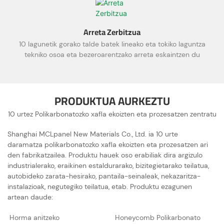
Arreta Zerbitzua
10 lagunetik gorako talde batek lineako eta tokiko laguntza
tekniko osoa eta bezeroarentzako arreta eskaintzen du
PRODUKTUA AURKEZTU
10 urtez Polikarbonatozko xafla ekoizten eta prozesatzen zentratu
Shanghai MCLpanel New Materials Co., Ltd. ia 10 urte
daramatza polikarbonatozko xafla ekoizten eta prozesatzen ari
den fabrikatzailea. Produktu hauek oso erabiliak dira argizulo
industrialerako, eraikinen estaldurarako, bizitegietarako teilatua,
autobideko zarata-hesirako, pantaila-seinaleak, nekazaritza-
instalazioak, negutegiko teilatua, etab. Produktu ezagunen
artean daude:
Horma anitzeko
Honeycomb Polikarbonato