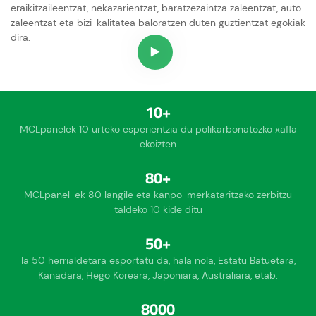
eraikitzaileentzat, nekazarientzat, baratzezaintza zaleentzat, auto
zaleentzat eta bizi-kalitatea baloratzen duten guztientzat egokiak
dira.
10+
MCLpanelek 10 urteko esperientzia du polikarbonatozko xafla
ekoizten
80+
MCLpanel-ek 80 langile eta kanpo-merkataritzako zerbitzu
taldeko 10 kide ditu
50+
Ia 50 herrialdetara esportatu da, hala nola, Estatu Batuetara,
Kanadara, Hego Koreara, Japoniara, Australiara, etab.
8000