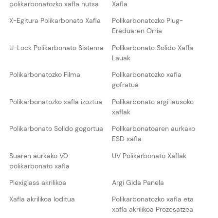
polikarbonatozko xafla hutsa
Xafla
X-Egitura Polikarbonato Xafla
Polikarbonatozko Plug-
Ereduaren Orria
U-Lock Polikarbonato Sistema
Polikarbonato Solido Xafla
Lauak
Polikarbonatozko Filma
Polikarbonatozko xafla
gofratua
Polikarbonatozko xafla izoztua
Polikarbonato argi lausoko
xaflak
Polikarbonato Solido gogortua
Polikarbonatoaren aurkako
ESD xafla
Suaren aurkako V0
UV Polikarbonato Xaflak
polikarbonato xafla
Plexiglass akrilikoa
Argi Gida Panela
Xafla akrilikoa loditua
Polikarbonatozko xafla eta
xafla akrilikoa Prozesatzea