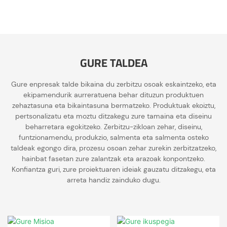
GURE TALDEA
Gure enpresak talde bikaina du zerbitzu osoak eskaintzeko, eta
ekipamendurik aurreratuena behar dituzun produktuen
zehaztasuna eta bikaintasuna bermatzeko. Produktuak ekoiztu,
pertsonalizatu eta moztu ditzakegu zure tamaina eta diseinu
beharretara egokitzeko. Zerbitzu-zikloan zehar, diseinu,
funtzionamendu, produkzio, salmenta eta salmenta osteko
taldeak egongo dira, prozesu osoan zehar zurekin zerbitzatzeko,
hainbat fasetan zure zalantzak eta arazoak konpontzeko.
Konfiantza guri, zure proiektuaren ideiak gauzatu ditzakegu, eta
arreta handiz zainduko dugu.