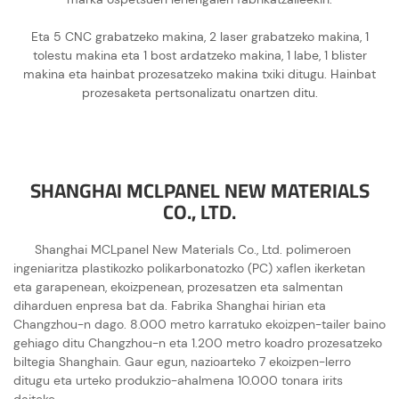
Eta 5 CNC grabatzeko makina, 2 laser grabatzeko makina, 1
tolestu makina eta 1 bost ardatzeko makina, 1 labe, 1 blister
makina eta hainbat prozesatzeko makina txiki ditugu. Hainbat
prozesaketa pertsonalizatu onartzen ditu.
SHANGHAI MCLPANEL NEW MATERIALS
CO., LTD.
Shanghai MCLpanel New Materials Co., Ltd. polimeroen
ingeniaritza plastikozko polikarbonatozko (PC) xaflen ikerketan
eta garapenean, ekoizpenean, prozesatzen eta salmentan
diharduen enpresa bat da. Fabrika Shanghai hirian eta
Changzhou-n dago. 8.000 metro karratuko ekoizpen-tailer baino
gehiago ditu Changzhou-n eta 1.200 metro koadro prozesatzeko
biltegia Shanghain. Gaur egun, nazioarteko 7 ekoizpen-lerro
ditugu eta urteko produkzio-ahalmena 10.000 tonara irits
daiteke.