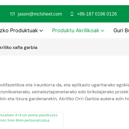
nduan
jason@mclsheet.com
+86-187 0196 0126
ozko Produktuak
Produktu Akrilikoak
Guri B
kriliko xafla garbia
lifazetikoa eta iraunkorra da, eta aplikazio ugaritarako egoki
ktonikoetarako, seinaleztapenetarako edo brikolajerako proiek
kin eta itxura gardenarekin, Akriliko Orri Garbia aukera ezin 