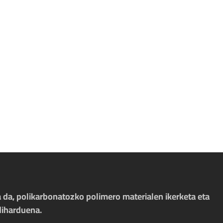
 da, polikarbonatozko polimero materialen ikerketa eta
diharduena.