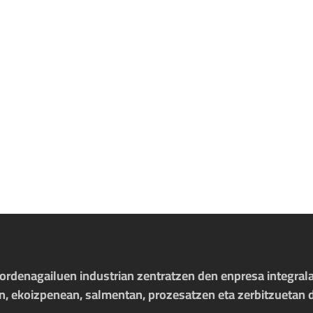
ordenagailuen industrian zentratzen den enpresa integrala
, ekoizpenean, salmentan, prozesatzen eta zerbitzuetan 