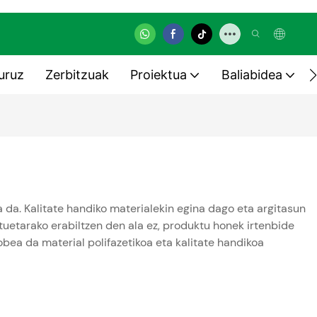
uruz
Zerbitzuak
Proiektua
Baliabidea
a da. Kalitate handiko materialekin egina dago eta argitasun
tuetarako erabiltzen den ala ez, produktu honek irtenbide
hobea da material polifazetikoa eta kalitate handikoa