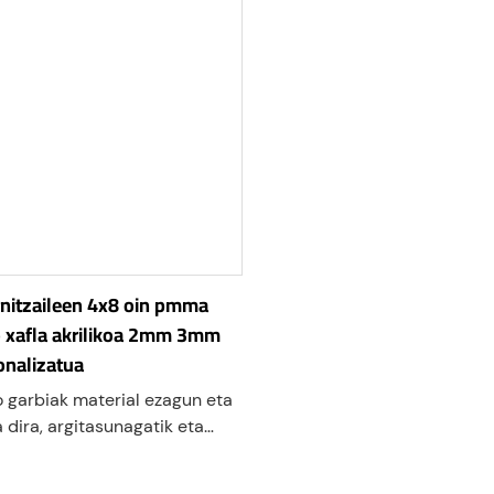
rnitzaileen 4x8 oin pmma
o xafla akrilikoa 2mm 3mm
nalizatua
ko garbiak material ezagun eta
a dira, argitasunagatik eta
unagatik ezagunak. xafla hauek
ernatiba arin eta hausten ez