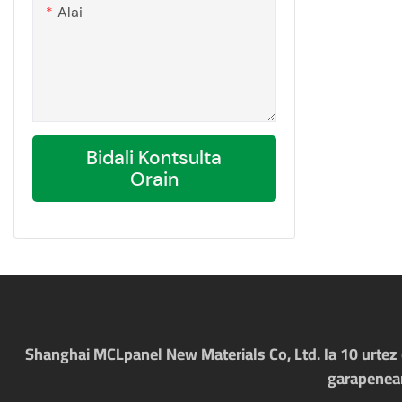
Alai
Bidali Kontsulta
Orain
Shanghai MCLpanel New Materials Co, Ltd. Ia 10 urtez 
garapenean