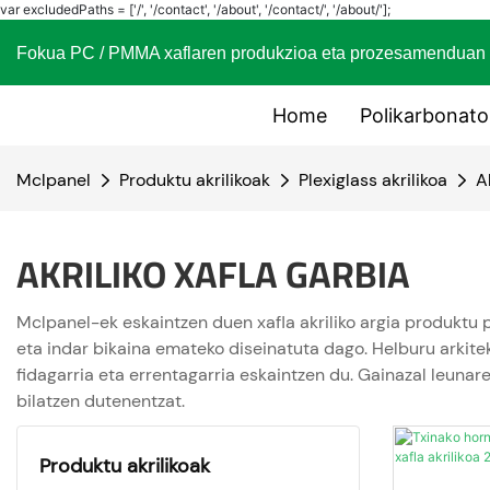
var excludedPaths = ['/', '/contact', '/about', '/contact/', '/about/'];
Fokua PC / PMMA xaflaren produkzioa eta prozesame
Home
Polikarbonat
Mclpanel
Produktu akrilikoak
Plexiglass akrilikoa
A
AKRILIKO XAFLA GARBIA
Mclpanel-ek eskaintzen duen xafla akriliko argia produktu po
eta indar bikaina emateko diseinatuta dago. Helburu arkite
fidagarria eta errentagarria eskaintzen du. Gainazal leunare
bilatzen dutenentzat.
Produktu akrilikoak