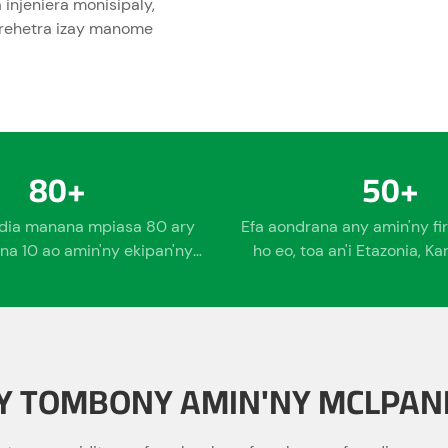
njeniera monisipaly,
o rehetra izay manome
80
+
50
+
dia manana mpiasa 80 ary
Efa aondrana any amin'ny f
a 10 ao amin'ny ekipan'ny
ho eo, toa an'i Etazonia, K
ivisy varotra vahiny
Atsimo, Japon, Aostral
Y TOMBONY AMIN'NY MCLPAN