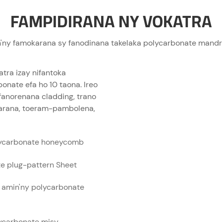
FAMPIDIRANA NY VOKATRA
'ny famokarana sy fanodinana takelaka polycarbonate mandri
tra izay nifantoka
onate efa ho 10 taona. Ireo
 fanorenana cladding, trano
arana, toeram-pambolena,
lycarbonate honeycomb
e plug-pattern Sheet
a amin'ny polycarbonate
ycarbonate misy