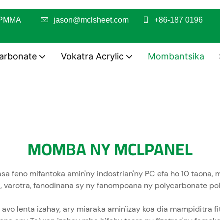
 PC / PMMA
jason@mclsheet.com
+86-187 0196
carbonate
Vokatra Acrylic
Mombantsika
MOMBA NY MCLPANEL
sa feno mifantoka amin'ny indostrian'ny PC efa ho 10 taona,
 varotra, fanodinana sy ny fanompoana ny polycarbonate po
 avo lenta izahay, ary miaraka amin'izay koa dia mampiditra 