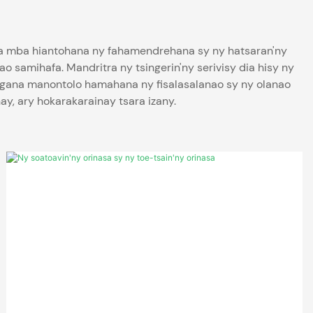
dra mba hiantohana ny fahamendrehana sy ny hatsaran'ny
samihafa. Mandritra ny tsingerin'ny serivisy dia hisy ny
ingana manontolo hamahana ny fisalasalanao sy ny olanao
y, ary hokarakarainay tsara izany.