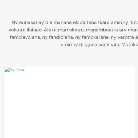
Ny orinasanay dia manana ekipa tena tsara amin'ny fan
vokatra ilainao. Afaka mamokatra, manamboatra ary manap
famolavolana, ny fandidiana, ny famokarana, ny varotra
amin'ny dingana samihafa. Matokia