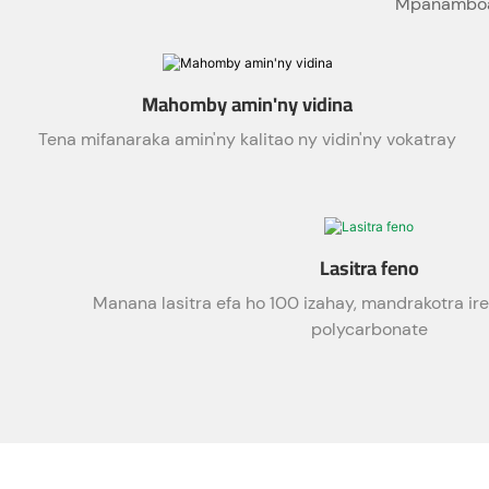
Mpanamboatr
Mahomby amin'ny vidina
Tena mifanaraka amin'ny kalitao ny vidin'ny vokatray
Lasitra feno
Manana lasitra efa ho 100 izahay, mandrakotra ir
polycarbonate