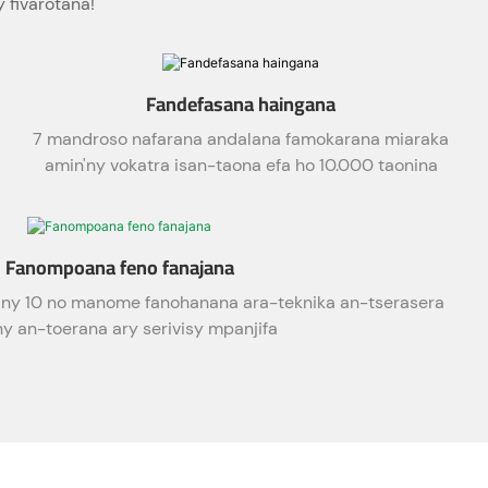
 fivarotana!
Fandefasana haingana
7 mandroso nafarana andalana famokarana miaraka
amin'ny vokatra isan-taona efa ho 10.000 taonina
Fanompoana feno fanajana
n'ny 10 no manome fanohanana ara-teknika an-tserasera
ny an-toerana ary serivisy mpanjifa