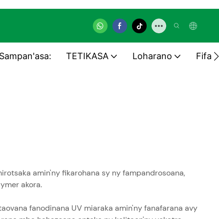
Sampan'asa:
TETIKASA
Loharano
Fifan
 mirotsaka amin'ny fikarohana sy ny fampandrosoana,
lymer akora.
fitaovana fanodinana UV miaraka amin'ny fanafarana avy