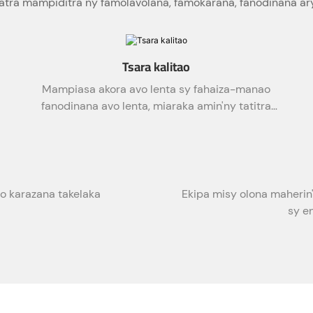
a mampiditra ny famolavolana, famokarana, fanodinana ary
Tsara kalitao
Mampiasa akora avo lenta sy fahaiza-manao
fanodinana avo lenta, miaraka amin'ny tatitra
fitsapana
eo karazana takelaka
Ekipa misy olona maheri
sy e