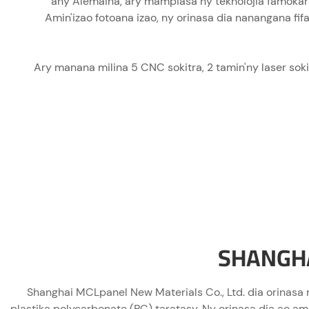
any Alemaina, ary mampiasa ny teknolojia famokara
Amin'izao fotoana izao, ny orinasa dia nanangana f
Ary manana milina 5 CNC sokitra, 2 tamin'ny laser sokitra
SHANGHA
Shanghai MCLpanel New Materials Co., Ltd. dia orinasa mi
plastika polycarbonate (PC) taratasy. Ny orinasa dia ao 