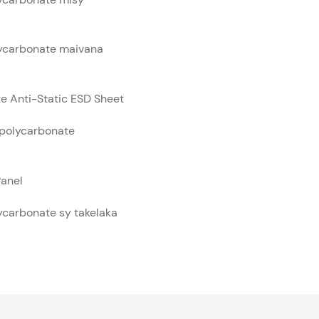
ycarbonate maivana
e Anti-Static ESD Sheet
 polycarbonate
Panel
ycarbonate sy takelaka