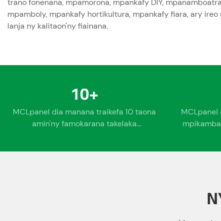
trano fonenana, mpamorona, mpankafy DIY, mpanamboatra i
mpamboly, mpankafy hortikultura, mpankafy fiara, ary ire
lanja ny kalitaon'ny fiainana.
10
+
MCLpanel dia manana traikefa 10 taona
MCLpanel 
amin'ny famokarana takelaka
mpikamban
polycarbonate
ser
N