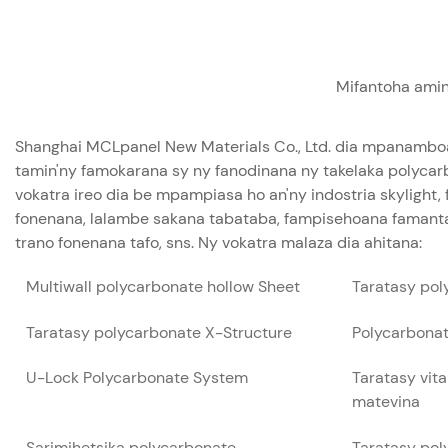
Mifantoha amin
Shanghai MCLpanel New Materials Co., Ltd. dia mpanamboa
tamin'ny famokarana sy ny fanodinana ny takelaka polycarb
vokatra ireo dia be mpampiasa ho an'ny indostria skylight,
fonenana, lalambe sakana tabataba, fampisehoana famant
trano fonenana tafo, sns. Ny vokatra malaza dia ahitana:
Multiwall polycarbonate hollow Sheet
Taratasy po
Taratasy polycarbonate X-Structure
Polycarbonat
U-Lock Polycarbonate System
Taratasy vit
matevina
Sarimihetsika polycarbonate
Taratasy pol