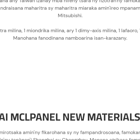
na any Taiwan izahay mba hifehy tsara ny fizotran'ny famok
ifandraisana maharitra sy maharitra miaraka amin'ireo mpanam
Mitsubishi.
 milina, 1 miondrika milina, ary 1 dimy-axis milina, 1 lafaoro,
Manohana fanodinana namboarina isan-karazany.
I MCLPANEL NEW MATERIALS C
rotsaka amin'ny fikarohana sy ny fampandrosoana, famokaran
amin'ny tanànan'i Shanghai sy Changzhou. Manana atrikasa f