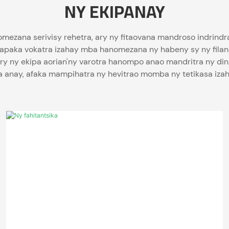
NY EKIPANAY
omezana serivisy rehetra, ary ny fitaovana mandroso indrin
aka vokatra izahay mba hanomezana ny habeny sy ny filanao 
 ary ny ekipa aorian'ny varotra hanompo anao mandritra ny d
 anay, afaka mampihatra ny hevitrao momba ny tetikasa izaha