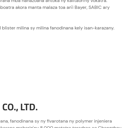
arana mba hahazoana antoka ny kalitaon'ny vokatra.
boatra akora manta malaza toa an'i Bayer, SABIC ary
 1 blister milina sy milina fanodinana kely isan-karazany.
O., LTD.
a, fanodinana sy ny fivarotana ny polymer injeniera
amokarana maherin'ny 8,000 metatra toradroa ao Changzhou