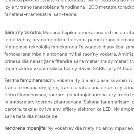
izy ary trano fanatobiana fanodinana 1,200 metatra toradr
fahafaha-mamokatra isan-taona.
Saran'ny vokatra:
Manana tsipika famokarana extrusion vita
lenta izahay, ary nampiditra fitaovam-pamokarana aleman
Mampiasa teknolojia famokarana Taiwanese ihany koa izah
famokarana mba hiantohana ny kalitaon'ny vokatra. Amin'iza
orinasa dia nanangana fifandraisana maharitra sy maharitr
mpamokatra akora malaza toy ny Bayer, SABIC, ary Mitsubi
Faritra fampiharana:
Ity vokatra ity dia ampiasaina amin'ny 
trano fonenana skylights, trano fanatobiana entana sy orinas
dobo filomanosana, toeram-panatanjahantena, ary trano f
lalantsara ary toeram-piantsonana; Sakana fanamafisam-p
barotra, takela-by ivelany, efijery elektronika LED; Ny ampi
saha hafa dia malaza be.
Kendrena mpanjifa:
Ny vokatray dia mety ho an'ny mpanao