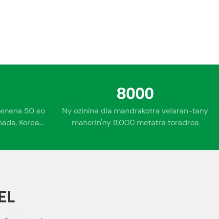
8000
irenena 50 eo
Ny ozinina dia mandrakotra velaran-tany
anada, Korea
maherin'ny 8.000 metatra toradroa
ia, sns
EL