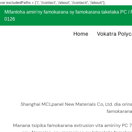
var excludedPaths = ['/', '/contact', '/about', '/contact/', '/about/'];
Mifantoha amin'ny famokarana sy famokarana takelaka
0126
Home
Vokatra Poly
Shanghai MCLpanel New Materials Co, Ltd. dia orina
famokarana,
Manana tsipika famokarana extrusion vita amin'ny PC 7