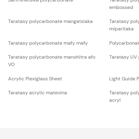
embossed
Taratasy polycarbonate mangatsiaka
Taratasy pol
miparitaka
Taratasy polycarbonate mafy mafy
Polycarbonat
Taratasy polycarbonate manohitra afo
Taratasy UV
V0
Acrylic Plexiglass Sheet
Light Guide 
Taratasy acrylic matevina
Taratasy pol
acryl