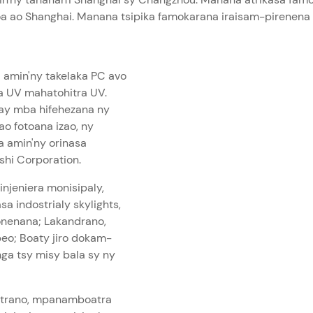
oa ao Shanghai. Manana tsipika famokarana iraisam-pirenena 7
 amin'ny takelaka PC avo
a UV mahatohitra UV.
ay mba hifehezana ny
o fotoana izao, ny
a amin'ny orinasa
shi Corporation.
injeniera monisipaly,
a indostrialy skylights,
onenana; Lakandrano,
eo; Boaty jiro dokam-
nga tsy misy bala sy ny
 trano, mpanamboatra