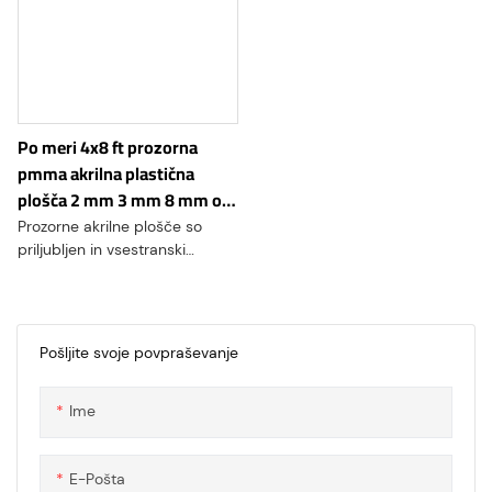
Po meri 4x8 ft prozorna
pmma akrilna plastična
plošča 2 mm 3 mm 8 mm od
kitajskih dobaviteljev
Prozorne akrilne plošče so
priljubljen in vsestranski
material, znan po svoji jasnosti
in vzdržljivosti. te plošče se
pogosto uporabljajo kot lahka
in na razbitje odporna
Pošljite svoje povpraševanje
alternativa steklu. Njihova
optična jasnost omogoča
Ime
odlično prepustnost svetlobe,
zaradi česar so idealni za
aplikacije, kjer je prosojnost
E-Pošta
bistvena, kot so vitrine, okna in