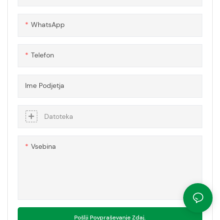
zaščitne pregrade
WhatsApp
Telefon
Ime Podjetja
Datoteka
Vsebina
Pošlji Povpraševanje Zdaj.