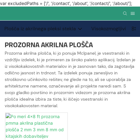
var excludedPaths = ['/', '/contact', '/about', '/contact/', '/about/'];
Plošča iz akrilnega pleksi stekla
Visokozmogljivi PMMA
PROZORNA AKRILNA PLOŠČA
Prozorna akrilna plošča, ki jo ponuja Mclpanel, je vsestranski in
vzdržljiv izdelek, ki je primeren za široko paleto aplikacij. Izdelan je
iz visokokakovostnih materialov in je zasnovan tako, da zagotavlja
odlično jasnost in trdnost. Ta izdelek ponuja zanesljivo in
stroškovno učinkovito rešitev, ne glede na to, ali se uporablja za
arhitekturne namene, označevanje ali projekte naredi sam. S
svojo gladko površino in prozornim videzom je prozorna akrilna
plošča idealna izbira za tiste, ki iščejo vsestranski in
visokokakovosten material.