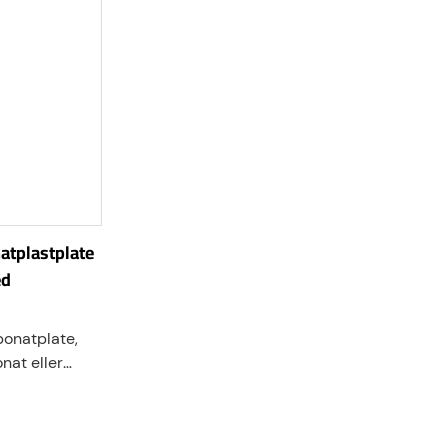
atplastplate
ed
onatplate,
nat eller
er en type
e som er
orbedrede