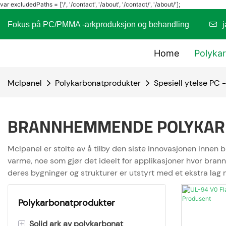
var excludedPaths = ['/', '/contact', '/about', '/contact/', '/about/'];
Fokus på PC/PMMA -arkproduksjon og behandling
Home
Polyka
Mclpanel
Polykarbonatprodukter
Spesiell ytelse PC 
BRANNHEMMENDE POLYKAR
Mclpanel er stolte av å tilby den siste innovasjonen inne
varme, noe som gjør det ideelt for applikasjoner hvor bra
deres bygninger og strukturer er utstyrt med et ekstra lag
Polykarbonatprodukter
+
Solid ark av polykarbonat