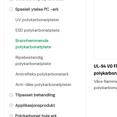
-
Spesiell ytelse PC -ark
Flatt polykarbonatark
Frostet polykarbonatark
UV polykarbonatplater
lyssprederplate i polykarbonat
ESD polykarbonatplate
Preget polykarbonatark
Brannhemmende
polykarbonatplate
Ekstra tykke ark av
polykarbonat
Ripebestandig
polykarbonatplate
UL-94 V0 
Polykarbonat film
polykarbon
Antirefleks polykarbonatark
Prisme polykarbonatark
Våre flam
Anti-tåke polykarbonatplater
polykarbonat
Bølget polykarbonatplate
høysikkerhet
+
Tilpasset behandling
utmerket br
+
Applikasjonsprodukt
Gravering og boring
fleksibilitet
elektriske s
+
Polykarbonat hule ark
Bøying
PC markise & baldakin