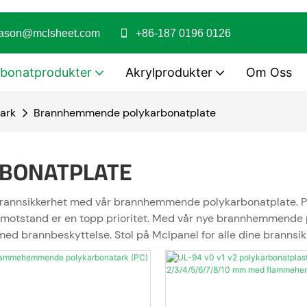
jason@mclsheet.com
+86-187 0196 0126
rbonatprodukter
Akrylprodukter
Om Oss
-ark
Brannhemmende polykarbonatplate
BONATPLATE
n brannsikkerhet med vår brannhemmende polykarbonatplate. P
nnmotstand er en topp prioritet. Med vår nye brannhemmende 
 med brannbeskyttelse. Stol på Mclpanel for alle dine brannsi