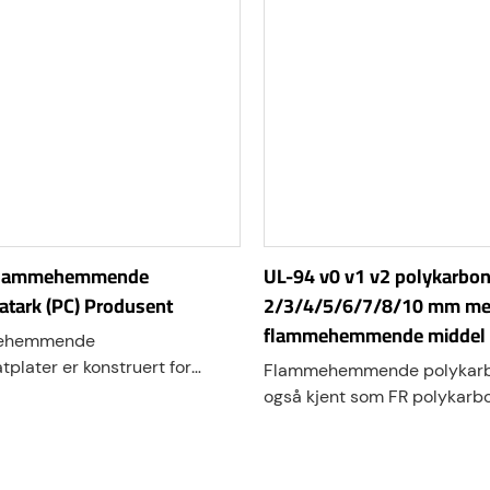
Flammehemmende
UL-94 v0 v1 v2 polykarbon
atark (PC) Produsent
2/3/4/5/6/7/8/10 mm m
flammehemmende middel
mehemmende
plater er konstruert for
Flammehemmende polykarb
sapplikasjoner, og tilbyr
også kjent som FR polykarbo
annmotstand, holdbarhet og
brannsikkert polykarbonat, 
 i bearbeiding. Ideelle for
termoplastisk platematerial
kap, industripaneler og
spesielt formulert for å gi f