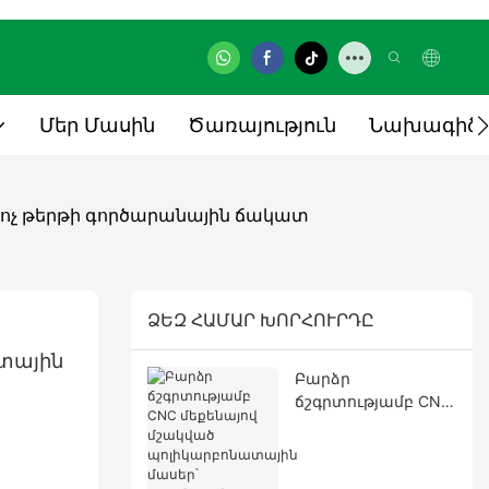
Մեր Մասին
Ծառայություն
Նախագիծ
ռոչ թերթի գործարանային ճակատ
ՁԵԶ ՀԱՄԱՐ ԽՈՐՀՈՒՐԴԸ
տային 
Բարձր
ճշգրտությամբ CNC
մեքենայով
մշակված
պոլիկարբոնատայ