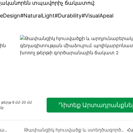
ղականորեն տպավորիչ ճակատով:
Design#NaturalLight#Durability#VisualApeal
երթ 8 մմ-20 մմ
Դիտեք Արտադրանքնե
մբ
Բնական լուսավորություն և ժամանակակից դիզայնի միաձուլում. պոլիկարբոնատային խոռոչ թերթիկ ռեստորանի ճակատ
Թափանցիկ հյուսվածք և ստեղծագործական միաձուլում - պոլիկարբոնատային խոռոչ թերթի վարագույրի պատի ձևավորում
Հ