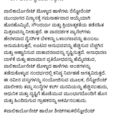
ಪಾಲಿಕಾರ್ಬೊನೇಟ್ ಟೊಳ್ಳಾದ ಹಾಳೆಗಳು ರೆಸ್ಟೋರೆಂಟ್
ಮುಂಭಾಗದ ವಿನ್ಯಾಸಕ್ಕೆ ಗಮನಾರ್ಹವಾದ ಆಯ್ಕೆಯಾಗಿ
ಹೊರಹೊಮ್ಮಿವೆ, ಸೌಂದರ್ಯ ಮತ್ತು ಕ್ರಿಯಾತ್ಮಕತೆಯ ತಡೆರಹಿತ
ಮಿಶ್ರಣವನ್ನು ನೀಡುತ್ತದೆ. ಈ ಪಾರದರ್ಶಕ ಪ್ಯಾನೆಲ್‌ಗಳು
ಹೇರಳವಾದ ನೈಸರ್ಗಿಕ ಬೆಳಕನ್ನು ಒಳಾಂಗಣವನ್ನು ತುಂಬಲು
ಅನುಮತಿಸುತ್ತದೆ, ಊಟದ ಅನುಭವವನ್ನು ಹೆಚ್ಚಿಸುವ ಬೆಚ್ಚಗಿನ
ಮತ್ತು ಆಹ್ವಾನಿಸುವ ವಾತಾವರಣವನ್ನು ಸೃಷ್ಟಿಸುತ್ತದೆ. ಅಸಾಧಾರಣ
ಬಾಳಿಕೆ ಮತ್ತು ಹವಾಮಾನ ಪ್ರತಿರೋಧವನ್ನು ಹೆಮ್ಮೆಪಡುವ,
ಪಾಲಿಕಾರ್ಬೊನೇಟ್ ಟೊಳ್ಳಾದ ಹಾಳೆಗಳು ಅಂಶಗಳನ್ನು
ತಡೆದುಕೊಳ್ಳುವ ಸಂದರ್ಭದಲ್ಲಿ ಕನಿಷ್ಠ ನಿರ್ವಹಣೆ ಅಗತ್ಯವಿರುತ್ತದೆ.
ಈ ನವೀನ ವಸ್ತುಗಳನ್ನು ಸಂಯೋಜಿಸುವ ಮೂಲಕ, ರೆಸ್ಟೋರೆಂಟ್
ಮಾಲೀಕರು ತಮ್ಮ ಸಂಸ್ಥೆಗಳ ಕರ್ಬ್ ಮನವಿಯನ್ನು ಹೆಚ್ಚಿಸಬಹುದು,
ಆಧುನಿಕ ಮತ್ತು ದೃಷ್ಟಿಗೆ ಹೊಡೆಯುವ ಮುಂಭಾಗದೊಂದಿಗೆ ಹೊಸ
ಮತ್ತು ಹಿಂದಿರುಗುವ ಗ್ರಾಹಕರನ್ನು ಆಕರ್ಷಿಸಬಹುದು.
#ಪಾಲಿಕಾರ್ಬೊನೇಟ್ ಹಾಲೋ ಶೀಟ್‌ಗಳು#ರೆಸ್ಟೋರೆಂಟ್