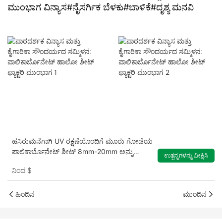
ಮುಂಭಾಗ ವಿನ್ಯಾಸ#ನೈಸರ್ಗಿಕ ಬೆಳಕು#ಬಾಳಿಕೆ#ದೃಶ್ಯ ಮನವಿ
ಹಸಿರುಮನೆಗಾಗಿ UV ರಕ್ಷಣೆಯೊಂದಿಗೆ ಮೂರು ಗೋಡೆಯ
ಪಾಲಿಕಾರ್ಬೊನೇಟ್ ಶೀಟ್ 8mm-20mm ಅನ್ನು
ಉತ್ಪನ್ನಗಳನ್ನು ವೀಕ್ಷಿಸಿ
ತೆರವುಗೊಳಿಸಿ
ನಿಂದ
$
ಹಿಂದಿನ
ಮುಂದಿನ