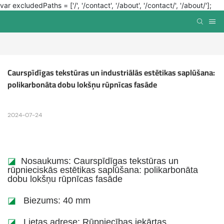
var excludedPaths = ['/', '/contact', '/about', '/contact/', '/about/'];
Caurspīdīgas tekstūras un industriālās estētikas saplūšana: 
polikarbonāta dobu lokšņu rūpnīcas fasāde
2024-07-24
◪
Nosaukums: Caurspīdīgas tekstūras un
rūpnieciskās estētikas saplūšana: polikarbonāta
dobu lokšņu rūpnīcas fasāde
◪
Biezums: 40 mm
◪
Lietas adrese: Rūpniecības iekārtas