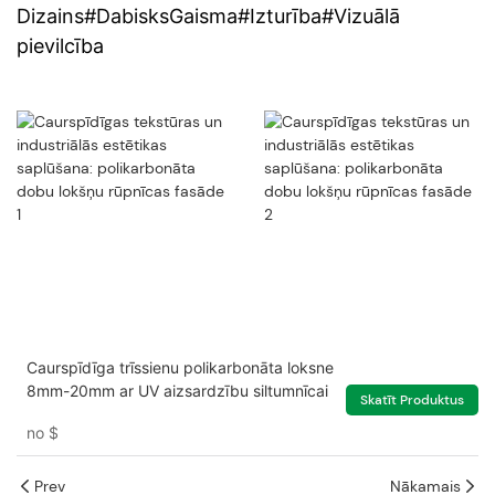
Dizains#DabisksGaisma#Izturība#Vizuālā
pievilcība
Caurspīdīga trīssienu polikarbonāta loksne
8mm-20mm ar UV aizsardzību siltumnīcai
Skatīt Produktus
no
$
Prev
Nākamais