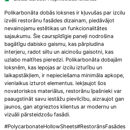
Polikarbonāta dobās loksnes ir kļuvušas par izcilu
izvēli restorānu fasādes dizainam, piedāvājot
nevainojamu estētikas un funkcionalitātes
sajaukumu. Šie caurspīdīgie paneļi nodrošina
bagātīgu dabisko gaismu, kas pārpludina
interjeru, radot siltu un aicinošu gaisotni, kas
uzlabo maltītes pieredzi. Polikarbonāta dobajām
loksnēm, kas lepojas ar izcilu izturību un
laikapstākļiem, ir nepieciešama minimāla apkope,
vienlaikus izturot elementus. Iekļaujot šos
novatoriskos materiālus, restorānu īpašnieki var
paaugstināt savu iestāžu pievilcību, aizraujot gan
jaunos, gan atgrieztos klientus ar modernu un
vizuāli pārsteidzošu fasādi.
#PolycarbonateHollowSheets#RestorānsFasādes