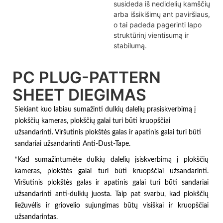
susideda iš nedidelių kamščių
arba išsikišimų ant paviršiaus,
o tai padeda pagerinti lapo
struktūrinį vientisumą ir
stabilumą.
PC PLUG-PATTERN
SHEET DIEGIMAS
Siekiant kuo labiau sumažinti dulkių dalelių prasiskverbimą į
plokščių kameras, plokščių galai turi būti kruopščiai
užsandarinti. Viršutinis plokštės galas ir apatinis galai turi būti
sandariai užsandarinti Anti-Dust-Tape.
*Kad sumažintumėte dulkių dalelių įsiskverbimą į plokščių
kameras, plokštės galai turi būti kruopščiai užsandarinti.
Viršutinis plokštės galas ir apatinis galai turi būti sandariai
užsandarinti anti-dulkių juosta. Taip pat svarbu, kad plokščių
liežuvėlis ir griovelio sujungimas būtų visiškai ir kruopščiai
užsandarintas.