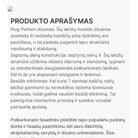
PRODUKTO APRAŠYMAS
Plug-Pattern dizainas: Šių lakštų modelio dizainas
susideda iš nedidelių kamščių arba išsikišimų ant
paviršiaus, o tai padeda pagerinti lapo struktūrinį
vientisumą ir stabilumą.
Septynių sienų konstrukcija: septynių sienų X
Šių lakštų
struktūra užtikrina didesnį stiprumą ir standumą, lyginant
su standartiniais daugiasieniais polikarbonato lakštais.
Dėl to jie yra atsparesni smūgiams ir lenkimui.
Besiūlis stiklinimas: Kai kurie 7 sieniniai kaiščių raštų
lakštai gaminami su termoklikso sistema šoniniuose
kraštuose, todėl galima naudoti besiūlį stiklinimą. Tai
palengvina montavimo procesą ir suteikia vizualiai
patrauklią apdailą.
Polikarbonato fasadinės plokštės tapo populiariu pastatų
išorės ir fasadų pasirinkimu dėl savo išskirtinių
eksploatacinių savybių ir dizaino universalumo. Šios