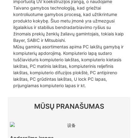
importuotą UV koekstruzijos įrangą, o naudojame
Taivano gamybos technologiją, kad griežtai
kontroliuotume gamybos procesą, kad užtikrintume
produkto kokybę. Šiuo metu įmonė yra užmezgusi
ilgalaikius ir stabilius bendradarbiavimo ryšius su
žinomais prekių ženklų žaliavų gamintojais, tokiais kaip
Bayer, SABIC ir Mitsubishi.
Mūsų gaminių asortimentas apima PC lakštų gamybą ir
kompiuterių apdorojimą. Kompiuterio lapą sudaro
tuščiaviduris kompiuterio lakštas, kompiuterio kietasis
lakštas, PC matinis lakštas, kompiuterinis reljefinis
lakštas, kompiuterio difuzijos plokštė, PC antipireno
lakštas, PC grūdintas lakštas, U lock PC lapas,
prijungiamas kompiuterio lapas ir kt.
MŪSŲ PRANAŠUMAS
Apdorojimo įranga