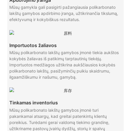
Mūsų gamykla gali pasigirti pažangiausia polikarbonato
lakštų gamybos apdirbimo įranga, užtikrinančia tikslumą,
efektyvumą ir kokybiškus rezultatus.
Importuotos žaliavos
Mūsų polikarbonato lakštų gamybos įmonė tiekia aukštos
kokybės žaliavas iš patikimų tarptautinių tiekėjų.
Importuotos medžiagos užtikrina aukščiausios kokybės
polikarbonato lakštų, pasižyminčių puikiu skaidrumu,
ilgaamžiškumu ir našumu, gamybą.
Tinkamas inventorius
Mūsų polikarbonato lakštų gamybos įmonė turi
pakankamai atsargų, kad greitai patenkintų klientų
poreikius. Turėdami gerai valdomą tiekimo grandinę,
užtikriname pastovų įvairių dydžių, storių ir spalvų