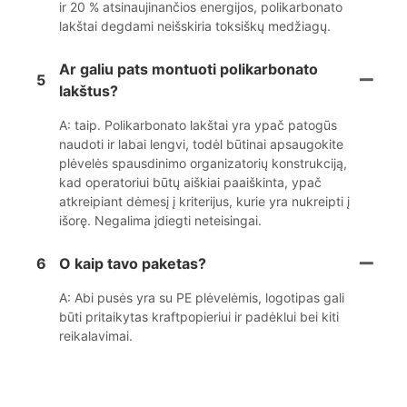
ir 20 % atsinaujinančios energijos, polikarbonato
lakštai degdami neišskiria toksiškų medžiagų.
Ar galiu pats montuoti polikarbonato
5
lakštus?
A: taip. Polikarbonato lakštai yra ypač patogūs
naudoti ir labai lengvi, todėl būtinai apsaugokite
plėvelės spausdinimo organizatorių konstrukciją,
kad operatoriui būtų aiškiai paaiškinta, ypač
atkreipiant dėmesį į kriterijus, kurie yra nukreipti į
išorę. Negalima įdiegti neteisingai.
6
O kaip tavo paketas?
A: Abi pusės yra su PE plėvelėmis, logotipas gali
būti pritaikytas kraftpopieriui ir padėklui bei kiti
reikalavimai.