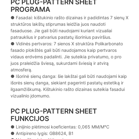
PC PLUG-PATTERN SHEET
PROGRAMA
● Fasadai: kištukinio rašto dizainas ir padidintas 7 sienų X
struktūros lakštų stiprumas leidžia juos naudoti
fasaduose. Jie gali būti naudojami kuriant vizualiai
patrauklius ir patvarius pastatų išorinius paviršius.
● Vidinės pertvaros: 7 sienos X struktūra Polikarbonato
fasado plokštės gali būti naudojamos kaip pertvaros
vidaus erdvėms padalinti. Jie suteikia privatumo, o pro
juos praleidžia šviesą, sukurdami šviesią ir atvirą
atmosferą.
● Išorinė sienų danga: šie lakštai gali būti naudojami kaip
išorės sienų danga, siekiant pagerinti pastatų estetiką ir
ilgaamžiškumą. Kištukinio rašto dizainas suteikia fasadui
vizualinio įdomumo.
PC PLUG-PATTERN SHEET
FUNKCIJOS
● Linijinio plėtimosi koeficientas: 0,065 MM/M℃
● Antipireno lygis: GB8624, B1