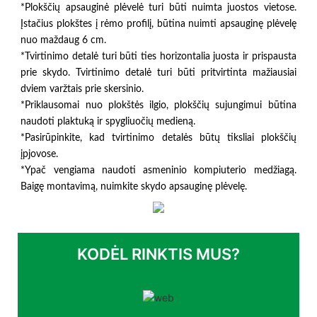
*Plokščių apsauginė plėvelė turi būti nuimta juostos vietose.
Įstačius plokštes į rėmo profilį, būtina nuimti apsauginę plėvelę
nuo maždaug 6 cm.
*Tvirtinimo detalė turi būti ties horizontalia juosta ir prispausta
prie skydo. Tvirtinimo detalė turi būti pritvirtinta mažiausiai
dviem varžtais prie skersinio.
*Priklausomai nuo plokštės ilgio, plokščių sujungimui būtina
naudoti plaktuką ir spygliuočių medieną.
*Pasirūpinkite, kad tvirtinimo detalės būtų tiksliai plokščių
įpjovose.
*Ypač vengiama naudoti asmeninio kompiuterio medžiagą.
Baigę montavimą, nuimkite skydo apsauginę plėvelę.
KODĖL RINKTIS MUS?