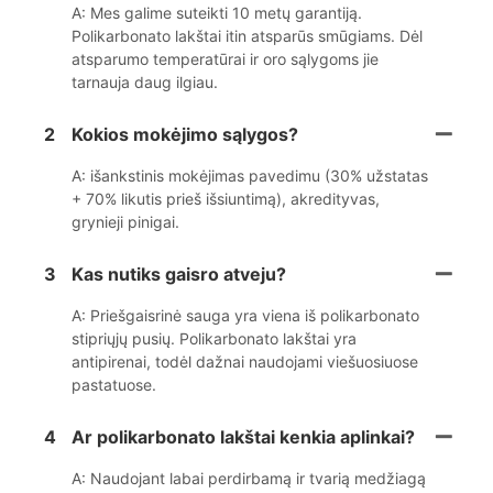
A: Mes galime suteikti 10 metų garantiją.
Polikarbonato lakštai itin atsparūs smūgiams. Dėl
atsparumo temperatūrai ir oro sąlygoms jie
tarnauja daug ilgiau.
2
Kokios mokėjimo sąlygos?
A: išankstinis mokėjimas pavedimu (30% užstatas
+ 70% likutis prieš išsiuntimą), akredityvas,
grynieji pinigai.
3
Kas nutiks gaisro atveju?
A: Priešgaisrinė sauga yra viena iš polikarbonato
stipriųjų pusių. Polikarbonato lakštai yra
antipirenai, todėl dažnai naudojami viešuosiuose
pastatuose.
4
Ar polikarbonato lakštai kenkia aplinkai?
A: Naudojant labai perdirbamą ir tvarią medžiagą