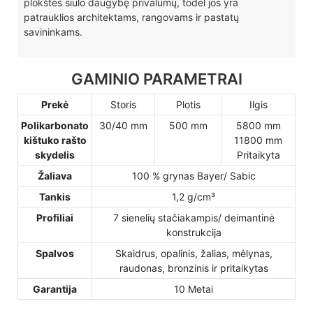
plokštės siūlo daugybę privalumų, todėl jos yra
patrauklios architektams, rangovams ir pastatų
savininkams.
GAMINIO PARAMETRAI
Prekė
Storis
Plotis
Ilgis
Polikarbonato
30/40 mm
500 mm
5800 mm
kištuko rašto
11800 mm
skydelis
Pritaikyta
Žaliava
100 % grynas Bayer/ Sabic
Tankis
1,2 g/cm³
Profiliai
7 sienelių stačiakampis/ deimantinė
konstrukcija
Spalvos
Skaidrus, opalinis, žalias, mėlynas,
raudonas, bronzinis ir pritaikytas
Garantija
10 Metai