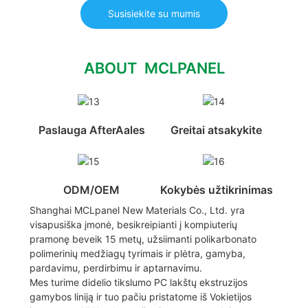
Susisiekite su mumis
ABOUT MCLPANEL
Paslauga AfterAales
Greitai atsakykite
ODM/OEM
Kokybės užtikrinimas
Shanghai MCLpanel New Materials Co., Ltd. yra
visapusiška įmonė, besikreipianti į kompiuterių
pramonę beveik 15 metų, užsiimanti polikarbonato
polimerinių medžiagų tyrimais ir plėtra, gamyba,
pardavimu, perdirbimu ir aptarnavimu.
Mes turime didelio tikslumo PC lakštų ekstruzijos
gamybos liniją ir tuo pačiu pristatome iš Vokietijos