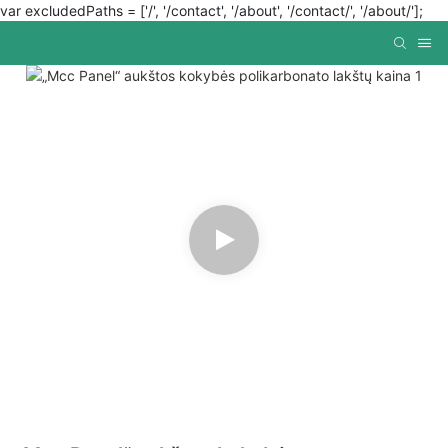
var excludedPaths = ['/', '/contact', '/about', '/contact/', '/about/'];