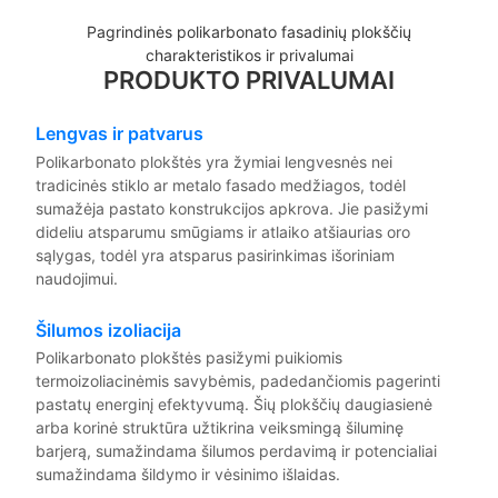
Pagrindinės polikarbonato fasadinių plokščių
charakteristikos ir privalumai
PRODUKTO PRIVALUMAI
Lengvas ir patvarus
Polikarbonato plokštės yra žymiai lengvesnės nei
tradicinės stiklo ar metalo fasado medžiagos, todėl
sumažėja pastato konstrukcijos apkrova. Jie pasižymi
dideliu atsparumu smūgiams ir atlaiko atšiaurias oro
sąlygas, todėl yra atsparus pasirinkimas išoriniam
naudojimui.
Šilumos izoliacija
Polikarbonato plokštės pasižymi puikiomis
termoizoliacinėmis savybėmis, padedančiomis pagerinti
pastatų energinį efektyvumą. Šių plokščių daugiasienė
arba korinė struktūra užtikrina veiksmingą šiluminę
barjerą, sumažindama šilumos perdavimą ir potencialiai
sumažindama šildymo ir vėsinimo išlaidas.