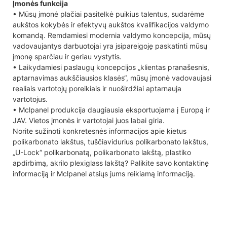
Įmonės funkcija
• Mūsų įmonė plačiai pasitelkė puikius talentus, sudarėme
aukštos kokybės ir efektyvų aukštos kvalifikacijos valdymo
komandą. Remdamiesi modernia valdymo koncepcija, mūsų
vadovaujantys darbuotojai yra įsipareigoję paskatinti mūsų
įmonę sparčiau ir geriau vystytis.
• Laikydamiesi paslaugų koncepcijos „klientas pranašesnis,
aptarnavimas aukščiausios klasės“, mūsų įmonė vadovaujasi
realiais vartotojų poreikiais ir nuoširdžiai aptarnauja
vartotojus.
• Mclpanel produkcija daugiausia eksportuojama į Europą ir
JAV. Vietos įmonės ir vartotojai juos labai giria.
Norite sužinoti konkretesnės informacijos apie kietus
polikarbonato lakštus, tuščiavidurius polikarbonato lakštus,
„U-Lock“ polikarbonatą, polikarbonato lakštą, plastiko
apdirbimą, akrilo plexiglass lakštą? Palikite savo kontaktinę
informaciją ir Mclpanel atsiųs jums reikiamą informaciją.