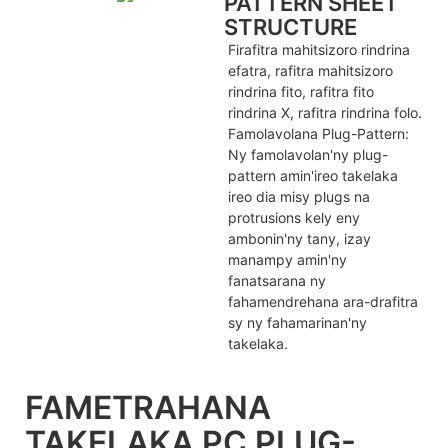
PATTERN SHEET
STRUCTURE
Firafitra mahitsizoro rindrina
efatra, rafitra mahitsizoro
rindrina fito, rafitra fito
rindrina X, rafitra rindrina folo.
Famolavolana Plug-Pattern:
Ny famolavolan'ny plug-
pattern amin'ireo takelaka
ireo dia misy plugs na
protrusions kely eny
ambonin'ny tany, izay
manampy amin'ny
fanatsarana ny
fahamendrehana ara-drafitra
sy ny fahamarinan'ny
takelaka.
FAMETRAHANA
TAKELAKA PC PLUG-