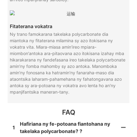
Fitaterana vokatra
Ny trano famokarana takelaka polycarbonate dia
miantoka ny fitaterana milamina sy azo itokisana ny
vokatra vita. Miara-miasa amin'ireo mpiara-
miombon'antoka ara-pitaovana azo itokisana izahay mba
hikarakarana ny fandefasana ireo takelaka polycarbonate
amin'ny fomba mahomby sy azo antoka. Manomboka
amin'ny fonosana ka hatramin'ny fanaraha-maso dia
ataontsika laharam-pahamehana ny fahatongavana azo
antoka sy ara-potoana ny vokatra avo lenta ho an'ny
mpanjifantsika maneran-tany.
FAQ
Hafiriana ny fe-potoana fiantohana ny
1
takelaka polycarbonate? ?