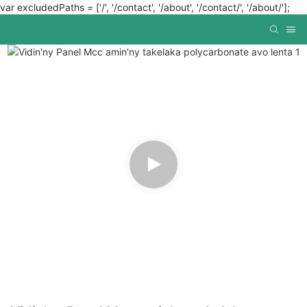
var excludedPaths = ['/', '/contact', '/about', '/contact/', '/about/'];