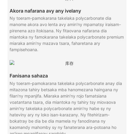
Akora nafarana avy any ivelany
Ny toeram-pamokarana takelaka polycarbonate dia
manome akora avo lenta avy amin'ny mpamatsy iraisam-
pirenena azo itokisana. Ny fitaovana nafarana dia
miantoka ny famokarana takelaka polycarbonate premium
miaraka amin'ny mazava tsara, faharetana ary
fampisehoana.
Fanisana sahaza
Ny toeram-pamokarana takelaka polycarbonate anay dia
mitazona tahiry betsaka mba hanomezana haingana ny
filan'ny mpanjifa. Miaraka amin'ny rojo famatsiana
voatantana tsara, dia miantoka ny tahiry tsy miovaova
amin'ny takelaka polycarbonate amin'ny habe sy ny
hateviny ary ny loko isan-karazany. Ny fitehirizam-
bokatray be dia be dia mamela ny fanodinana ny
kaomandy mahomby sy ny fanaterana ara-potoana ho
an'ireo mpanjifanay sarobidy.