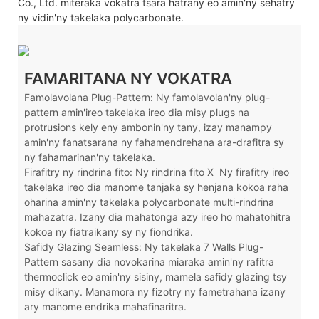
Co., Ltd. miteraka vokatra tsara hatrany eo amin'ny sehatry
ny vidin'ny takelaka polycarbonate.
FAMARITANA NY VOKATRA
Famolavolana Plug-Pattern: Ny famolavolan'ny plug-
pattern amin'ireo takelaka ireo dia misy plugs na
protrusions kely eny ambonin'ny tany, izay manampy
amin'ny fanatsarana ny fahamendrehana ara-drafitra sy
ny fahamarinan'ny takelaka.
Firafitry ny rindrina fito: Ny rindrina fito X
Ny firafitry ireo
takelaka ireo dia manome tanjaka sy henjana kokoa raha
oharina amin'ny takelaka polycarbonate multi-rindrina
mahazatra. Izany dia mahatonga azy ireo ho mahatohitra
kokoa ny fiatraikany sy ny fiondrika.
Safidy Glazing Seamless: Ny takelaka 7 Walls Plug-
Pattern sasany dia novokarina miaraka amin'ny rafitra
thermoclick eo amin'ny sisiny, mamela safidy glazing tsy
misy dikany. Manamora ny fizotry ny fametrahana izany
ary manome endrika mahafinaritra.