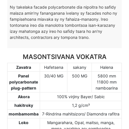
Ny takelaka facade polycarbonate dia nipoitra ho safidy
malaza amin'ny fananganana ivelany sy facades noho ny
fampisehoana miavaka sy ny fahaiza-manaony. Ireo
tontonana ireo dia manolotra tombontsoa isan-karazany
izay mahatonga azy ireo ho safidy tsara ho an'ny
architects, contractors ary tompona trano.
MASONTSIVANA VOKATRA
Zavatra
Hafetsena
sakany
Halena
Panel
30/40 MG
500 MG
5800 mm
polycarbonate
11800 mm
plug-pattern
namboarina
Akora
100% virjiny Bayer/ Sabic
hakitroky
1,2 g/cm³
mombamomba
7-Rindrina mahitsizoro/ Diamondra rafitra
Loko
Mangarahara, Opal, maitso, manga,
mena, varahina ary namboarina