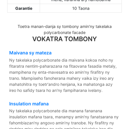
Garantie
10 Taona
Toetra manan-danja sy tombony amin'ny takelaka
polycarbonate facade
VOKATRA TOMBONY
Maivana sy mateza
Ny takelaka polycarbonate dia maivana kokoa noho ny
fitaratra nentim-paharazana na fitaovana fasadia metaly,
mampihena ny enta-mavesatra eo amin'ny firafitry ny
trano. Mampiseho fanoherana mahery vaika izy ireo ary
mahatohitra ny toetr'andro henjana, ka mahatonga azy
ireo ho safidy tsara ho an'ny fampiharana ivelany.
Insulation mafana
Ny takelaka polycarbonate dia manana fananana
insulation mafana tsara, manampy amin'ny fanatsarana ny
fahombiazan'ny angovo amin'ny tranobe. Ny firafitry ny
rindrina misy rindrina na sela amin'ireo takelaka ireo dia