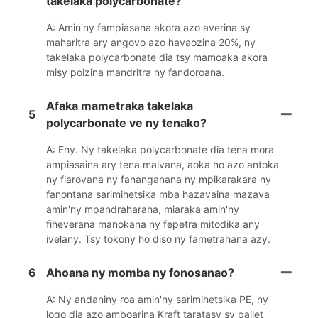
takelaka polycarbonate?
A: Amin'ny fampiasana akora azo averina sy
maharitra ary angovo azo havaozina 20%, ny
takelaka polycarbonate dia tsy mamoaka akora
misy poizina mandritra ny fandoroana.
Afaka mametraka takelaka
5
polycarbonate ve ny tenako?
A: Eny. Ny takelaka polycarbonate dia tena mora
ampiasaina ary tena maivana, aoka ho azo antoka
ny fiarovana ny fananganana ny mpikarakara ny
fanontana sarimihetsika mba hazavaina mazava
amin'ny mpandraharaha, miaraka amin'ny
fiheverana manokana ny fepetra mitodika any
ivelany. Tsy tokony ho diso ny fametrahana azy.
6
Ahoana ny momba ny fonosanao?
A: Ny andaniny roa amin'ny sarimihetsika PE, ny
logo dia azo amboarina Kraft taratasy sy pallet