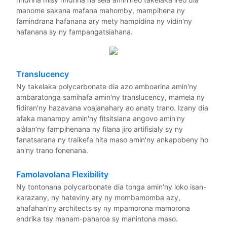
manome sakana mafana mahomby, mampihena ny
famindrana hafanana ary mety hampidina ny vidin'ny
hafanana sy ny fampangatsiahana.
Translucency
Ny takelaka polycarbonate dia azo amboarina amin'ny
ambaratonga samihafa amin'ny translucency, mamela ny
fidiran'ny hazavana voajanahary ao anaty trano. Izany dia
afaka manampy amin'ny fitsitsiana angovo amin'ny
alàlan'ny fampihenana ny filana jiro artifisialy sy ny
fanatsarana ny traikefa hita maso amin'ny ankapobeny ho
an'ny trano fonenana.
Famolavolana Flexibility
Ny tontonana polycarbonate dia tonga amin'ny loko isan-
karazany, ny hateviny ary ny mombamomba azy,
ahafahan'ny architects sy ny mpamorona mamorona
endrika tsy manam-paharoa sy manintona maso.