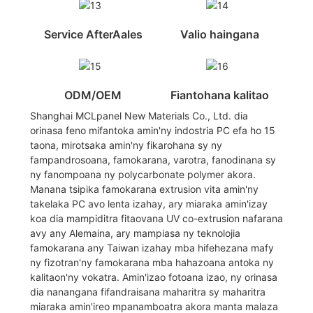
Service AfterAales
Valio haingana
ODM/OEM
Fiantohana kalitao
Shanghai MCLpanel New Materials Co., Ltd. dia
orinasa feno mifantoka amin'ny indostria PC efa ho 15
taona, mirotsaka amin'ny fikarohana sy ny
fampandrosoana, famokarana, varotra, fanodinana sy
ny fanompoana ny polycarbonate polymer akora.
Manana tsipika famokarana extrusion vita amin'ny
takelaka PC avo lenta izahay, ary miaraka amin'izay
koa dia mampiditra fitaovana UV co-extrusion nafarana
avy any Alemaina, ary mampiasa ny teknolojia
famokarana any Taiwan izahay mba hifehezana mafy
ny fizotran'ny famokarana mba hahazoana antoka ny
kalitaon'ny vokatra. Amin'izao fotoana izao, ny orinasa
dia nanangana fifandraisana maharitra sy maharitra
miaraka amin'ireo mpanamboatra akora manta malaza