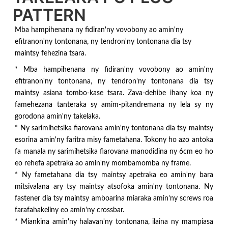
PATTERN
Mba hampihenana ny fidiran'ny vovobony ao amin'ny
efitranon'ny tontonana, ny tendron'ny tontonana dia tsy
maintsy fehezina tsara.
* Mba hampihenana ny fidiran'ny vovobony ao amin'ny
efitranon'ny tontonana, ny tendron'ny tontonana dia tsy
maintsy asiana tombo-kase tsara. Zava-dehibe ihany koa ny
famehezana tanteraka sy amim-pitandremana ny lela sy ny
gorodona amin'ny takelaka.
* Ny sarimihetsika fiarovana amin'ny tontonana dia tsy maintsy
esorina amin'ny faritra misy fametahana. Tokony ho azo antoka
fa manala ny sarimihetsika fiarovana manodidina ny 6cm eo ho
eo rehefa apetraka ao amin'ny mombamomba ny frame.
* Ny fametahana dia tsy maintsy apetraka eo amin'ny bara
mitsivalana ary tsy maintsy atsofoka amin'ny tontonana. Ny
fastener dia tsy maintsy amboarina miaraka amin'ny screws roa
farafahakeliny eo amin'ny crossbar.
* Miankina amin'ny halavan'ny tontonana, ilaina ny mampiasa