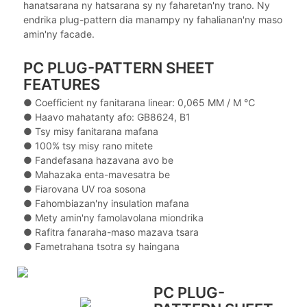
hanatsarana ny hatsarana sy ny faharetan'ny trano. Ny
endrika plug-pattern dia manampy ny fahalianan'ny maso
amin'ny facade.
PC PLUG-PATTERN SHEET
FEATURES
● Coefficient ny fanitarana linear: 0,065 MM / M ℃
● Haavo mahatanty afo: GB8624, B1
● Tsy misy fanitarana mafana
● 100% tsy misy rano mitete
● Fandefasana hazavana avo be
● Mahazaka enta-mavesatra be
● Fiarovana UV roa sosona
● Fahombiazan'ny insulation mafana
● Mety amin'ny famolavolana miondrika
● Rafitra fanaraha-maso mazava tsara
● Fametrahana tsotra sy haingana
PC PLUG-