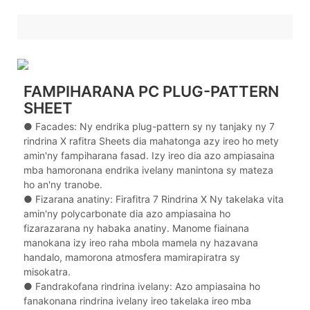
FAMPIHARANA PC PLUG-PATTERN
SHEET
● Facades: Ny endrika plug-pattern sy ny tanjaky ny 7
rindrina X rafitra Sheets dia mahatonga azy ireo ho mety
amin'ny fampiharana fasad. Izy ireo dia azo ampiasaina
mba hamoronana endrika ivelany manintona sy mateza
ho an'ny tranobe.
● Fizarana anatiny: Firafitra 7 Rindrina X Ny takelaka vita
amin'ny polycarbonate dia azo ampiasaina ho
fizarazarana ny habaka anatiny. Manome fiainana
manokana izy ireo raha mbola mamela ny hazavana
handalo, mamorona atmosfera mamirapiratra sy
misokatra.
● Fandrakofana rindrina ivelany: Azo ampiasaina ho
fanakonana rindrina ivelany ireo takelaka ireo mba