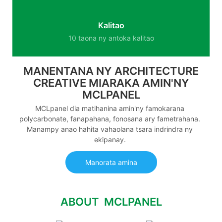
Kalitao
10 taona ny antoka kalitao
MANENTANA NY ARCHITECTURE
CREATIVE MIARAKA AMIN'NY
MCLPANEL
MCLpanel dia matihanina amin'ny famokarana
polycarbonate, fanapahana, fonosana ary fametrahana.
Manampy anao hahita vahaolana tsara indrindra ny
ekipanay.
Manorata amina
ABOUT MCLPANEL