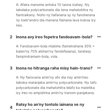
A: Afaka manome antoka 10 taona izahay. Ny
takelaka polycarbonate dia tena mahatohitra ny
fiantraikany. Noho ny hafanana sy ny fanoherana
ny toetr'andro dia manana fiainana lava kokoa izy
ireo.
2
Inona avy ireo fepetra fandoavam-bola?
A: Fandoavam-bola mialoha (fametrahana 30% +
balan'ny 70% alohan'ny fandefasana), taratasy
fampindramam-bola, vola.
3
Inona no hitranga raha misy hain-trano?
A: Ny fiarovana amin'ny afo dia iray amin'ireo
teboka matanjaka amin'ny polycarbonate. Ny tafo
polycarbonate dia mahatohitra lelafo ka matetika
izy ireo no ampidirina amin'ny tranom-panjakana.
Ratsy ho an'ny tontolo iainana ve ny
4