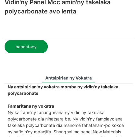
Vidin'ny Panel Mcc amin'ny takelaka
polycarbonate avo lenta
nanontany
Antsipirian'ny Vokatra
Ny antsipirian'ny vokatra momba ny vidin'ny takelaka
polycarbonate
Famaritana ny vokatra
Ny kalitaon'ny fanangonana ny vidin'ny takelaka
polycarbonate dia nihatsara be. Ny vidin'ny famolavolana
takelaka polycarbonate dia manome fahafaham-po kokoa
ny safidin'ny mpanjifa. Shanghai mclpanel New Materials