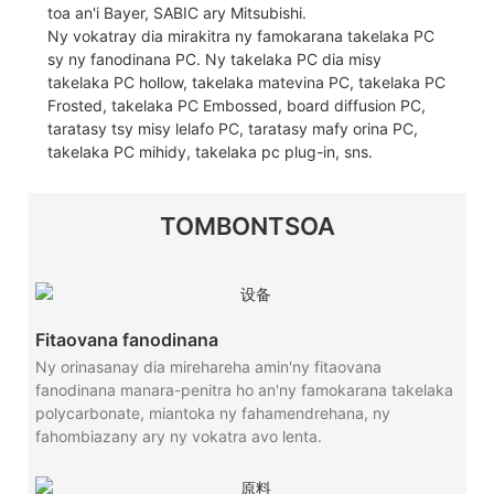
toa an'i Bayer, SABIC ary Mitsubishi.
Ny vokatray dia mirakitra ny famokarana takelaka PC
sy ny fanodinana PC. Ny takelaka PC dia misy
takelaka PC hollow, takelaka matevina PC, takelaka PC
Frosted, takelaka PC Embossed, board diffusion PC,
taratasy tsy misy lelafo PC, taratasy mafy orina PC,
takelaka PC mihidy, takelaka pc plug-in, sns.
TOMBONTSOA
Fitaovana fanodinana
Ny orinasanay dia mirehareha amin'ny fitaovana
fanodinana manara-penitra ho an'ny famokarana takelaka
polycarbonate, miantoka ny fahamendrehana, ny
fahombiazany ary ny vokatra avo lenta.