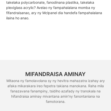
takelaka polycarbonate, fanodinana plastika, takelaka
plexiglass acrylic? Avelao ny fampahalalana momba ny
fifandraisanao, ary ny Mclpanel dia handefa fampahalalana
ilaina ho anao.
MIFANDRAISA AMINAY
Mitaona ny famolavolana sy ny hevitra mahazatra izahay ary
afaka mikarakara ireo fepetra takiana manokana. Raha mila
fanazavana fanampiny, tsidiho azafady ny tranokala na
hifandraisa aminay mivantana amin'ny fanontaniana na
famotorana.