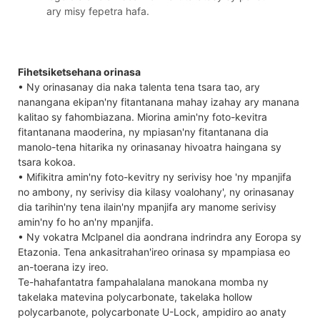
ary misy fepetra hafa.
Fihetsiketsehana orinasa
• Ny orinasanay dia naka talenta tena tsara tao, ary
nanangana ekipan'ny fitantanana mahay izahay ary manana
kalitao sy fahombiazana. Miorina amin'ny foto-kevitra
fitantanana maoderina, ny mpiasan'ny fitantanana dia
manolo-tena hitarika ny orinasanay hivoatra haingana sy
tsara kokoa.
• Mifikitra amin'ny foto-kevitry ny serivisy hoe 'ny mpanjifa
no ambony, ny serivisy dia kilasy voalohany', ny orinasanay
dia tarihin'ny tena ilain'ny mpanjifa ary manome serivisy
amin'ny fo ho an'ny mpanjifa.
• Ny vokatra Mclpanel dia aondrana indrindra any Eoropa sy
Etazonia. Tena ankasitrahan'ireo orinasa sy mpampiasa eo
an-toerana izy ireo.
Te-hahafantatra fampahalalana manokana momba ny
takelaka matevina polycarbonate, takelaka hollow
polycarbanote, polycarbonate U-Lock, ampidiro ao anaty