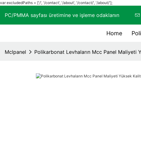
var excludedPaths = ['/', '/contact', '/about', '/contact/', '/about/'];
PC/PMMA sayfası üretimine ve işleme odaklanın
Home
Pol
Mclpanel
Polikarbonat Levhaların Mcc Panel Maliyeti Y