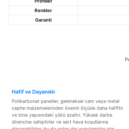
Profiller
Renkler
Garanti
P
Hafif ve Dayanıklı
Polikarbonat paneller, geleneksel cam veya metal
cephe malzemelerinden önemli ölçüde daha hafiftir
ve bina yapısındaki yükü azaltır. Yüksek darbe
direncine sahiptirler ve sert hava koşullarına
dayanabilirler, bu da onları dış uygulamalar için