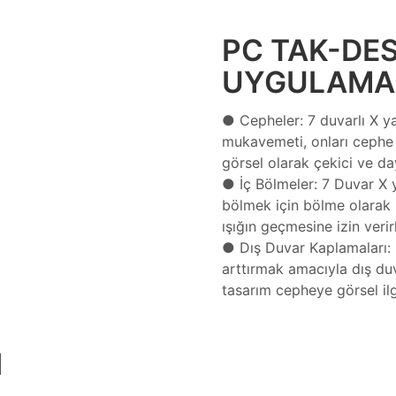
PC TAK-DES
UYGULAMA
● Cepheler: 7 duvarlı X ya
mukavemeti, onları cephe u
görsel olarak çekici ve day
● İç Bölmeler: 7 Duvar X y
bölmek için bölme olarak k
ışığın geçmesine izin veri
● Dış Duvar Kaplamaları: Bu
arttırmak amacıyla dış duva
tasarım cepheye görsel ilg
I