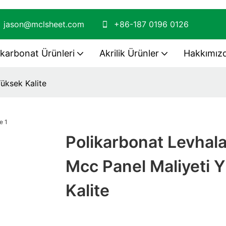
jason@mclsheet.com
+86-187 0196 0126
ikarbonat Ürünleri
Akrilik Ürünler
Hakkımız
üksek Kalite
Polikarbonat Levhala
Mcc Panel Maliyeti 
Kalite