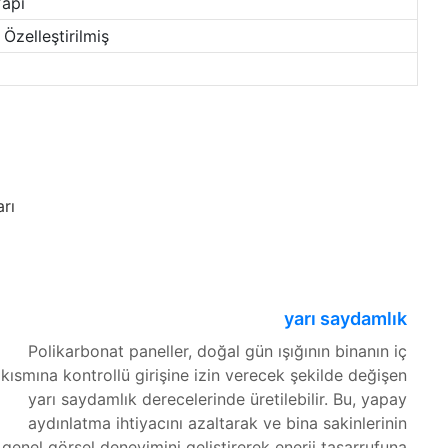
Yapı
 Özelleştirilmiş
rı
yarı saydamlık
Polikarbonat paneller, doğal gün ışığının binanın iç
kısmına kontrollü girişine izin verecek şekilde değişen
yarı saydamlık derecelerinde üretilebilir. Bu, yapay
aydınlatma ihtiyacını azaltarak ve bina sakinlerinin
genel görsel deneyimini geliştirerek enerji tasarrufuna