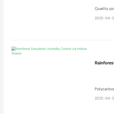
Quality po
structure 
2025
04
assurance
Rainfores
Polycarbon
design cut
2025
04
spans for