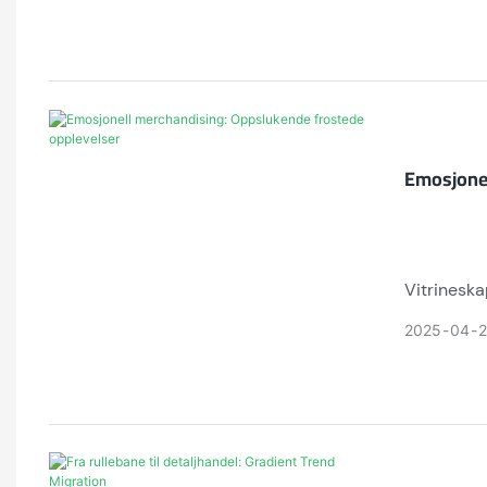
Emosjonel
Vitrineska
fingeravtr
2025
04
2
% resirkul