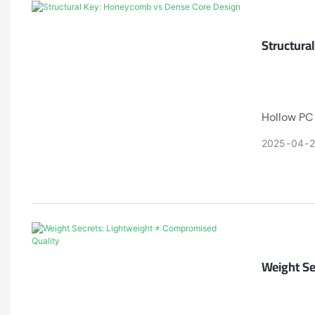
Structura
Hollow PC 
sheets off
2025
04
Weight Se