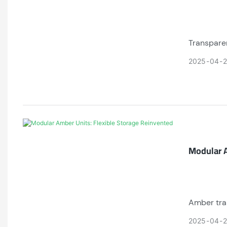
Transparen
surfaces p
2025
04
any space, 
Modular A
Amber tran
surfaces r
2025
04
functionali