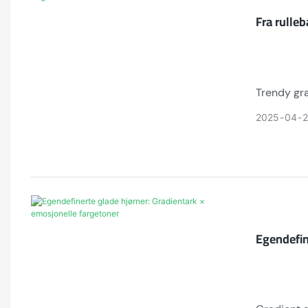
Fra rulleb
Trendy gra
holdbarhet
2025
04
2
kurver og
Egendefin