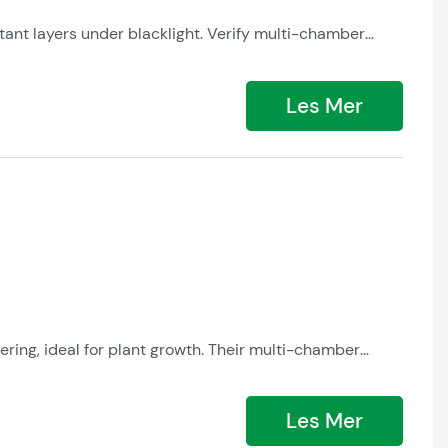
tant layers under blacklight. Verify multi-chamber
rop, and check RoHS certification for lead-free
Les Mer
ering, ideal for plant growth. Their multi-chamber
ht yet impact-resistant, they enable column-free
Les Mer