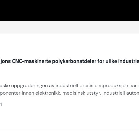
jons CNC-maskinerte polykarbonatdeler for ulike industrie
ske oppgraderingen av industriell presisjonsproduksjon har 
onenter innen elektronikk, medisinsk utstyr, industriell aut
at (PC)-deler skiller seg ut blant tekniske plasttyper på grun
4
ysgjennomgang, stabil dimensjonal ytelse og enkle prosesseri
 CNC-maskineringstjenester for polykarbonatplater, og støtte
esing, sporing og kantbehandling, og leverer tilpassede PC-del
andarder for globale kjøpere.