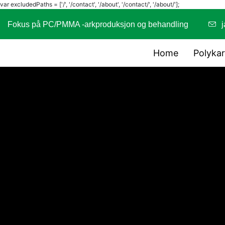
var excludedPaths = ['/', '/contact', '/about', '/contact/', '/about/'];
Fokus på PC/PMMA -arkproduksjon og behandling
Home
Polyka