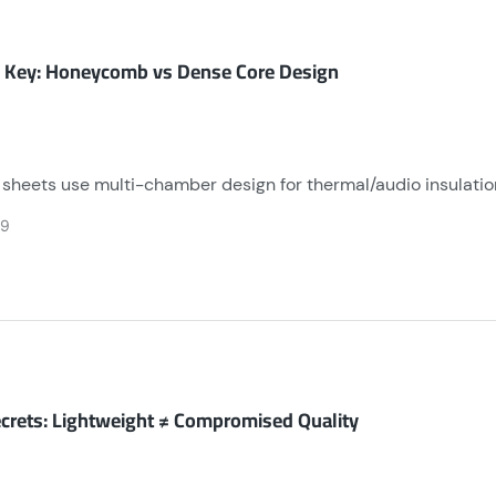
l Key: Honeycomb vs Dense Core Design
sheets use multi-chamber design for thermal/audio insulation 
er 82MPa impact resistance for security use. Weight: 1.3kg/m² (h
29
crets: Lightweight ≠ Compromised Quality