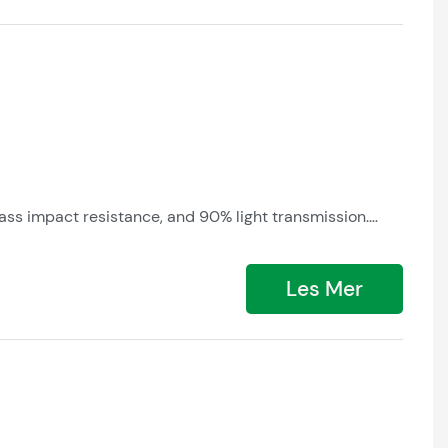
ass impact resistance, and 90% light transmission.
urable structure withstands extreme weather.
Les Mer