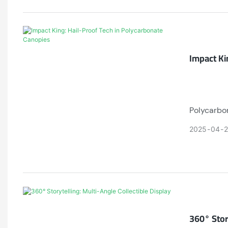
Impact Ki
Polycarbon
Their ther
2025
04
Hydrophob
360° Stor