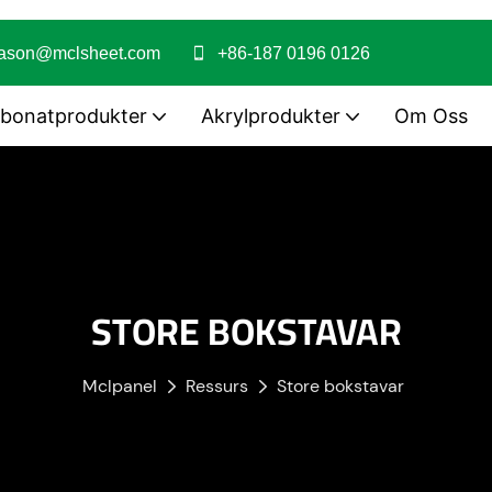
jason@mclsheet.com
+86-187 0196 0126
rbonatprodukter
Akrylprodukter
Om Oss
STORE BOKSTAVAR
Mclpanel
Ressurs
Store bokstavar