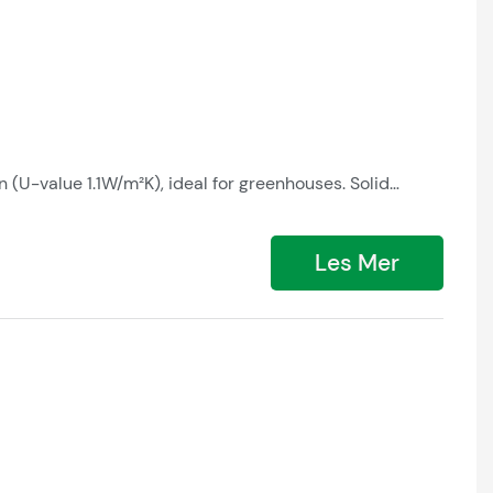
(U-value 1.1W/m²K), ideal for greenhouses. Solid
ollow) vs 3.2kg/m² (solid). Cost ratio 1:2.5.
Les Mer