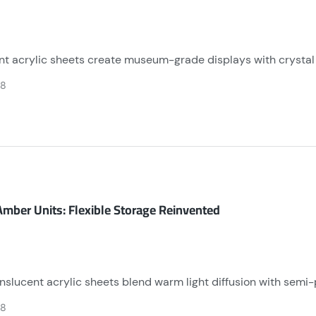
t acrylic sheets create museum-grade displays with crystal cla
revent fading, while seamless joints and ultra-thin edges amp
28
turning toys into floating art installations.
mber Units: Flexible Storage Reinvented
slucent acrylic sheets blend warm light diffusion with semi-pr
esist yellowing, while modular designs adapt to spaces. 100%
28
ty.