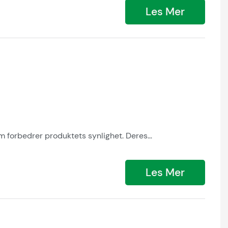
Les Mer
om forbedrer produktets synlighet. Deres
are fargefiltre skaper merkespesifikke stemninger. 100
.
Les Mer