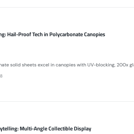
ng: Hail-Proof Tech in Polycarbonate Canopies
ate solid sheets excel in canopies with UV-blocking, 200x gl
mal insulation reduces energy costs, while lightweight yet d
28
ic coatings ensure low maintenance for decades.
ytelling: Multi-Angle Collectible Display