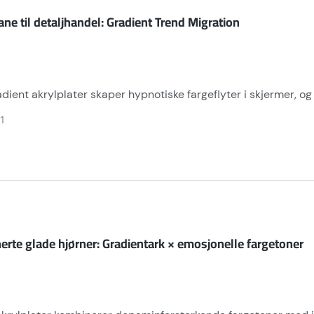
ane til detaljhandel: Gradient Trend Migration
dient akrylplater skaper hypnotiske fargeflyter i skjermer,
. Deres Instagrammable overflater tilpasser seg LED-miljøer,
1
 100 % resirkulerbarhet omdefinerer moderne merchandising-e
erte glade hjørner: Gradientark × emosjonelle fargetoner