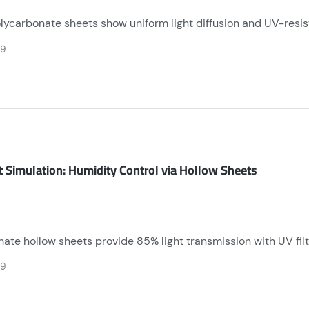
lycarbonate sheets show uniform light diffusion and UV-resis
via cross-section, test impact resistance with 1kg steel ball d
29
.
t Simulation: Humidity Control via Hollow Sheets
ate hollow sheets provide 85% light transmission with UV filt
s energy costs by 40% through superior insulation. Lightweig
29
 immersive eco-dining experiences.