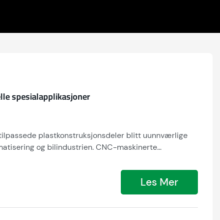
lle spesialapplikasjoner
tilpassede plastkonstruksjonsdeler blitt uunnværlige
omatisering og bilindustrien. CNC-maskinerte
n av sin unike kombinasjon av ultrahøy slagfasthet,
ngsegenskaper. Fabrikken vår tilbyr komplette
Les Mer
r personlig prosessering som presisjonskutting,
er av høy kvalitet som oppfyller internasjonale