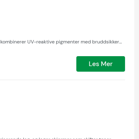
 og kombinerer UV-reaktive pigmenter med bruddsikker
 og driver detaljhandelsengasjementet. Tilpassbare
stetikk.
Les Mer