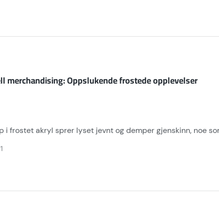
l merchandising: Oppslukende frostede opplevelser
p i frostet akryl sprer lyset jevnt og demper gjenskinn, noe s
ykksbestandige matte overflater tåler høy trafikk, og tilpassb
1
erbare ark samsvarer med miljøbevisste detaljhandelstrender