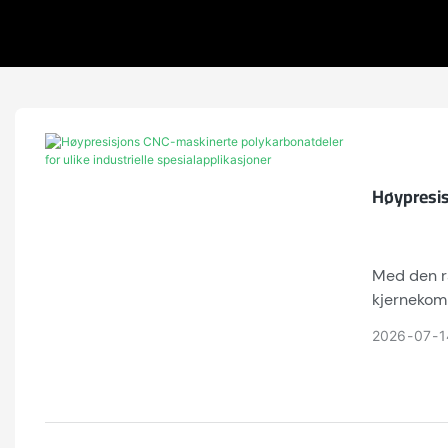
Høypresis
Med den ra
kjernekomp
polykarbon
2026
07
1
utmerket l
tilpassede
boring, fr
industrist