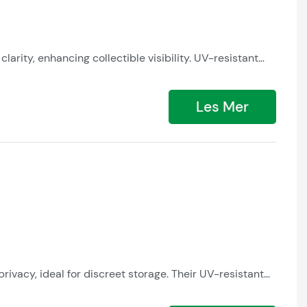
rity, enhancing collectible visibility. UV-resistant
lify futuristic aesthetics. Modular designs adapt to
Les Mer
ivacy, ideal for discreet storage. Their UV-resistant
 recyclable sheets offer vintage charm with modern