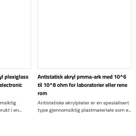
l plexiglass
Antistatisk akryl pmma-ark med 10^6
electronic
til 10^8 ohm for laboratorier eller rene
rom
omsiktig
Antistatiske akrylplater er en spesialisert
rukt i en
type gjennomsiktig plastmateriale som er
iljøer der
designet for effektivt å spre statisk
re en
elektrisitet. Disse arkene er laget av akryl
ialisert variant
(polymetylmetakrylat eller PMMA) og har