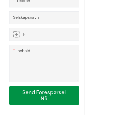
Telefon
ofte i applik
kan være pro
Selskapsnavn
sikkerhetsp
Fil
Innhold
Send Forespørsel
Nå