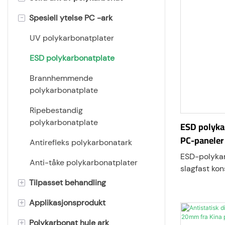
-
Spesiell ytelse PC -ark
Flatt polykarbonatark
Frostet polykarbonatark
UV polykarbonatplater
lyssprederplate i polykarbonat
ESD polykarbonatplate
Preget polykarbonatark
Brannhemmende
polykarbonatplate
Ekstra tykke ark av
polykarbonat
Ripebestandig
polykarbonatplate
ESD polykar
Polykarbonat film
PC-paneler 
Antirefleks polykarbonatark
Prisme polykarbonatark
ESD-polykar
Anti-tåke polykarbonatplater
slagfast kon
Bølget polykarbonatplate
utviklet for
+
Tilpasset behandling
beskyttelse 
+
Applikasjonsprodukt
Gravering og boring
industrielle
overflatemo
+
Polykarbonat hule ark
Bøying
PC markise & baldakin