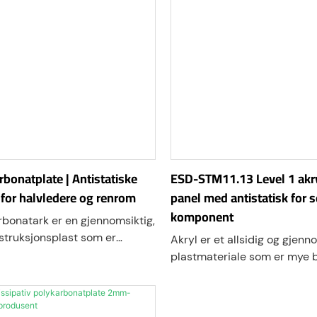
bonatplate | Antistatiske
ESD-STM11.13 Level 1 akry
for halvledere og renrom
panel med antistatisk for s
komponent
bonatark er en gjennomsiktig,
struksjonsplast som er
Akryl er et allsidig og gjenn
 å gi permanent antistatisk
plastmateriale som er mye b
for sensitive elektroniske og
rekke bruksområder. Men i m
 miljøer. Med en stabil
statisk elektrisitet kan utgjø
tstand på 10⁶–10⁹ Ω/kvadrat
betydelig risiko, blir en spes