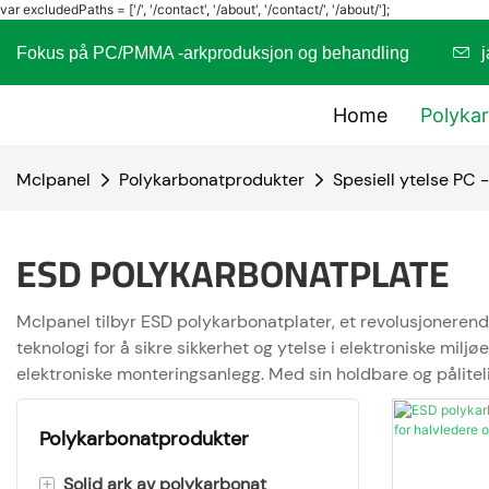
var excludedPaths = ['/', '/contact', '/about', '/contact/', '/about/'];
Fokus på PC/PMMA -arkproduksjon og behandling
Home
Polyka
Mclpanel
Polykarbonatprodukter
Spesiell ytelse PC 
ESD POLYKARBONATPLATE
Mclpanel tilbyr ESD polykarbonatplater, et revolusjonerend
teknologi for å sikre sikkerhet og ytelse i elektroniske mi
elektroniske monteringsanlegg. Med sin holdbare og påliteli
Polykarbonatprodukter
+
Solid ark av polykarbonat