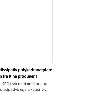
en effektivt oppbygging av
kjent som ESD (Electrostati
ing, minimerer støvtiltrekning
akrylpaneler det foretrukne 
l å beskytte elektroniske
 mot elektrostatisk
 dissipativ polykarbonatplate
fra Kina produsent
t (PC) ark med antistatiske
k dissipative egenskaper er
r å redusere oppbygging og
statisk elektrisitet. Disse
te polykarbonatplatene brukes