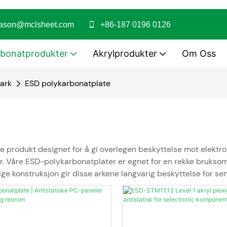
jason@mclsheet.com
+86-187 0196 0126
rbonatprodukter
Akrylprodukter
Om Oss
-ark
ESD polykarbonatplate
e produkt designet for å gi overlegen beskyttelse mot elektro
ljøer. Våre ESD-polykarbonatplater er egnet for en rekke bruks
ge konstruksjon gir disse arkene langvarig beskyttelse for se