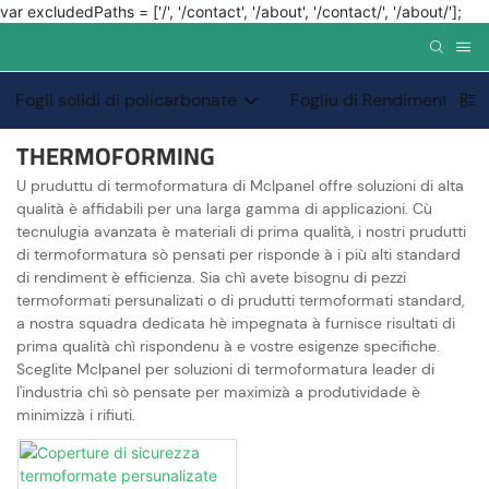
var excludedPaths = ['/', '/contact', '/about', '/contact/', '/about/'];
Fogli solidi di policarbonate
Fogliu di Rendimentu Sp
THERMOFORMING
U pruduttu di termoformatura di Mclpanel offre soluzioni di alta
qualità è affidabili per una larga gamma di applicazioni. Cù
tecnulugia avanzata è materiali di prima qualità, i nostri prudutti
di termoformatura sò pensati per risponde à i più alti standard
di rendiment è efficienza. Sia chì avete bisognu di pezzi
termoformati persunalizati o di prudutti termoformati standard,
a nostra squadra dedicata hè impegnata à furnisce risultati di
prima qualità chì rispondenu à e vostre esigenze specifiche.
Sceglite Mclpanel per soluzioni di termoformatura leader di
l'industria chì sò pensate per maximizà a produtividade è
minimizzà i rifiuti.