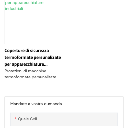
Coperture di sicurezza
termoformate persunalizate
per apparecchiature
industriali
Protezioni di macchine
termoformate persunalizate
cuncepite per
apparecchiature CNC, sistemi
di automatizazione è macchine
industriali. Cumbinendu alta
Mandate a vostra dumanda
trasparenza, eccellente
resistenza à l'impattu è
Quale Coli
fabbricazione di precisione,
queste custodie protettive