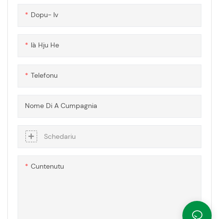
furniscenu una visibilità di
Dopu- Iv
funziunamentu sicuru mentre
migliuranu a durabilità di
l'apparecchiature è a sicurezza
Ià Hju He
in u locu di travagliu.
Telefonu
Nome Di A Cumpagnia
Schedariu
Cuntenutu