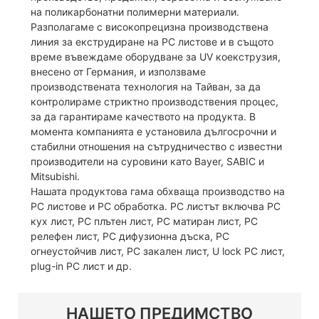
на поликарбонатни полимерни материали.
Разполагаме с високопрецизна производствена
линия за екструдиране на PC листове и в същото
време въвеждаме оборудване за UV коекструзия,
внесено от Германия, и използваме
производствената технология на Тайван, за да
контролираме стриктно производствения процес,
за да гарантираме качеството на продукта. В
момента компанията е установила дългосрочни и
стабилни отношения на сътрудничество с известни
производители на суровини като Bayer, SABIC и
Mitsubishi.
Нашата продуктова гама обхваща производство на
PC листове и PC обработка. PC листът включва PC
кух лист, PC плътен лист, PC матиран лист, PC
релефен лист, PC дифузионна дъска, PC
огнеустойчив лист, PC закален лист, U lock PC лист,
plug-in PC лист и др.
НАШЕТО ПРЕДИМСТВО