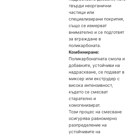
твърди неорганични
частици или
специализирани покрития,
също се измерват
внимателно и се подготвят
за вграждане в
поликарбоната.
Комбиниране:
Поликарбонатната смола и
добавките, устойчиви на
надраскване, се подават в
миксер или екструдер с
висока интензивност,
където се смесват
старателно и
хомогенизират.
Този процес на смесване
осигурява равномерно
разпределение на
устойчивите на