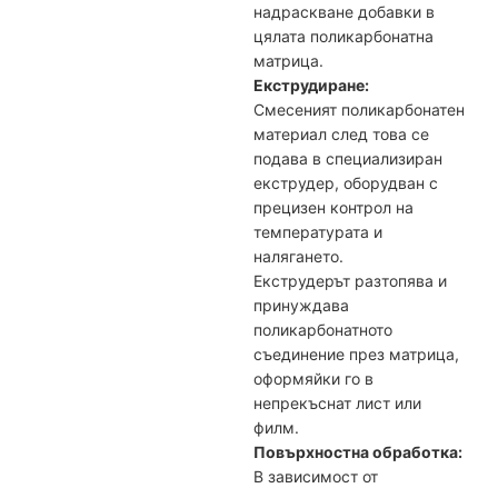
надраскване добавки в
цялата поликарбонатна
матрица.
Екструдиране:
Смесеният поликарбонатен
материал след това се
подава в специализиран
екструдер, оборудван с
прецизен контрол на
температурата и
налягането.
Екструдерът разтопява и
принуждава
поликарбонатното
съединение през матрица,
оформяйки го в
непрекъснат лист или
филм.
Повърхностна обработка:
В зависимост от