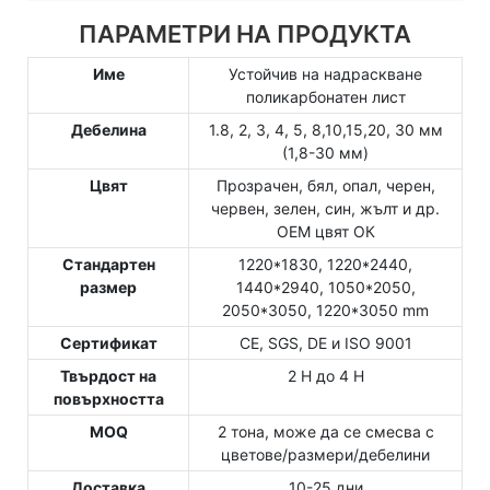
ПАРАМЕТРИ НА ПРОДУКТА
Име
Устойчив на надраскване
поликарбонатен лист
Дебелина
1.8, 2, 3, 4, 5, 8,10,15,20, 30 мм
(1,8-30 мм)
Цвят
Прозрачен, бял, опал, черен,
червен, зелен, син, жълт и др.
OEM цвят ОК
Стандартен
1220*1830, 1220*2440,
размер
1440*2940, 1050*2050,
2050*3050, 1220*3050 mm
Сертификат
CE, SGS, DE и ISO 9001
Твърдост на
2 H до 4 H
повърхността
MOQ
2 тона, може да се смесва с
цветове/размери/дебелини
Доставка
10-25 дни