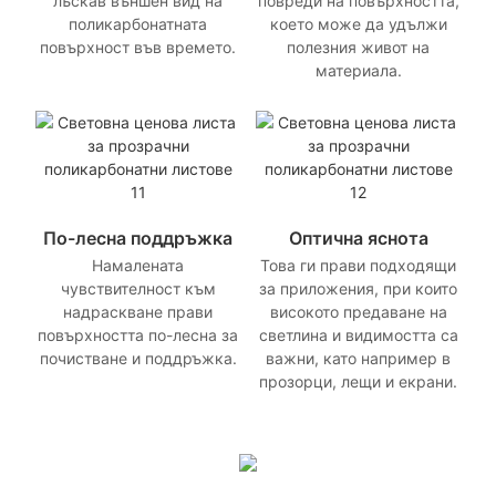
лъскав външен вид на
повреди на повърхността,
поликарбонатната
което може да удължи
повърхност във времето.
полезния живот на
материала.
По-лесна поддръжка
Оптична яснота
Намалената
Това ги прави подходящи
чувствителност към
за приложения, при които
надраскване прави
високото предаване на
повърхността по-лесна за
светлина и видимостта са
почистване и поддръжка.
важни, като например в
прозорци, лещи и екрани.