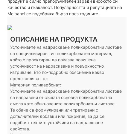
продукт е силно препоръчителен заради високото си
качество и гъвкавост. Популярността и репутацията на
Mclpanel се подобриха бързо през годините.
ОПИСАНИЕ НА ПРОДУКТА
Устойчивите на надраскване поликарбонатни листове
са специализиран тип поликарбонатен материал,
който е проектиран да показва повишена
устойчивост на надраскване и повърхностно
изтриване. Ето по-подробно обяснение какво
представляват те:
Материал поликарбонат:
Устойчивите на надраскване поликарбонатни листове
са направени от същата основна поликарбонатна
смола като обикновените поликарбонатни листове.
Те обаче са формулирани или третирани с
допълнителни добавки или покрития, за да се
подобрят техните устойчиви на надраскване
свойства.