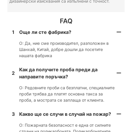
дизайнерски изисквания са изпълнени с точност.
FAQ
1
Още ли сте фабрика?
О: Да, ние сме производител, разположен в
Шанхай, Китай, добре дошли да посетите
нашата фабрика
Как да получите проба преди да
2
направите поръчка?
О: Редовните проби са безплатни, специалните
проби трябва да платят основна такса за
проба, а мострата се заплаща от клиента.
3
Какво ще се случи в случай на пожар?
О: Пожарната безопасност е една от силните
страни на поликарбоната. Поликарбонатните