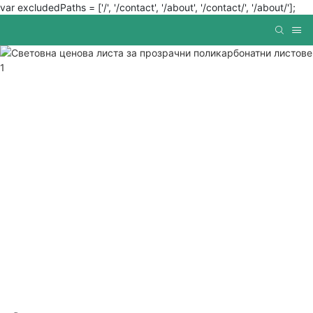
var excludedPaths = ['/', '/contact', '/about', '/contact/', '/about/'];