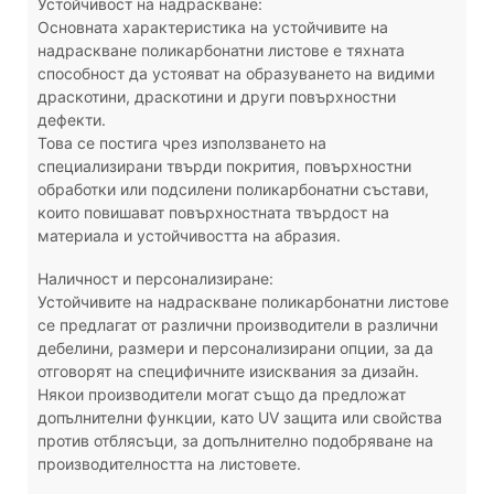
Устойчивост на надраскване:
Основната характеристика на устойчивите на
надраскване поликарбонатни листове е тяхната
способност да устояват на образуването на видими
драскотини, драскотини и други повърхностни
дефекти.
Това се постига чрез използването на
специализирани твърди покрития, повърхностни
обработки или подсилени поликарбонатни състави,
които повишават повърхностната твърдост на
материала и устойчивостта на абразия.
Наличност и персонализиране:
Устойчивите на надраскване поликарбонатни листове
се предлагат от различни производители в различни
дебелини, размери и персонализирани опции, за да
отговорят на специфичните изисквания за дизайн.
Някои производители могат също да предложат
допълнителни функции, като UV защита или свойства
против отблясъци, за допълнително подобряване на
производителността на листовете.