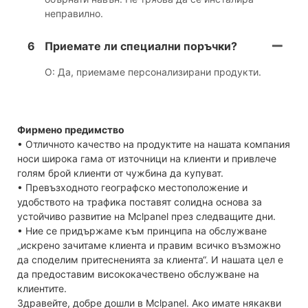
неправилно.
6
Приемате ли специални поръчки?
О: Да, приемаме персонализирани продукти.
Фирмено предимство
• Отличното качество на продуктите на нашата компания
носи широка гама от източници на клиенти и привлече
голям брой клиенти от чужбина да купуват.
• Превъзходното географско местоположение и
удобството на трафика поставят солидна основа за
устойчиво развитие на Mclpanel през следващите дни.
• Ние се придържаме към принципа на обслужване
„искрено зачитаме клиента и правим всичко възможно
да споделим притесненията за клиента“. И нашата цел е
да предоставим висококачествено обслужване на
клиентите.
Здравейте, добре дошли в Mclpanel. Ако имате някакви