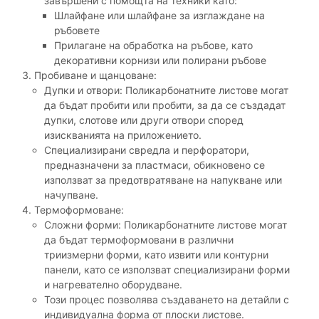
завършени с помощта на техники като:
Шлайфане или шлайфане за изглаждане на
ръбовете
Прилагане на обработка на ръбове, като
декоративни корнизи или полирани ръбове
Пробиване и щанцоване:
Дупки и отвори: Поликарбонатните листове могат
да бъдат пробити или пробити, за да се създадат
дупки, слотове или други отвори според
изискванията на приложението.
Специализирани свредла и перфоратори,
предназначени за пластмаси, обикновено се
използват за предотвратяване на напукване или
начупване.
Термоформоване:
Сложни форми: Поликарбонатните листове могат
да бъдат термоформовани в различни
триизмерни форми, като извити или контурни
панели, като се използват специализирани форми
и нагревателно оборудване.
Този процес позволява създаването на детайли с
индивидуална форма от плоски листове.