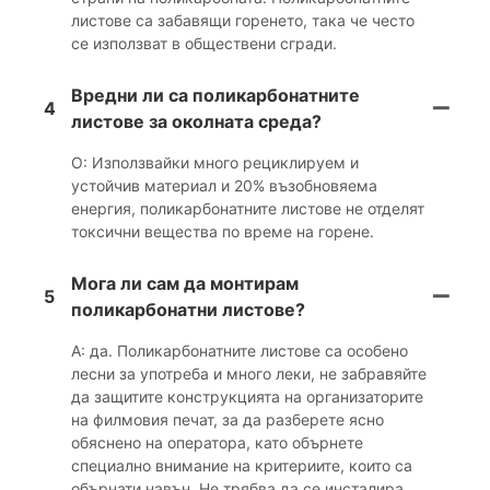
листове са забавящи горенето, така че често
се използват в обществени сгради.
Вредни ли са поликарбонатните
4
листове за околната среда?
О: Използвайки много рециклируем и
устойчив материал и 20% възобновяема
енергия, поликарбонатните листове не отделят
токсични вещества по време на горене.
Мога ли сам да монтирам
5
поликарбонатни листове?
А: да. Поликарбонатните листове са особено
лесни за употреба и много леки, не забравяйте
да защитите конструкцията на организаторите
на филмовия печат, за да разберете ясно
обяснено на оператора, като обърнете
специално внимание на критериите, които са
обърнати навън. Не трябва да се инсталира