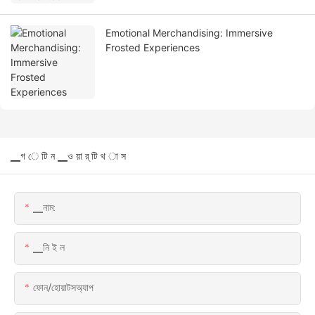
Emotional Merchandising: Immersive
Frosted Experiences
▁গ ে টি ন ▁ও য়া র্ টি থ া স
▁নাম:
▁নি ই ল
ফোন/হোয়াটসঅ্যাপ