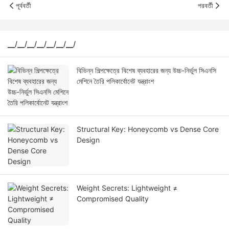
পূর্ববর্তী
পরবর্তী
▁/▁/▁/▁/▁/▁/▁/
বিভিন্ন শিল্পক্ষেত্রে বিশেষ ব্যবহারের জন্য উচ্চ-নির্ভুল সিএনসি
মেশিনে তৈরি পলিকার্বোনেট যন্ত্রাংশ
Structural Key: Honeycomb vs Dense Core
Design
Weight Secrets: Lightweight ≠
Compromised Quality