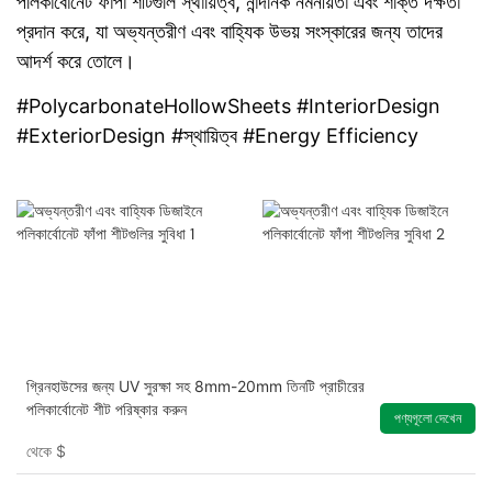
পলিকার্বোনেট ফাঁপা শীটগুলি স্থায়িত্ব, নান্দনিক নমনীয়তা এবং শক্তি দক্ষতা
প্রদান করে, যা অভ্যন্তরীণ এবং বাহ্যিক উভয় সংস্কারের জন্য তাদের
আদর্শ করে তোলে।
#PolycarbonateHollowSheets #InteriorDesign
#ExteriorDesign #স্থায়িত্ব #Energy Efficiency
গ্রিনহাউসের জন্য UV সুরক্ষা সহ 8mm-20mm তিনটি প্রাচীরের
পলিকার্বোনেট শীট পরিষ্কার করুন
পণ্যগূলো দেখেন
থেকে
$