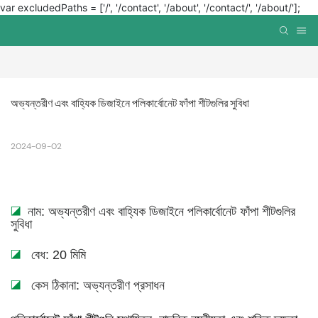
var excludedPaths = ['/', '/contact', '/about', '/contact/', '/about/'];
অভ্যন্তরীণ এবং বাহ্যিক ডিজাইনে পলিকার্বোনেট ফাঁপা শীটগুলির সুবিধা
2024-09-02
◪
নাম: অভ্যন্তরীণ এবং বাহ্যিক ডিজাইনে পলিকার্বোনেট ফাঁপা শীটগুলির
সুবিধা
◪
বেধ: 20 মিমি
◪
কেস ঠিকানা: অভ্যন্তরীণ প্রসাধন