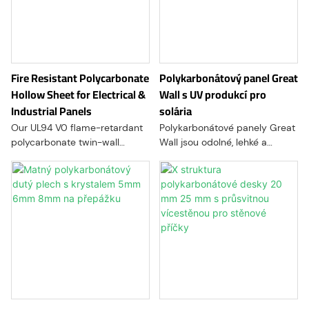
Fire Resistant Polycarbonate
Polykarbonátový panel Great
Hollow Sheet for Electrical &
Wall s UV produkcí pro
Industrial Panels
solária
Our UL94 V0 flame-retardant
Polykarbonátové panely Great
polycarbonate twin-wall
Wall jsou odolné, lehké a
sheets are engineered for
všestranné materiály běžně
high-safety industrial and
používané ve stavebnictví a
construction applications.
designu
Combining superior impact
resistance with a lightweight
hollow structure, these sheets
provide excellent thermal
insulation while maintaining
high transparency and
durability.