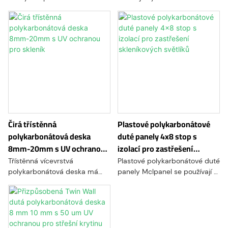
vzduchovou strukturou mají za
ale pevnější, pružnější a
následek vynikající tepelnou
odolnější proti nárazu. Proto se
izolaci a vysokou rázovou
jedná o všestranný střešní
houževnatost. Je podobný
materiál, barva může být
vícevrstvému ​​polykarbonátu a
průhledná a průsvitná
má nejnižší index žloutnutí,
odolnost proti ohni a
nedeformuje se. Propustnost
světla se nesníží ani po delší
expozici. Voštinové
polykarbonátové panely se
Čirá třístěnná
Plastové polykarbonátové
vyrábějí s různými aplikacemi
polykarbonátová deska
duté panely 4x8 stop s
8mm-20mm s UV ochranou
izolací pro zastřešení
pro skleník
skleníkových světlíků
Třístěnná vícevrstvá
Plastové polykarbonátové duté
polykarbonátová deska má
panely Mclpanel se používají v
komůrkovou polykarbonátovou
mnoha aplikacích, včetně
strukturu, která poskytuje
střech, zasklení, obkladů stěn,
lehkou desku s vysokou
vnitřních příček a POP displejů
rázovou pevností a vynikající
tepelnou izolací. Díky vysoké