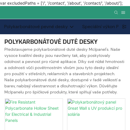
var excludedPaths = ['/', '/contact', '/about', '/contact/', '/about/'];
Polykarbonátové pevné desky
Speciální výkon PC PC
POLYKARBONÁTOVÉ DUTÉ DESKY
Představujeme polykarbonátové duté desky Mclpanel's. Naše
vysoce kvalitní desky jsou navrženy tak, aby poskytovaly
odolnost a pevnost pro různé aplikace. Díky své nízké hmotnosti
a odolnosti vůči povětrnostním vlivům jsou tyto desky ideální
pro použití v střešních, reklamních a stavebních projektech.
Naše polykarbonátové duté desky, dostupné v řadě velikostí a
barev, nabízejí všestrannost a dlouhotrvající výkon. Důvěřujte
Mclpanelu pro špičkové produkty, které splňují vaše potřeby.