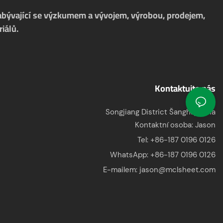
zabývající se výzkumem a vývojem, výrobou, prodejem,
iálů.
Kontaktujte nás
Songjiang District Šanghaj, Čína
Kontaktní osoba: Jason
Tel: +86-187 0196 0126
WhatsApp:
+86-187 0196 0126
E-mailem:
jason@mclsheet.com