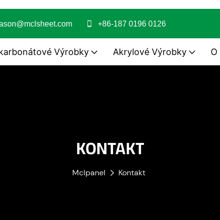
jason@mclsheet.com
+86-187 0196 0126
karbonátové Výrobky
Akrylové Výrobky
O
KONTAKT
Mclpanel
Kontakt