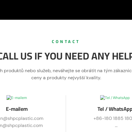
CONTACT
CALL US IF YOU NEED ANY HEL
šich produktů nebo služeb, neváhejte se obrátit na tým zákaz
ceny a produkty nejvyšší kvality.
E-mailem
Tel / WhatsAp
yn@shpcplastic.com
+86-180 1885 18
on@shpcplastic.com