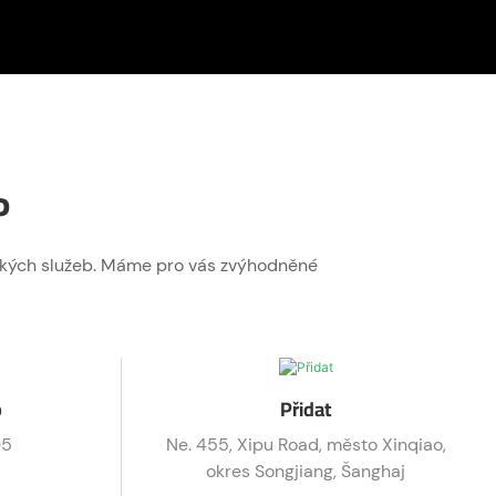
P
nických služeb. Máme pro vás zvýhodněné
p
Přidat
05
Ne. 455, Xipu Road, město Xinqiao,
okres Songjiang, Šanghaj