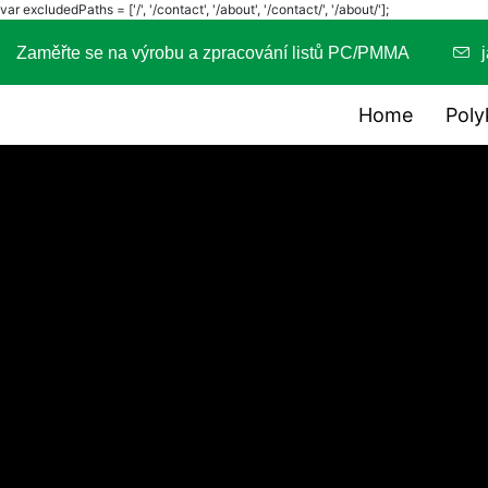
var excludedPaths = ['/', '/contact', '/about', '/contact/', '/about/'];
Zaměřte se na výrobu a zpracování listů PC/PMMA
Home
Poly