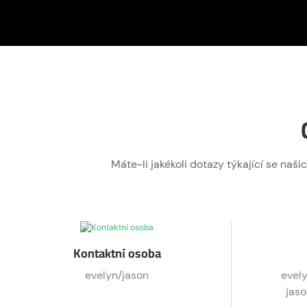
Máte-li jakékoli dotazy týkající se na
Kontaktní osoba
evelyn/jason
evel
jas