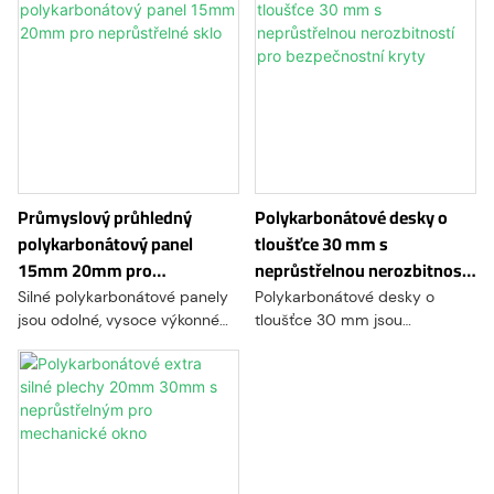
Průmyslový průhledný
Polykarbonátové desky o
polykarbonátový panel
tloušťce 30 mm s
15mm 20mm pro
neprůstřelnou nerozbitností
neprůstřelné sklo
pro bezpečnostní kryty
Silné polykarbonátové panely
Polykarbonátové desky o
jsou odolné, vysoce výkonné
tloušťce 30 mm jsou
desky vyrobené z
výjimečně robustní a odolný
polykarbonátové pryskyřice.
plastový materiál, který nabízí
Tyto panely, známé pro svou
bezkonkurenční odolnost proti
výjimečnou pevnost a
nárazu, optickou čistotu a
odolnost proti nárazu, se často
rozměrovou stabilitu. Tyto
používají v aplikacích, kde je
desky prvotřídní kvality jsou
zásadní bezpečnost,
navrženy tak, aby poskytovaly