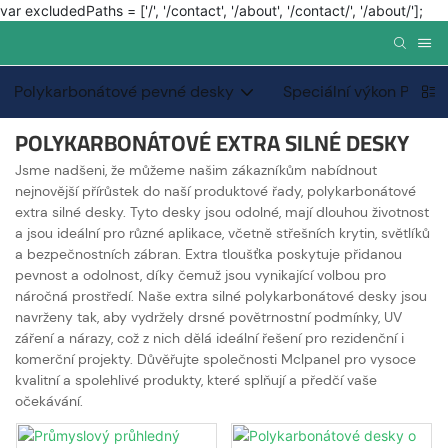
var excludedPaths = ['/', '/contact', '/about', '/contact/', '/about/'];
Polykarbonátové pevné desky
Speciální výkon PC PC
POLYKARBONÁTOVÉ EXTRA SILNÉ DESKY
Jsme nadšeni, že můžeme našim zákazníkům nabídnout
nejnovější přírůstek do naší produktové řady, polykarbonátové
extra silné desky. Tyto desky jsou odolné, mají dlouhou životnost
a jsou ideální pro různé aplikace, včetně střešních krytin, světlíků
a bezpečnostních zábran. Extra tloušťka poskytuje přidanou
pevnost a odolnost, díky čemuž jsou vynikající volbou pro
náročná prostředí. Naše extra silné polykarbonátové desky jsou
navrženy tak, aby vydržely drsné povětrnostní podmínky, UV
záření a nárazy, což z nich dělá ideální řešení pro rezidenční i
komerční projekty. Důvěřujte společnosti Mclpanel pro vysoce
kvalitní a spolehlivé produkty, které splňují a předčí vaše
očekávání.